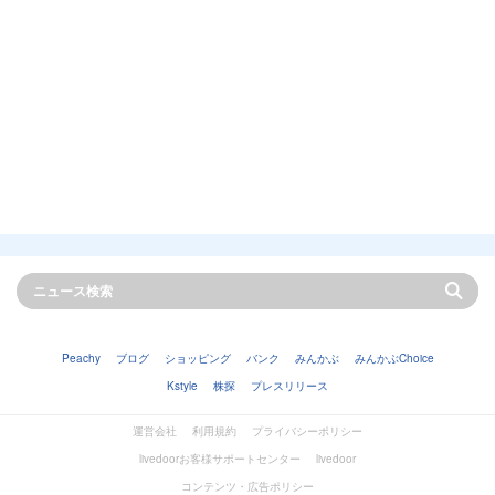
Peachy
ブログ
ショッピング
バンク
みんかぶ
みんかぶChoice
Kstyle
株探
プレスリリース
運営会社
利用規約
プライバシーポリシー
livedoorお客様サポートセンター
livedoor
コンテンツ・広告ポリシー