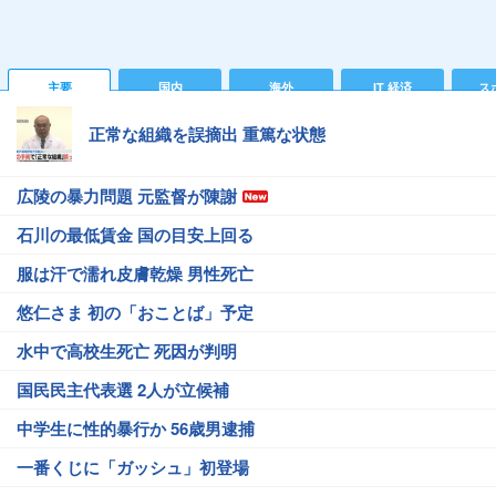
主要
国内
海外
IT 経済
ス
正常な組織を誤摘出 重篤な状態
広陵の暴力問題 元監督が陳謝
石川の最低賃金 国の目安上回る
服は汗で濡れ皮膚乾燥 男性死亡
悠仁さま 初の「おことば」予定
水中で高校生死亡 死因が判明
国民民主代表選 2人が立候補
中学生に性的暴行か 56歳男逮捕
一番くじに「ガッシュ」初登場