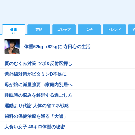
健康
芸能
ゴシップ
女子
トレンド
Y
体重62kg→82kgに 寺田心の生活
夏のむくみ対策 ツボ&反射区押し
紫外線対策がビタミンD不足に
母が娘に減量強要→家庭内別居へ
睡眠時の悩みを解消する過ごし方
運動より代謝 人体の省エネ戦略
歯科の保健治療を巡る「大嘘」
大食い女子 46キロ体型の秘密