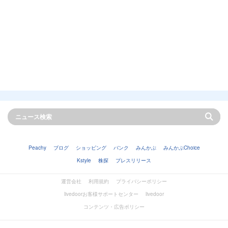
Peachy
ブログ
ショッピング
バンク
みんかぶ
みんかぶChoice
Kstyle
株探
プレスリリース
運営会社
利用規約
プライバシーポリシー
livedoorお客様サポートセンター
livedoor
コンテンツ・広告ポリシー