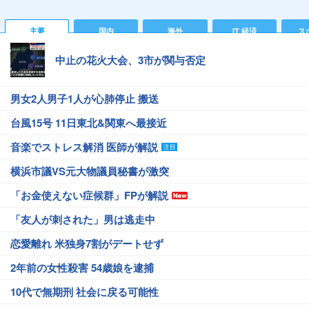
主要
国内
海外
IT 経済
ス
中止の花火大会、3市が関与否定
男女2人男子1人が心肺停止 搬送
台風15号 11日東北&関東へ最接近
音楽でストレス解消 医師が解説
横浜市議VS元大物議員秘書が激突
「お金使えない症候群」FPが解説
「友人が刺された」男は逃走中
恋愛離れ 米独身7割がデートせず
2年前の女性殺害 54歳娘を逮捕
10代で無期刑 社会に戻る可能性