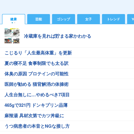
健康
芸能
ゴシップ
女子
トレンド
Y
冷蔵庫を見れば貯まる家かわかる
こじるり「人生最高体重」を更新
夏の寝不足 食事制限でも太る訳
体臭の原因 プロテインの可能性
医師が勧める 猫背解消の体操術
人生台無しに…やめるべき7項目
465gで321円 ドンキプリン品薄
麻辣湯 具材次第でカツ丼級に
うつ病患者の本音とNGな接し方