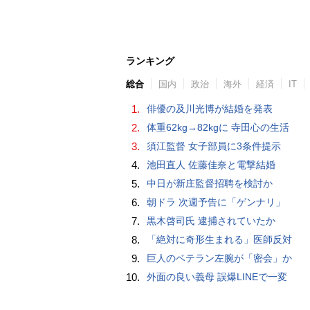
ランキング
総合
国内
政治
海外
経済
IT
1.
俳優の及川光博が結婚を発表
2.
体重62kg→82kgに 寺田心の生活
3.
須江監督 女子部員に3条件提示
4.
池田直人 佐藤佳奈と電撃結婚
5.
中日が新庄監督招聘を検討か
6.
朝ドラ 次週予告に「ゲンナリ」
7.
黒木啓司氏 逮捕されていたか
8.
「絶対に奇形生まれる」医師反対
9.
巨人のベテラン左腕が「密会」か
10.
外面の良い義母 誤爆LINEで一変