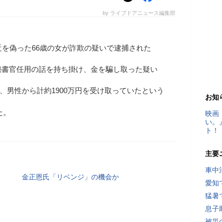
by ライブドアニュース編集部
近を偽った66歳の女が詐欺の疑いで逮捕された
秘書官任用の話を持ち掛け、金を騙し取った疑い
って、男性から計約1900万円を受け取っていたという
お知
た。
映画
い。
ト！
主要
車中
金正恩氏「リベンジ」の機会か
愛知
猛暑
息子
被災