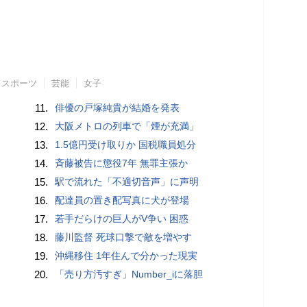
スポーツ
芸能
女子
11.
俳優の戸塚純貴が結婚を発表
12.
大阪メトロの列車で「煙が充満」
13.
1.5億円受け取りか 国税職員処分
14.
斉藤被告に懲役7年 無罪主張か
15.
駅で流れた「不適切音声」に声明
16.
配達員の置き配写真に犬が登場
17.
若手だらけの巨人がV争い 困惑
18.
藤川監督 死球口撃で敵を増やす
19.
沖縄移住 1年住んで分かった現実
20.
「売り方汚すぎ」Number_iに落胆