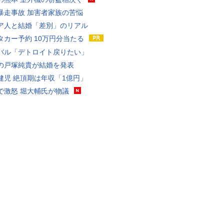
暴走事故 加害者家族の苦悩
ア人と結婚「差別」のリアル
タカー予約 10万円分当たる
バル「デトロイト戻りたい」
の戸塚純貴が結婚を発表
健児 絶頂期は年収「1億円」
で激怒 堀大輔氏が物議