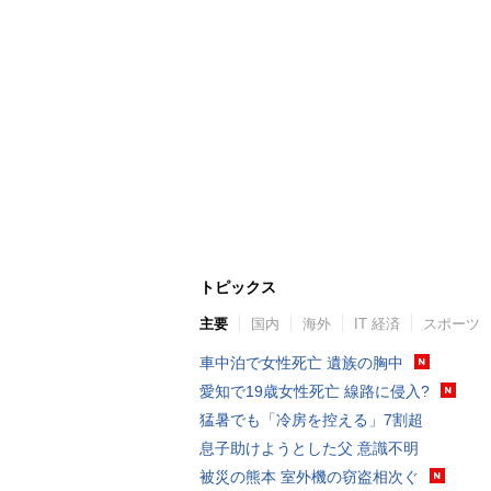
トピックス
主要
国内
海外
IT 経済
スポーツ
車中泊で女性死亡 遺族の胸中
愛知で19歳女性死亡 線路に侵入?
猛暑でも「冷房を控える」7割超
息子助けようとした父 意識不明
被災の熊本 室外機の窃盗相次ぐ