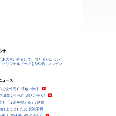
らせ
『あの星が降る丘で、君とまた出会いた
』オリジナルグッズを3名様にプレゼン
ニュース
泊で女性死亡 遺族の胸中
で19歳女性死亡 線路に侵入?
でも「冷房を控える」7割超
助けようとした父 意識不明
の熊本 室外機の窃盗相次ぐ