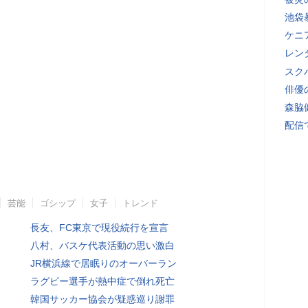
池袋
ケニ
レン
スク
俳優
森脇
配信
芸能
ゴシップ
女子
トレンド
長友、FC東京で現役続行を宣言
八村、バスケ代表活動の思い激白
JR横浜線で居眠りのオーバーラン
ラグビー選手が熱中症で倒れ死亡
韓国サッカー協会が疑惑巡り謝罪