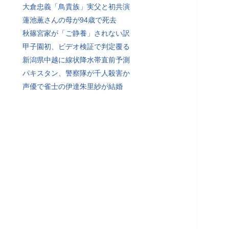
大倉忠義「鳥貴族」実父と初共演
蓮池薫さんの母が94歳で死去
秋篠宮家が「ご静養」されない訳
甲子園初、ビデオ検証で判定覆る
新潟県中越に線状降水帯直前予測
パキスタン、警察隊が千人殺害か
声優で雀士の伊達朱里紗が結婚