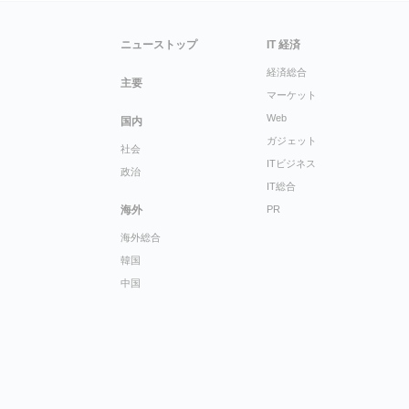
ニューストップ
IT 経済
経済総合
主要
マーケット
Web
国内
ガジェット
社会
ITビジネス
政治
IT総合
海外
PR
海外総合
韓国
中国