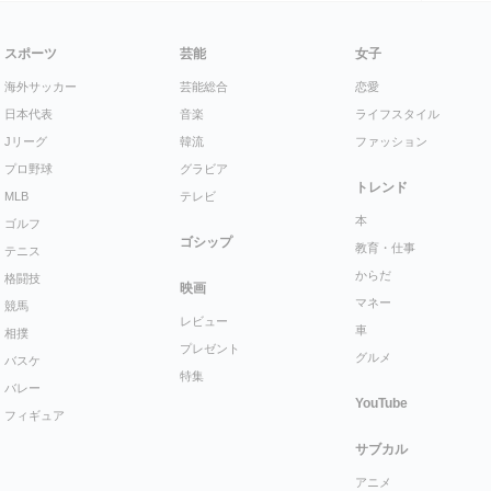
スポーツ
芸能
女子
海外サッカー
芸能総合
恋愛
日本代表
音楽
ライフスタイル
Jリーグ
韓流
ファッション
プロ野球
グラビア
トレンド
MLB
テレビ
本
ゴルフ
ゴシップ
教育・仕事
テニス
からだ
格闘技
映画
マネー
競馬
レビュー
車
相撲
プレゼント
グルメ
バスケ
特集
バレー
YouTube
フィギュア
サブカル
アニメ