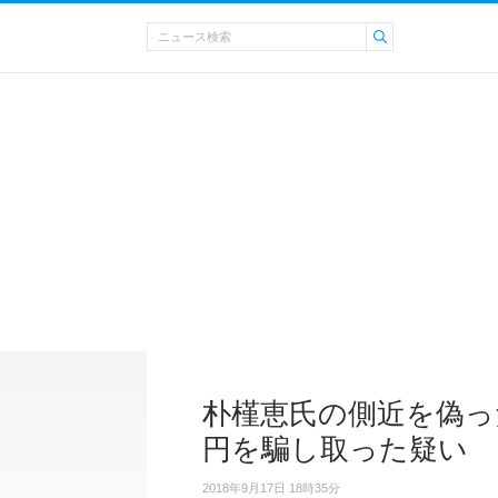
朴槿恵氏の側近を偽った
円を騙し取った疑い
2018年9月17日 18時35分