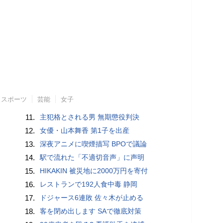
スポーツ
芸能
女子
11.
主犯格とされる男 無期懲役判決
12.
女優・山本舞香 第1子を出産
13.
深夜アニメに喫煙描写 BPOで議論
14.
駅で流れた「不適切音声」に声明
15.
HIKAKIN 被災地に2000万円を寄付
16.
レストランで192人食中毒 静岡
17.
ドジャース6連敗 佐々木が止める
18.
客を閉め出します SAで徹底対策