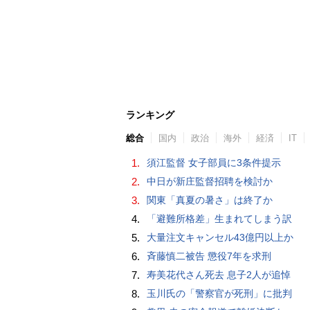
ランキング
総合
国内
政治
海外
経済
IT
1.
須江監督 女子部員に3条件提示
2.
中日が新庄監督招聘を検討か
3.
関東「真夏の暑さ」は終了か
4.
「避難所格差」生まれてしまう訳
5.
大量注文キャンセル43億円以上か
6.
斉藤慎二被告 懲役7年を求刑
7.
寿美花代さん死去 息子2人が追悼
8.
玉川氏の「警察官が死刑」に批判