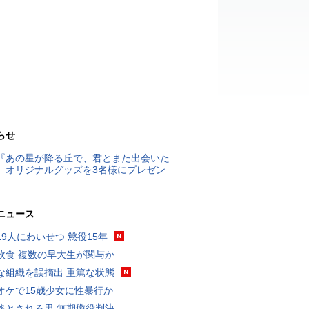
らせ
『あの星が降る丘で、君とまた出会いた
』オリジナルグッズを3名様にプレゼン
ニュース
19人にわいせつ 懲役15年
飲食 複数の早大生が関与か
な組織を誤摘出 重篤な状態
オケで15歳少女に性暴行か
格とされる男 無期懲役判決