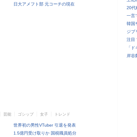
日大アメフト部 元コーチの現在
20
一言
韓国
ジブ
注目
「ド
岸谷
芸能
ゴシップ
女子
トレンド
世界初の男性VTuber 引退を発表
1.5億円受け取りか 国税職員処分