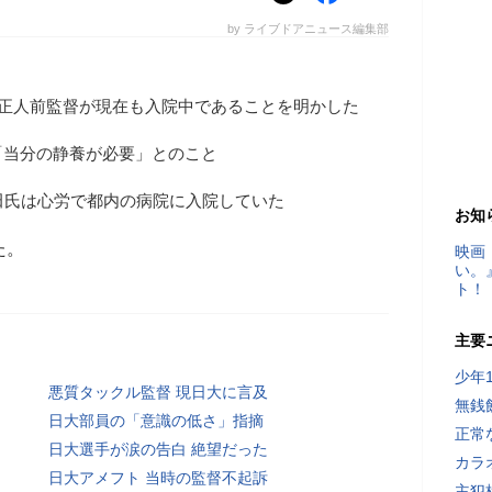
by ライブドアニュース編集部
田正人前監督が現在も入院中であることを明かした
「当分の静養が必要」とのこと
田氏は心労で都内の病院に入院していた
お知
た。
映画
い。
ト！
主要
少年
悪質タックル監督 現日大に言及
無銭
日大部員の「意識の低さ」指摘
正常
日大選手が涙の告白 絶望だった
カラ
日大アメフト 当時の監督不起訴
主犯