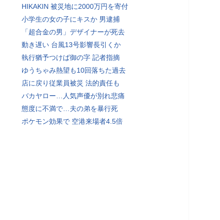
HIKAKIN 被災地に2000万円を寄付
小学生の女の子にキスか 男逮捕
「超合金の男」デザイナーが死去
動き遅い 台風13号影響長引くか
執行猶予つけば御の字 記者指摘
ゆうちゃみ熱望も10回落ちた過去
店に戻り従業員被災 法的責任も
バカヤロー…人気声優が別れ悲痛
態度に不満で…夫の弟を暴行死
ポケモン効果で 空港来場者4.5倍