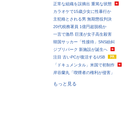
正常な組織を誤摘出 重篤な状態
カラオケで15歳少女に性暴行か
主犯格とされる男 無期懲役判決
20代税務署員 1億円超脱税か
一言で激昂 巨漢が女子高生殺害
韓国サッカー「性接待」SNS紛糾
ジブリパーク 新施設が誕生へ
注目 古いPCが復活するUSB
「ドキュメンタル」米国で初制作
岸谷蘭丸「喫煙者の権利が侵害」
もっと見る