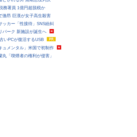
代税務署員 1億円超脱税か
で激昂 巨漢が女子高生殺害
サッカー「性接待」SNS紛糾
リパーク 新施設が誕生へ
 古いPCが復活するUSB
キュメンタル」米国で初制作
蘭丸「喫煙者の権利が侵害」