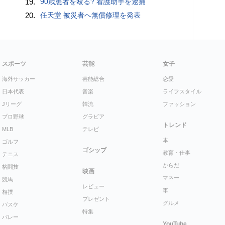
19.
90歳患者を殴る? 看護助手を逮捕
20.
任天堂 被災者へ無償修理を発表
スポーツ
芸能
女子
海外サッカー
芸能総合
恋愛
日本代表
音楽
ライフスタイル
Jリーグ
韓流
ファッション
プロ野球
グラビア
トレンド
MLB
テレビ
本
ゴルフ
ゴシップ
教育・仕事
テニス
からだ
格闘技
映画
マネー
競馬
レビュー
車
相撲
プレゼント
グルメ
バスケ
特集
バレー
YouTube