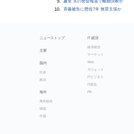
9.
趣里 夫の密会報道で離婚決断か
10.
斉藤被告に懲役7年 無罪主張か
ニューストップ
IT 経済
経済総合
主要
マーケット
Web
国内
ガジェット
社会
ITビジネス
政治
IT総合
海外
PR
海外総合
韓国
中国