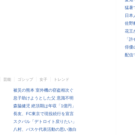
猛暑
日本
佐野
花王
「許
俳優
配信
芸能
ゴシップ
女子
トレンド
被災の熊本 室外機の窃盗相次ぐ
息子助けようとした父 意識不明
森脇健児 絶頂期は年収「1億円」
長友、FC東京で現役続行を宣言
スクバル「デトロイト戻りたい」
八村、バスケ代表活動の思い激白