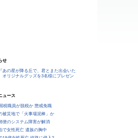
らせ
『あの星が降る丘で、君とまた出会いた
』オリジナルグッズを3名様にプレゼン
ニュース
歳国税職員が脱税か 懲戒免職
の被災地で「火事場泥棒」か
郵便のシステム障害が解消
泊で女性死亡 遺族の胸中
で19歳女性死亡 線路に侵入?