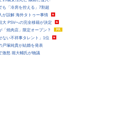
でも「冷房を控える」7割超
人が誤解 海外タトゥー事情
航大 PSVへの完全移籍が決定
が「焼肉店」限定オープン？
せない不祥事タレント」1位
の戸塚純貴が結婚を発表
で激怒 堀大輔氏が物議