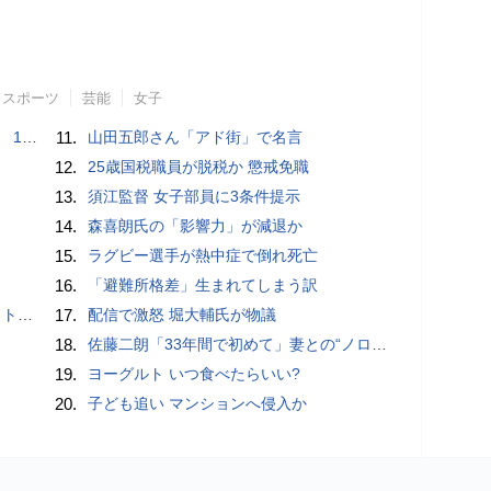
スポーツ
芸能
女子
で誘い出し
11.
山田五郎さん「アド街」で名言
12.
25歳国税職員が脱税か 懲戒免職
13.
須江監督 女子部員に3条件提示
14.
森喜朗氏の「影響力」が減退か
15.
ラグビー選手が熱中症で倒れ死亡
16.
「避難所格差」生まれてしまう訳
岡山県警
17.
配信で激怒 堀大輔氏が物議
18.
佐藤二朗「33年間で初めて」妻との“ノロケ砲”に反響続々「威力抜群」「奥様かっこいい」
19.
ヨーグルト いつ食べたらいい?
20.
子ども追い マンションへ侵入か