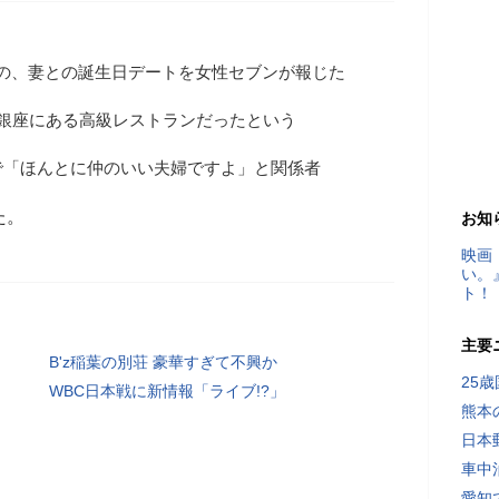
浩志の、妻との誕生日デートを女性セブンが報じた
・銀座にある高級レストランだったという
で「ほんとに仲のいい夫婦ですよ」と関係者
た。
お知
映画
い。
ト！
主要
B'z稲葉の別荘 豪華すぎて不興か
25
WBC日本戦に新情報「ライブ!?」
熊本
日本
車中
愛知