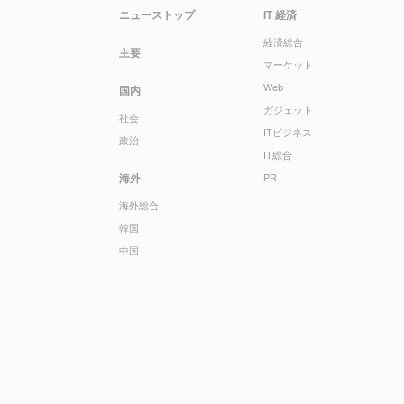
ニューストップ
IT 経済
経済総合
主要
マーケット
Web
国内
ガジェット
社会
ITビジネス
政治
IT総合
海外
PR
海外総合
韓国
中国