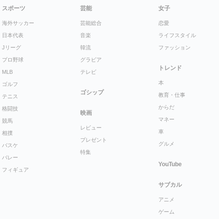
スポーツ
芸能
女子
海外サッカー
芸能総合
恋愛
日本代表
音楽
ライフスタイル
Jリーグ
韓流
ファッション
プロ野球
グラビア
トレンド
MLB
テレビ
本
ゴルフ
ゴシップ
教育・仕事
テニス
からだ
格闘技
映画
マネー
競馬
レビュー
車
相撲
プレゼント
グルメ
バスケ
特集
バレー
YouTube
フィギュア
サブカル
アニメ
ゲーム