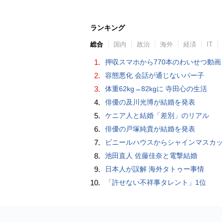
ランキング
総合
国内
政治
海外
経済
IT
1.
押収スマホから770本のわいせつ動画 15歳少女に酒と薬飲ませ性的暴行か 54歳男を再逮捕 「薬もありますよ」とSNS
2.
容態悪化 会話が通じないパー子
3.
体重62kg→82kgに 寺田心の生活
4.
俳優の及川光博が結婚を発表
5.
ケニア人と結婚「差別」のリアル
6.
俳優の戸塚純貴が結婚を発表
7.
ビニールハウスからシャインマスカット約200房を盗んだ疑い ネットで販売か 無職の男（42）逮捕 
8.
池田直人 佐藤佳奈と電撃結婚
9.
日本人が誤解 海外タトゥー事情
10.
「許せない不祥事タレント」1位