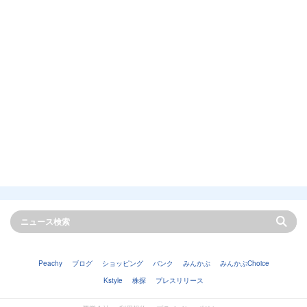
Peachy
ブログ
ショッピング
バンク
みんかぶ
みんかぶChoice
Kstyle
株探
プレスリリース