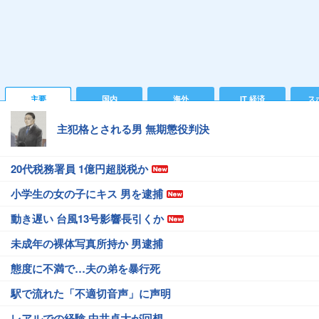
主要
国内
海外
IT 経済
ス
主犯格とされる男 無期懲役判決
20代税務署員 1億円超脱税か
小学生の女の子にキス 男を逮捕
動き遅い 台風13号影響長引くか
未成年の裸体写真所持か 男逮捕
態度に不満で…夫の弟を暴行死
駅で流れた「不適切音声」に声明
レアルでの経験 中井卓大が回想