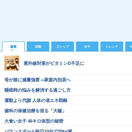
健康
芸能
ゴシップ
女子
トレンド
Y
紫外線対策がビタミンD不足に
母が娘に減量強要→家庭内別居へ
睡眠時の悩みを解消する過ごし方
運動より代謝 人体の省エネ戦略
歯科の保健治療を巡る「大嘘」
大食い女子 46キロ体型の秘密
バランスボール毎日10分で20kg減