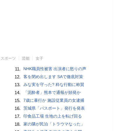
スポーツ
芸能
女子
11.
NHK職員性被害 出演者に怒りの声
12.
客を閉め出します SAで徹底対策
13.
みな実を守った? 粋な行動に称賛
14.
「泥酔者」熊本で通報が頻発か
15.
7歳に暴行か 施設従業員の女逮捕
16.
茨城県「パスポート」発行を発表
17.
印食品工場 生地の上を転げ回る
18.
家の隣が民泊「トラウマなった」