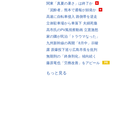
関東「真夏の暑さ」は終了か
「泥酔者」熊本で通報が頻発か
高速に自転車侵入 路側帯を逆走
立体駐車場から車落下 夫婦死傷
高市氏のPV風視察動画 立憲激怒
家の隣が民泊「トラウマなった」
九州新幹線の再開「8月中」示唆
露 原爆投下巡り広島市長を批判
無期刑の「終身刑化」傾向続く
藤原竜也「労務改善」をアピール
もっと見る