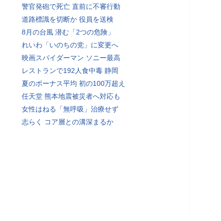
警官発砲で死亡 直前に不審行動
道路標識を切断か 役員を送検
8月の台風 潜む「2つの危険」
れいわ「いのちの党」に変更へ
映画スパイダーマン ソニー最高
レストランで192人食中毒 静岡
夏のボーナス平均 初の100万超え
任天堂 熊本地震被災者へ対応も
女性はねる「無呼吸」治療せず
志らく コア層との溝深まるか