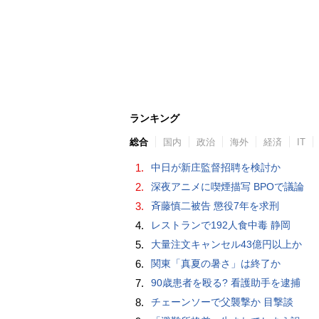
ランキング
総合
国内
政治
海外
経済
IT
1.
中日が新庄監督招聘を検討か
2.
深夜アニメに喫煙描写 BPOで議論
3.
斉藤慎二被告 懲役7年を求刑
4.
レストランで192人食中毒 静岡
5.
大量注文キャンセル43億円以上か
6.
関東「真夏の暑さ」は終了か
7.
90歳患者を殴る? 看護助手を逮捕
8.
チェーンソーで父襲撃か 目撃談