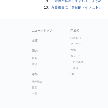
9.
「避難所格差」生まれてしまう訳
10.
斉藤被告に「多目的トイレ以下」
ニューストップ
IT 経済
経済総合
主要
マーケット
Web
国内
ガジェット
社会
ITビジネス
政治
IT総合
海外
PR
海外総合
韓国
中国