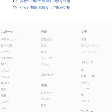
19.
高校生の信子 勉強中の姿を公開
20.
少女が懇願 麻酔なしで腕を切断
スポーツ
芸能
女子
海外サッカー
芸能総合
恋愛
日本代表
音楽
ライフスタイル
Jリーグ
韓流
ファッション
プロ野球
グラビア
トレンド
MLB
テレビ
本
ゴルフ
ゴシップ
教育・仕事
テニス
からだ
格闘技
映画
マネー
競馬
レビュー
車
相撲
プレゼント
グルメ
バスケ
特集
バレー
YouTube