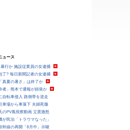
ニュース
に暴行か 施設従業員の女逮捕
包丁? 毎日新聞記者の女逮捕
「真夏の暑さ」は終了か
酔者」熊本で通報が頻発か
に自転車侵入 路側帯を逆走
駐車場から車落下 夫婦死傷
氏のPV風視察動画 立憲激怒
隣が民泊「トラウマなった」
新幹線の再開「8月中」示唆