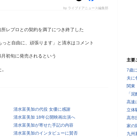
by ライブドアニュース編集部
務所レプロとの契約を満了につき終了した
もっと自由に、頑張ります」と清水はコメント
6月初旬に発売されるという
主要
た。
7歳
夫に
関東
「泥
高速
清水富美加の代役 女優に感謝
立体
清水富美加 18年公開映画出演へ
高市
清水富美加が寄せた手記の内容
家の
清水富美加のインタビューに賛否
九州