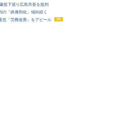
原爆投下巡り広島市長を批判
刑の「終身刑化」傾向続く
竜也「労務改善」をアピール