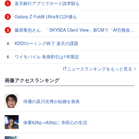
楽天銀行アプリでカード請求額も
1
Galaxy Z Fold8 Ultra辛口評価も
2
藤原竜也さん、「SKYSEA Client View」新CMで「AI労務改善」をアピール 働き方をAIが分析したら「すぐに休んで」と言われる？
3
KDDIローミング終了 楽天の課題
4
ワイモバイル 単身割引は1年限定
5
ITニュースランキングをもっと見る
画像アクセスランキング
俳優の及川光博が結婚を発表
体重62kg→82kgに 寺田心の生活