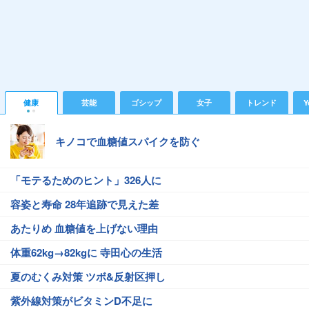
健康
芸能
ゴシップ
女子
トレンド
Y
キノコで血糖値スパイクを防ぐ
「モテるためのヒント」326人に
容姿と寿命 28年追跡で見えた差
あたりめ 血糖値を上げない理由
体重62kg→82kgに 寺田心の生活
夏のむくみ対策 ツボ&反射区押し
紫外線対策がビタミンD不足に