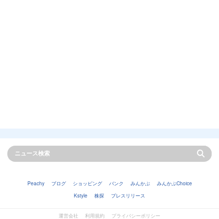
Peachy
ブログ
ショッピング
バンク
みんかぶ
みんかぶChoice
Kstyle
株探
プレスリリース
運営会社
利用規約
プライバシーポリシー