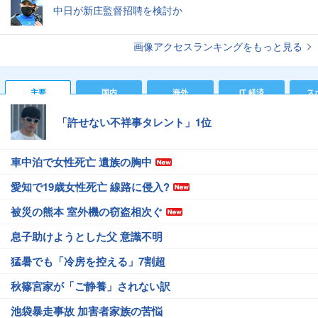
中日が新庄監督招聘を検討か
画像アクセスランキングをもっと見る
主要
国内
海外
IT 経済
ス
「許せない不祥事タレント」1位
車中泊で女性死亡 遺族の胸中
愛知で19歳女性死亡 線路に侵入?
被災の熊本 室外機の窃盗相次ぐ
息子助けようとした父 意識不明
猛暑でも「冷房を控える」7割超
秋篠宮家が「ご静養」されない訳
池袋暴走事故 加害者家族の苦悩