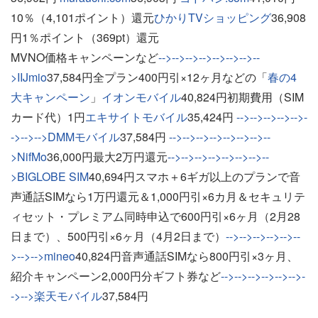
10％（4,101ポイント）還元
ひかりTVショッピング
36,908
円1％ポイント（369pt）還元
MVNO価格キャンペーンなど
-->-->-->-->-->-->-->--
>IIJmio
37,584円全プラン400円引×12ヶ月などの「
春の4
大キャンペーン
」
イオンモバイル
40,824円初期費用（SIM
カード代）1円
エキサイトモバイル
35,424円
-->-->-->-->-->-
->-->-->DMMモバイル
37,584円
-->-->-->-->-->-->-->--
>NifMo
36,000円最大2万円還元
-->-->-->-->-->-->-->--
>BIGLOBE SIM
40,694円スマホ＋6ギガ以上のプランで音
声通話SIMなら1万円還元＆1,000円引×6カ月＆セキュリテ
ィセット・プレミアム同時申込で600円引×6ヶ月（2月28
日まで）、500円引×6ヶ月（4月2日まで）
-->-->-->-->-->--
>-->-->mineo
40,824円音声通話SIMなら800円引×3ヶ月、
紹介キャンペーン2,000円分ギフト券など
-->-->-->-->-->-->-
->-->楽天モバイル
37,584円