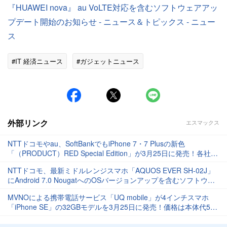
『HUAWEI nova』 au VoLTE対応を含むソフトウェアアッ
プデート開始のお知らせ - ニュース＆トピックス - ニュー
ス
#IT 経済ニュース
#ガジェットニュース
外部リンク
エスマックス
NTTドコモやau、SoftBankでもiPhone 7・7 Plusの新色
「（PRODUCT）RED Special Edition」が3月25日に発売！各社と
もに新しい9.7インチiPadも取り扱い
NTTドコモ、最新ミドルレンジスマホ「AQUOS EVER SH-02J」
にAndroid 7.0 NougatへのOSバージョンアップを含むソフトウェ
ア更新を提供開始
MVNOによる携帯電話サービス「UQ mobile」が4インチスマホ
「iPhone SE」の32GBモデルを3月25日に発売！価格は本体代5万
4540円の実質2万6028円に