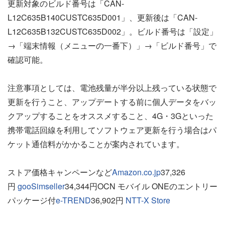
更新対象のビルド番号は「CAN-
L12C635B140CUSTC635D001」、更新後は「CAN-
L12C635B132CUSTC635D002」。ビルド番号は「設定」
→「端末情報（メニューの一番下）」→「ビルド番号」で
確認可能。
注意事項としては、電池残量が半分以上残っている状態で
更新を行うこと、アップデートする前に個人データをバッ
クアップすることをオススメすること、4G・3Gといった
携帯電話回線を利用してソフトウェア更新を行う場合はパ
ケット通信料がかかることが案内されています。
ストア価格キャンペーンなど
Amazon.co.jp
37,326
円
gooSimseller
34,344円OCN モバイル ONEのエントリー
パッケージ付
e-TREND
36,902円
NTT-X Store