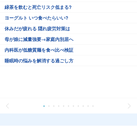
緑茶を飲むと死亡リスク低まる?
ヨーグルト いつ食べたらいい?
休みだが疲れる 隠れ疲労対策は
母が娘に減量強要→家庭内別居へ
内科医が低糖質麺を食べ比べ検証
睡眠時の悩みを解消する過ごし方