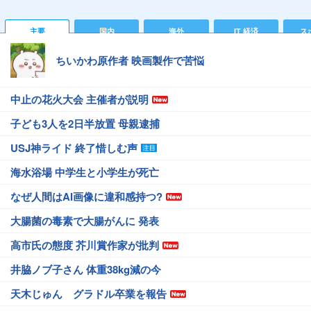
主要
国内
海外
IT 経済
ス
ちいかわ原作者 映画製作で苦悩
中止の花火大会 主催者が説明
子ども3人を2日半放置 母親逮捕
USJ神ライド 終了惜しむ声
海水浴場 中学生と小学生が死亡
なぜ人間はAI画像に違和感持つ?
大腸菌の毒素で大腸がんに 発表
高市氏の態度 芥川賞作家が批判
井脇ノブ子さん 体重38kg減の今
天木じゅん グラドル卒業を報告