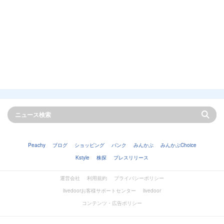
Peachy
ブログ
ショッピング
バンク
みんかぶ
みんかぶChoice
Kstyle
株探
プレスリリース
運営会社
利用規約
プライバシーポリシー
livedoorお客様サポートセンター
livedoor
コンテンツ・広告ポリシー