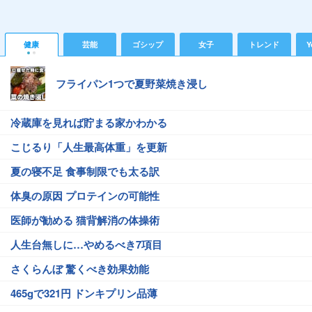
健康
芸能
ゴシップ
女子
トレンド
Y
フライパン1つで夏野菜焼き浸し
冷蔵庫を見れば貯まる家かわかる
こじるり「人生最高体重」を更新
夏の寝不足 食事制限でも太る訳
体臭の原因 プロテインの可能性
医師が勧める 猫背解消の体操術
人生台無しに…やめるべき7項目
さくらんぼ 驚くべき効果効能
465gで321円 ドンキプリン品薄