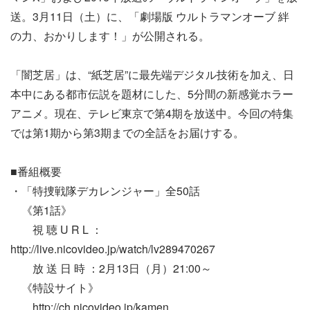
送。3月11日（土）に、「劇場版 ウルトラマンオーブ 絆
の力、おかりします！」が公開される。
「闇芝居」は、“紙芝居”に最先端デジタル技術を加え、日
本中にある都市伝説を題材にした、5分間の新感覚ホラー
アニメ。現在、テレビ東京で第4期を放送中。今回の特集
では第1期から第3期までの全話をお届けする。
■番組概要
・「特捜戦隊デカレンジャー」全50話
《第1話》
視 聴 U R L ：
http://live.nicovideo.jp/watch/lv289470267
放 送 日 時 ：2月13日（月）21:00～
《特設サイト》
http://ch.nicovideo.jp/kamen