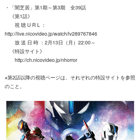
・「闇芝居」第1期～第3期 全39話
《第1話》
視 聴 U R L ：
http://live.nicovideo.jp/watch/lv289767846
放 送 日 時 ：2月13日（月）22:00～
《特設サイト》
http://ch.nicovideo.jp/nhorror
※第2話以降の視聴ページは、それぞれの特設サイトを参照
のこと。