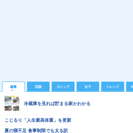
健康
芸能
ゴシップ
女子
トレンド
Y
冷蔵庫を見れば貯まる家かわかる
こじるり「人生最高体重」を更新
夏の寝不足 食事制限でも太る訳