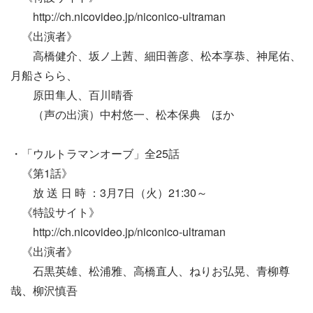
http://ch.nicovideo.jp/niconico-ultraman
《出演者》
高橋健介、坂ノ上茜、細田善彦、松本享恭、神尾佑、
月船さらら、
原田隼人、百川晴香
（声の出演）中村悠一、松本保典 ほか
・「ウルトラマンオーブ」全25話
《第1話》
放 送 日 時 ：3月7日（火）21:30～
《特設サイト》
http://ch.nicovideo.jp/niconico-ultraman
《出演者》
石黒英雄、松浦雅、高橋直人、ねりお弘晃、青柳尊
哉、柳沢慎吾