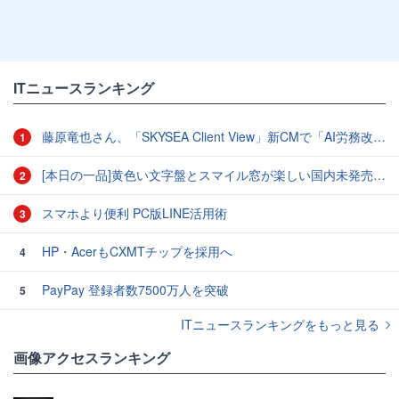
ITニュースランキング
藤原竜也さん、「SKYSEA Client View」新CMで「AI労務改善」をアピール 働き方をAIが分析したら「すぐに休んで」と言われる？
1
[本日の一品]黄色い文字盤とスマイル窓が楽しい国内未発売のCASIO「AMW-880D」
2
スマホより便利 PC版LINE活用術
3
HP・AcerもCXMTチップを採用へ
4
PayPay 登録者数7500万人を突破
5
ITニュースランキングをもっと見る
画像アクセスランキング