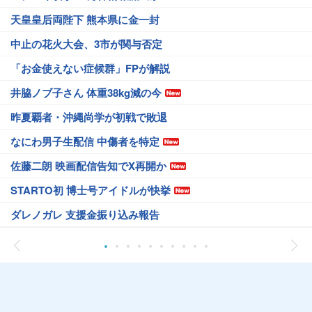
天皇皇后両陛下 熊本県に金一封
中止の花火大会、3市が関与否定
「お金使えない症候群」FPが解説
井脇ノブ子さん 体重38kg減の今
昨夏覇者・沖縄尚学が初戦で敗退
なにわ男子生配信 中傷者を特定
佐藤二朗 映画配信告知でX再開か
STARTO初 博士号アイドルが快挙
ダレノガレ 支援金振り込み報告