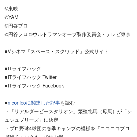
©東映
©YAM
©円谷プロ
©円谷プロ ©ウルトラマンオーブ製作委員会・テレビ東京
■Vシネマ「スペース・スクワッド」公式サイト
■ITライフハック
■ITライフハック Twitter
■ITライフハック Facebook
■
niconicoに関連した記事
を読む
・「リアルダービースタリオン」繁殖牝馬（母馬）が「シ
ュシュブリーズ」に決定
・プロ野球4球団の春季キャンプの模様を「ニコニコプロ
野球チャンネル」で生中継