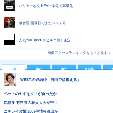
ハリアー改良 HEV一本化で高級化
板倉滉 開幕戦でまたベンチ外
人気YouTuber 白ビキニ加工否定
画像アクセスランキングをもっと見る
主要
国内
海外
IT 経済
ス
WEST.のW結婚「自由で頭抱える」
ペットのヤギをクマが食べたか
琵琶湖 有料券の花火大会が中止
ニチレイ攻撃 20万件情報流出か