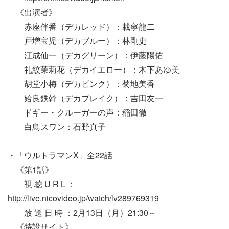
《出演者》
赤座伴番（デカレッド）：載寧龍二
戸増宝児（デカブルー）：林剛史
江成仙一（デカグリーン）：伊藤陽佑
礼紋茉莉花（デカイエロー）：木下あゆ美
胡堂小梅（デカピンク）：菊地美香
姶良鉄幹（デカブレイク）：吉田友一
ドギー・クルーガーの声：稲田徹
白鳥スワン：石野真子
・「ウルトラマンX」全22話
《第1話》
視 聴 U R L ：
http://live.nicovideo.jp/watch/lv289769319
放 送 日 時 ：2月13日（月）21:30～
《特設サイト》