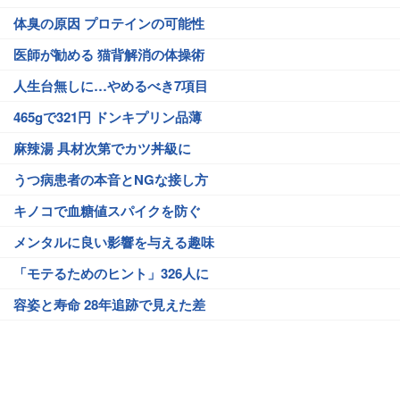
体臭の原因 プロテインの可能性
医師が勧める 猫背解消の体操術
人生台無しに…やめるべき7項目
465gで321円 ドンキプリン品薄
麻辣湯 具材次第でカツ丼級に
うつ病患者の本音とNGな接し方
キノコで血糖値スパイクを防ぐ
メンタルに良い影響を与える趣味
「モテるためのヒント」326人に
容姿と寿命 28年追跡で見えた差