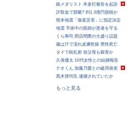
銀メダリスト 本多灯被告を起訴
詐取金で競艇? 約1.3億円脱税か
熊本地震「激甚災害」に指定決定
地震 手術中の医師が患者を守る
くら寿司 閉店間際の大盛り話題
服は汗で濡れ皮膚乾燥 男性死亡
タイで銃乱射 祖父母も殺害か
久保優太 10代女性との結婚報告
テオくん 加藤乃愛との破局発表
黒木啓司氏 逮捕されていたか
もっと見る