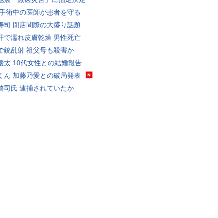
 手術中の医師が患者を守る
寿司 閉店間際の大盛り話題
汗で濡れ皮膚乾燥 男性死亡
で銃乱射 祖父母も殺害か
優太 10代女性との結婚報告
くん 加藤乃愛との破局発表
啓司氏 逮捕されていたか