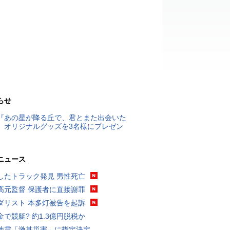
らせ
『あの星が降る丘で、君とまた出会いた
』オリジナルグッズを3名様にプレゼン
ニュース
したトラック発見 男性死亡
高元監督 保護者に直接謝罪
ダリスト 本多灯被告を起訴
金で競艇? 約1.3億円脱税か
地震「激甚災害」に指定決定