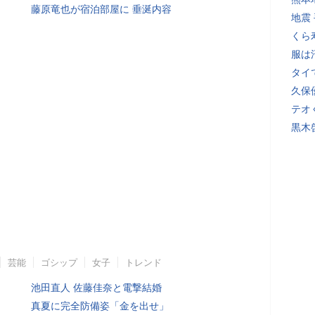
藤原竜也が宿泊部屋に 垂涎内容
地震
くら
服は
タイ
久保
テオ
黒木
芸能
ゴシップ
女子
トレンド
池田直人 佐藤佳奈と電撃結婚
真夏に完全防備姿「金を出せ」