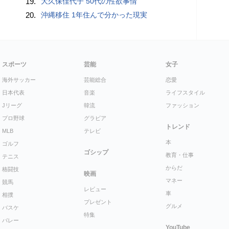
19.
大久保佳代子 50代の性欲事情
20.
沖縄移住 1年住んで分かった現実
スポーツ
芸能
女子
海外サッカー
芸能総合
恋愛
日本代表
音楽
ライフスタイル
Jリーグ
韓流
ファッション
プロ野球
グラビア
トレンド
MLB
テレビ
本
ゴルフ
ゴシップ
教育・仕事
テニス
からだ
格闘技
映画
マネー
競馬
レビュー
車
相撲
プレゼント
グルメ
バスケ
特集
バレー
YouTube