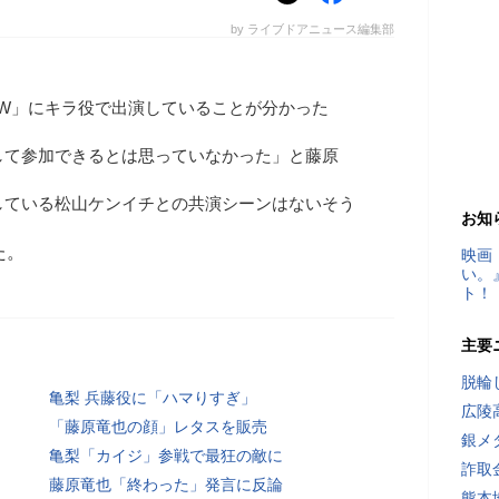
by ライブドアニュース編集部
NW」にキラ役で出演していることが分かった
して参加できるとは思っていなかった」と藤原
している松山ケンイチとの共演シーンはないそう
お知
た。
映画
い。
ト！
主要
脱輪
亀梨 兵藤役に「ハマりすぎ」
広陵
「藤原竜也の顔」レタスを販売
銀メ
亀梨「カイジ」参戦で最狂の敵に
詐取
藤原竜也「終わった」発言に反論
熊本