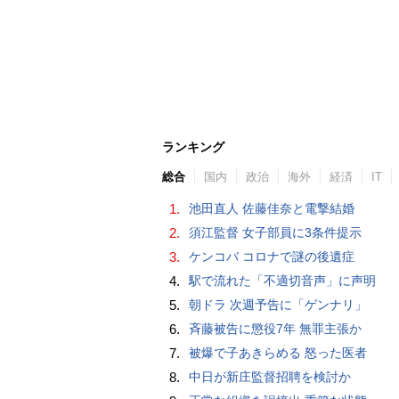
ランキング
総合
国内
政治
海外
経済
IT
1.
池田直人 佐藤佳奈と電撃結婚
2.
須江監督 女子部員に3条件提示
3.
ケンコバ コロナで謎の後遺症
4.
駅で流れた「不適切音声」に声明
5.
朝ドラ 次週予告に「ゲンナリ」
6.
斉藤被告に懲役7年 無罪主張か
7.
被爆で子あきらめる 怒った医者
8.
中日が新庄監督招聘を検討か