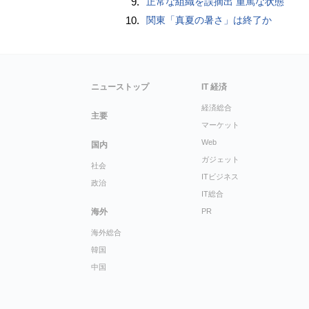
9.
正常な組織を誤摘出 重篤な状態
10.
関東「真夏の暑さ」は終了か
ニューストップ
IT 経済
経済総合
主要
マーケット
Web
国内
ガジェット
社会
ITビジネス
政治
IT総合
海外
PR
海外総合
韓国
中国