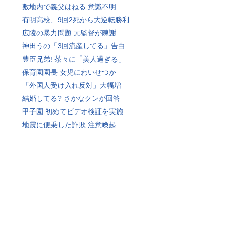
敷地内で義父はねる 意識不明
有明高校、9回2死から大逆転勝利
広陵の暴力問題 元監督が陳謝
神田うの「3回流産してる」告白
豊臣兄弟! 茶々に「美人過ぎる」
保育園園長 女児にわいせつか
「外国人受け入れ反対」大幅増
結婚してる? さかなクンが回答
甲子園 初めてビデオ検証を実施
地震に便乗した詐欺 注意喚起