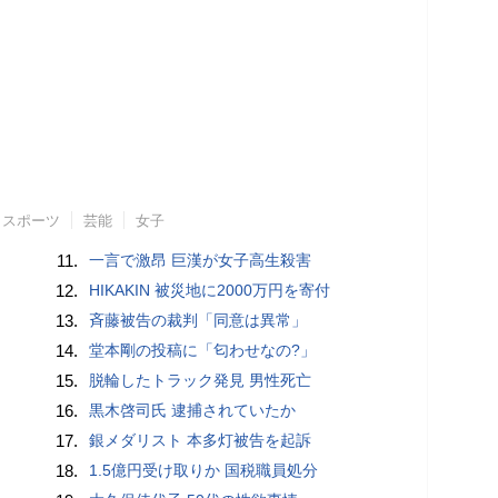
スポーツ
芸能
女子
11.
一言で激昂 巨漢が女子高生殺害
12.
HIKAKIN 被災地に2000万円を寄付
13.
斉藤被告の裁判「同意は異常」
14.
堂本剛の投稿に「匂わせなの?」
15.
脱輪したトラック発見 男性死亡
16.
黒木啓司氏 逮捕されていたか
17.
銀メダリスト 本多灯被告を起訴
18.
1.5億円受け取りか 国税職員処分