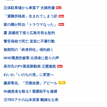
立体駐車場から車落下 夫婦死傷
「避難所格差」生まれてしまう訳
家の隣が民泊「トラウマなった」
露 原爆投下巡り広島市長を批判
警官発砲で死亡 直前に不審行動
無期刑の「終身刑化」傾向続く
NHK職員性被害 出演者に怒りの声
高市氏のPV風視察動画 立憲激怒
れいわ「いのちの党」に変更へ
藤原竜也、「労務改善」アピール
90歳患者を殴る? 看護助手を逮捕
元TBSアナの山本里菜 離婚を公表