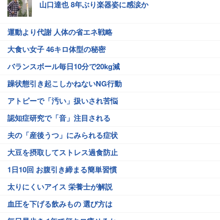
山口達也 8年ぶり楽器姿に感涙か
運動より代謝 人体の省エネ戦略
大食い女子 46キロ体型の秘密
バランスボール毎日10分で20kg減
躁状態引き起こしかねないNG行動
アトピーで「汚い」扱いされ苦悩
認知症研究で「音」注目される
夫の「産後うつ」にみられる症状
大豆を摂取してストレス過食防止
1日10回 お腹引き締まる簡単習慣
太りにくいアイス 栄養士が解説
血圧を下げる飲みもの 選び方は