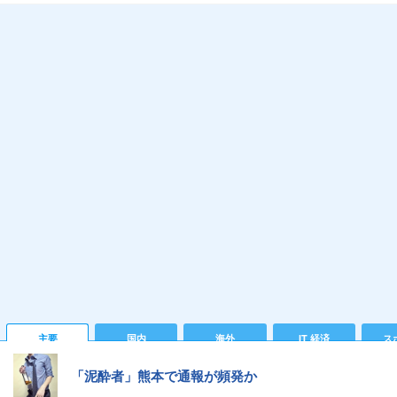
主要
国内
海外
IT 経済
ス
「泥酔者」熊本で通報が頻発か