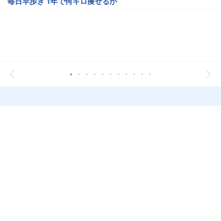
毎日早歩き 1年で何キロ痩せるか