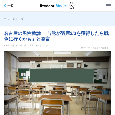
一覧
>
ニューストップ
名古屋の男性教諭 「与党が議席2/3を獲得したら戦
争に行くかも」と発言
2016年07月13日15時27分
写真：暮らしニスタ
by ライブドアニュース編集部