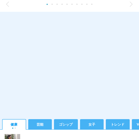
健康
芸能
ゴシップ
女子
トレンド
Y