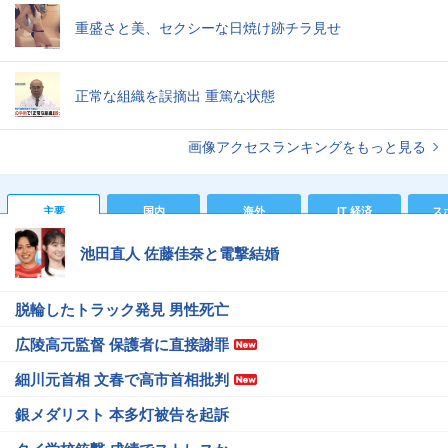
重盛さと美、セクシーな日焼け跡チラ見せ
正常な組織を誤摘出 重篤な状態
画像アクセスランキングをもっと見る
主要
国内
海外
IT 経済
ス
池田直人 佐藤佳奈と電撃結婚
脱輪したトラック発見 男性死亡
広陵高元監督 保護者に直接謝罪
細川元首相 文春で高市首相批判
銀メダリスト 本多灯被告を起訴