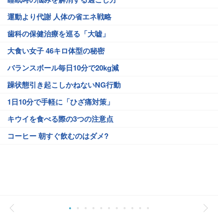
運動より代謝 人体の省エネ戦略
歯科の保健治療を巡る「大嘘」
大食い女子 46キロ体型の秘密
バランスボール毎日10分で20kg減
躁状態引き起こしかねないNG行動
1日10分で手軽に「ひざ痛対策」
キウイを食べる際の3つの注意点
コーヒー 朝すぐ飲むのはダメ?