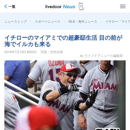
一覧
>
>
>
イチロー「マイ
ニューストップ
スポーツニュース
MLB・海外ニュース
イチローのマイアミでの超豪邸生活 目の前が
海でイルカも来る
2016年7月13日 6時0分
写真：女性自身
by ライブドアニュース編集部