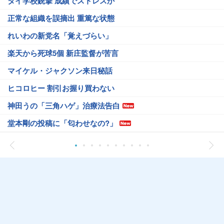
タイ学校銃撃 成績でストレスか
正常な組織を誤摘出 重篤な状態
れいわの新党名「覚えづらい」
楽天から死球5個 新庄監督が苦言
マイケル・ジャクソン来日秘話
ヒコロヒー 割引お握り買わない
神田うの「三角ハゲ」治療法告白
堂本剛の投稿に「匂わせなの?」