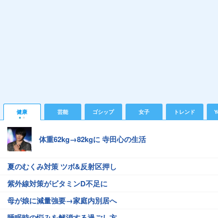
健康
芸能
ゴシップ
女子
トレンド
Y
体重62kg→82kgに 寺田心の生活
夏のむくみ対策 ツボ&反射区押し
紫外線対策がビタミンD不足に
母が娘に減量強要→家庭内別居へ
睡眠時の悩みを解消する過ごし方