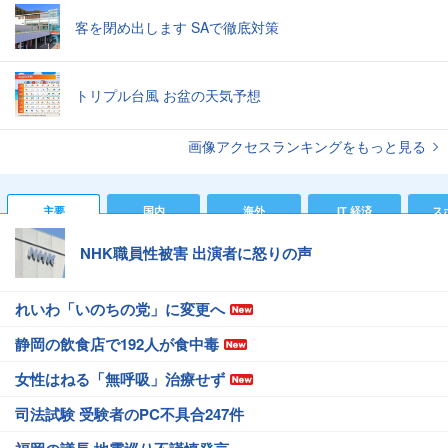
客を閉め出します SAで徹底対策
トリプル台風 お盆の天気予想
画像アクセスランキングをもっと見る
主要
国内
海外
IT 経済
ス
NHK職員性被害 出演者に怒りの声
れいわ「いのちの党」に変更へ
静岡の飲食店で192人が食中毒
女性はねる「無呼吸」治療せず
司法試験 受験者のPC不具合247件