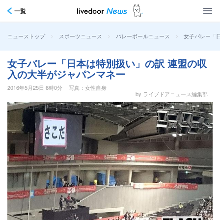
一覧
>
>
>
女子バレー「
ニューストップ
スポーツニュース
バレーボールニュース
女子バレー「日本は特別扱い」の訳 連盟の収
入の大半がジャパンマネー
2016年5月25日 6時0分
写真：女性自身
by ライブドアニュース編集部