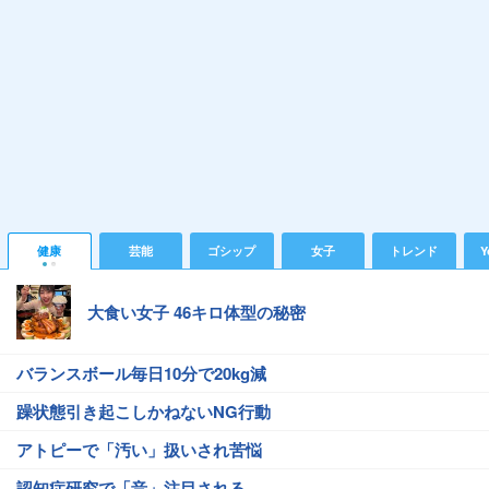
健康
芸能
ゴシップ
女子
トレンド
Y
大食い女子 46キロ体型の秘密
バランスボール毎日10分で20kg減
躁状態引き起こしかねないNG行動
アトピーで「汚い」扱いされ苦悩
認知症研究で「音」注目される