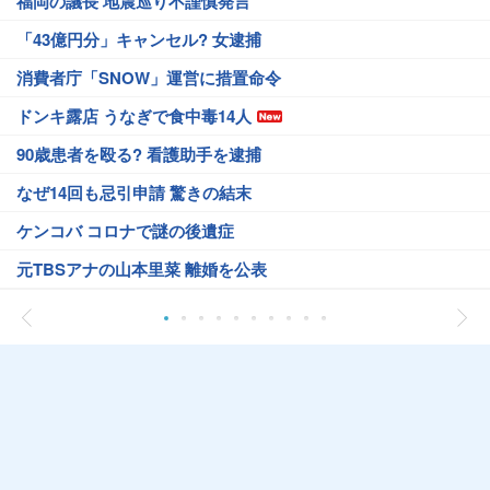
福岡の議長 地震巡り不謹慎発言
「43億円分」キャンセル? 女逮捕
消費者庁「SNOW」運営に措置命令
ドンキ露店 うなぎで食中毒14人
90歳患者を殴る? 看護助手を逮捕
なぜ14回も忌引申請 驚きの結末
ケンコバ コロナで謎の後遺症
元TBSアナの山本里菜 離婚を公表