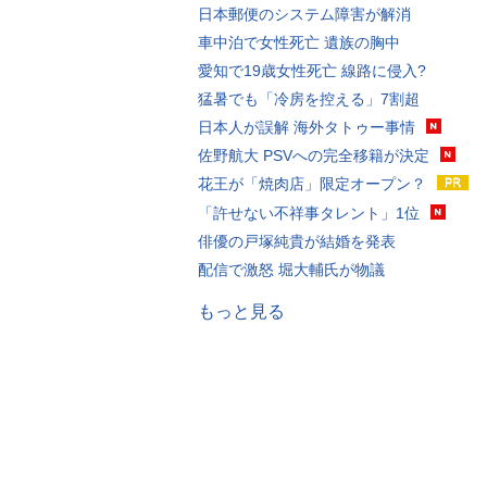
日本郵便のシステム障害が解消
車中泊で女性死亡 遺族の胸中
愛知で19歳女性死亡 線路に侵入?
猛暑でも「冷房を控える」7割超
日本人が誤解 海外タトゥー事情
佐野航大 PSVへの完全移籍が決定
花王が「焼肉店」限定オープン？
「許せない不祥事タレント」1位
俳優の戸塚純貴が結婚を発表
配信で激怒 堀大輔氏が物議
もっと見る