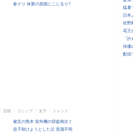
春クリ 休業の原因にこじるり?
猛暑
日本
佐野
花王
「許
俳優
配信
芸能
ゴシップ
女子
トレンド
被災の熊本 室外機の窃盗相次ぐ
息子助けようとした父 意識不明