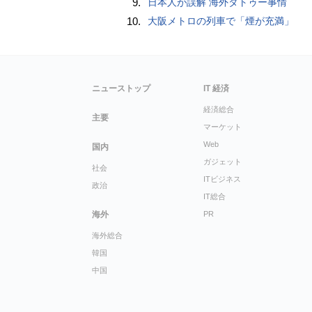
9.
日本人が誤解 海外タトゥー事情
10.
大阪メトロの列車で「煙が充満」
ニューストップ
IT 経済
経済総合
主要
マーケット
Web
国内
ガジェット
社会
ITビジネス
政治
IT総合
海外
PR
海外総合
韓国
中国