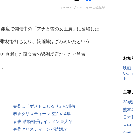
by ライブドアニュース編集部
、銀座で開催中の「アナと雪の女王展」に登場した
が取材を打ち切り、報道陣はざわめいたという
険と判断した司会者の過剰反応だったと筆者
お知
た。
映画
い。
ト！
主要
25
春香に「ポストこじるり」の期待
熊本
春香クリスティーン 空白の4年
日本
春香 結婚相手はイケメン東大卒
車中
春香クリスティーンが結婚か
愛知