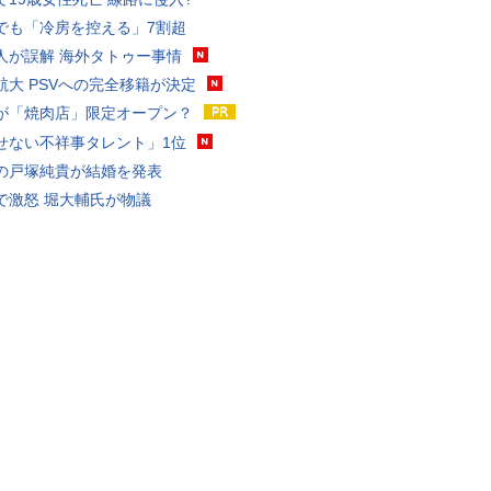
でも「冷房を控える」7割超
人が誤解 海外タトゥー事情
航大 PSVへの完全移籍が決定
が「焼肉店」限定オープン？
せない不祥事タレント」1位
の戸塚純貴が結婚を発表
で激怒 堀大輔氏が物議