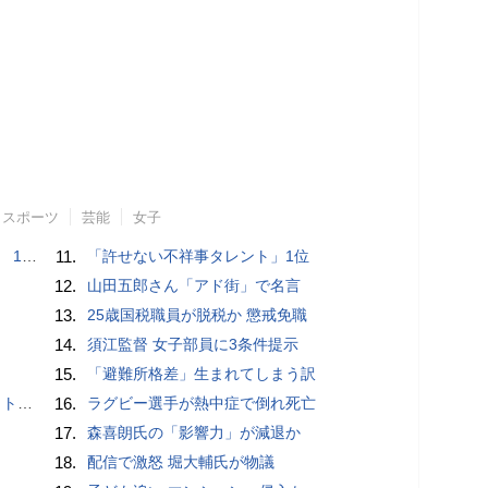
スポーツ
芸能
女子
で誘い出し
11.
「許せない不祥事タレント」1位
12.
山田五郎さん「アド街」で名言
13.
25歳国税職員が脱税か 懲戒免職
14.
須江監督 女子部員に3条件提示
15.
「避難所格差」生まれてしまう訳
岡山県警
16.
ラグビー選手が熱中症で倒れ死亡
17.
森喜朗氏の「影響力」が減退か
18.
配信で激怒 堀大輔氏が物議