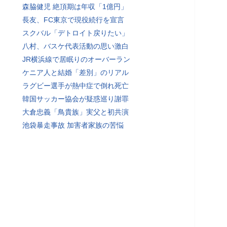
森脇健児 絶頂期は年収「1億円」
長友、FC東京で現役続行を宣言
スクバル「デトロイト戻りたい」
八村、バスケ代表活動の思い激白
JR横浜線で居眠りのオーバーラン
ケニア人と結婚「差別」のリアル
ラグビー選手が熱中症で倒れ死亡
韓国サッカー協会が疑惑巡り謝罪
大倉忠義「鳥貴族」実父と初共演
池袋暴走事故 加害者家族の苦悩