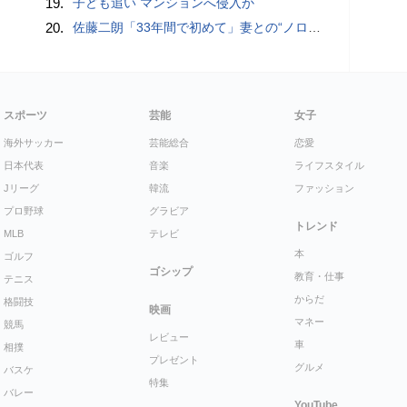
19.
子ども追い マンションへ侵入か
20.
佐藤二朗「33年間で初めて」妻との“ノロケ砲”に反響続々「威力抜群」「奥様かっこいい」
スポーツ
芸能
女子
海外サッカー
芸能総合
恋愛
日本代表
音楽
ライフスタイル
Jリーグ
韓流
ファッション
プロ野球
グラビア
トレンド
MLB
テレビ
本
ゴルフ
ゴシップ
教育・仕事
テニス
からだ
格闘技
映画
マネー
競馬
レビュー
車
相撲
プレゼント
グルメ
バスケ
特集
バレー
YouTube