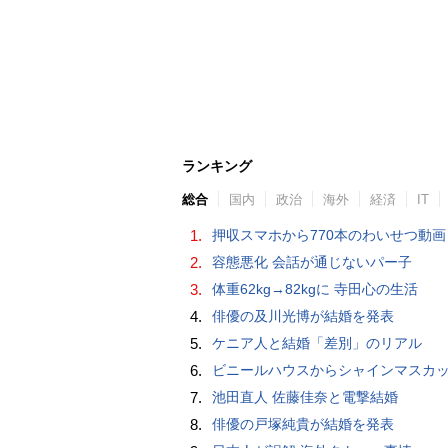
ランキング
総合
国内
政治
海外
経済
IT
1.
押収スマホから770本のわいせつ動画 15歳少女に酒と薬飲ませ性的暴行か 54歳男を再逮捕 「薬もありますよ」とSNS
2.
容態悪化 会話が通じないパー子
3.
体重62kg→82kgに 寺田心の生活
4.
俳優の及川光博が結婚を発表
5.
ケニア人と結婚「差別」のリアル
6.
ビニールハウスからシャインマスカット約200房を盗んだ疑い ネットで販売か 無職の男（42）逮捕 
7.
池田直人 佐藤佳奈と電撃結婚
8.
俳優の戸塚純貴が結婚を発表