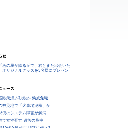
らせ
『あの星が降る丘で、君とまた出会いた
』オリジナルグッズを3名様にプレゼン
ニュース
歳国税職員が脱税か 懲戒免職
の被災地で「火事場泥棒」か
郵便のシステム障害が解消
泊で女性死亡 遺族の胸中
で19歳女性死亡 線路に侵入?