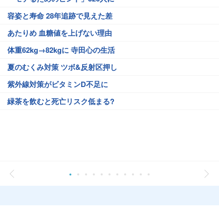
容姿と寿命 28年追跡で見えた差
あたりめ 血糖値を上げない理由
体重62kg→82kgに 寺田心の生活
夏のむくみ対策 ツボ&反射区押し
紫外線対策がビタミンD不足に
緑茶を飲むと死亡リスク低まる?