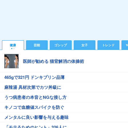
健康
芸能
ゴシップ
女子
トレンド
Y
医師が勧める 猫背解消の体操術
465gで321円 ドンキプリン品薄
麻辣湯 具材次第でカツ丼級に
うつ病患者の本音とNGな接し方
キノコで血糖値スパイクを防ぐ
メンタルに良い影響を与える趣味
「モテるためのヒント」326人に