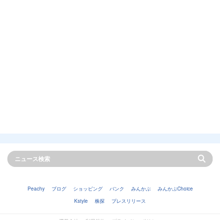
Peachy
ブログ
ショッピング
バンク
みんかぶ
みんかぶChoice
Kstyle
株探
プレスリリース