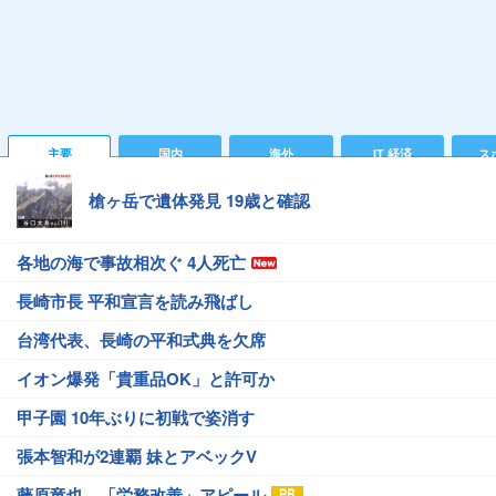
主要
国内
海外
IT 経済
ス
槍ヶ岳で遺体発見 19歳と確認
各地の海で事故相次ぐ 4人死亡
長崎市長 平和宣言を読み飛ばし
台湾代表、長崎の平和式典を欠席
イオン爆発「貴重品OK」と許可か
甲子園 10年ぶりに初戦で姿消す
張本智和が2連覇 妹とアベックV
藤原竜也、「労務改善」アピール