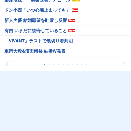
ドン小西「いつ心臓止まっても」
新人声優 結婚願望を吐露し反響
有吉 いまだに後悔していること
「VIVANT」ラストで裏切り者判明
重岡大毅&濱田崇裕 結婚W発表