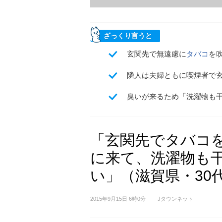
ざっくり言うと
玄関先で無遠慮に
タバコ
を
隣人は夫婦ともに喫煙者で玄
臭いが来るため「洗濯物も
「玄関先でタバコを
に来て、洗濯物も
い」（滋賀県・30
2015年9月15日 6時0分
Jタウンネット