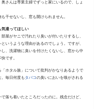
、奥さんは専業主婦でずっと家にいるので、しょ
。
物も干せないし、窓も開けられません。
も気遣ってほしい
、部屋がヤニで汚れたり臭いが付いたりするし、
―というような理由があるのでしょう。ですが、
いし、洗濯物に臭いを付けたくないし、窓から中
不快です。
る「ホタル族」について批判がかなりあるようで
な。毎日何度も
タバコ
の臭いにおいを嗅がされる
かで落ち着いたところだったのに。残念だけど、