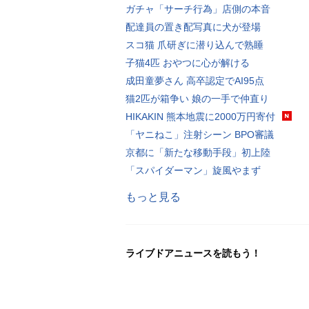
ガチャ「サーチ行為」店側の本音
配達員の置き配写真に犬が登場
スコ猫 爪研ぎに潜り込んで熟睡
子猫4匹 おやつに心が解ける
成田童夢さん 高卒認定でAI95点
猫2匹が箱争い 娘の一手で仲直り
HIKAKIN 熊本地震に2000万円寄付
「ヤニねこ」注射シーン BPO審議
京都に「新たな移動手段」初上陸
「スパイダーマン」旋風やまず
もっと見る
ライブドアニュースを読もう！