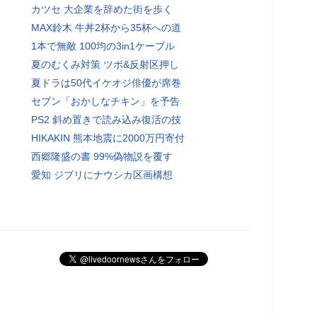
カツセ 大企業を辞めた街を歩く
MAX鈴木 牛丼2杯から35杯への道
1本で無敵 100均の3in1ケーブル
夏のむくみ対策 ツボ&反射区押し
夏ドラは50代イケオジ俳優が席巻
セブン「おかしなチキン」を予告
PS2 斜め置きで読み込み復活の技
HIKAKIN 熊本地震に2000万円寄付
西郷隆盛の書 99%偽物説を覆す
愛知 ジブリにナウシカ区画構想