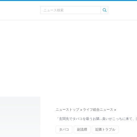
ニューストップ
ライフ総合ニュース
>
>
「玄関先でタバコを吸うお隣...臭いがこっちに来て
タバコ
副流煙
近隣トラブル