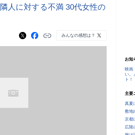
隣人に対する不満 30代女性の
みんなの感想は？
お知
映画
い。
ト！
主要
真夏
敷地
京都
広陵
服は