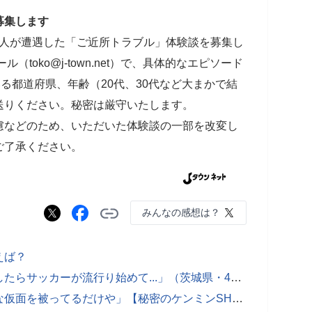
募集します
の人が遭遇した「ご近所トラブル」体験談を募集し
toko@j-town.net）で、具体的なエピソード
いる都道府県、年齢（20代、30代など大まかで結
送りください。秘密は厳守いたします。
慮などのため、いただいた体験談の一部を改変し
ご了承ください。
みんなの感想は？
えば？
「野球が禁止されたうちの町内。そしたらサッカーが流行り始めて...」（茨城県・40代女性）
大阪人「そんなん、京都人はお上品な仮面を被ってるだけや」【秘密のケンミンSHOW／東京の視点×大阪の目線】