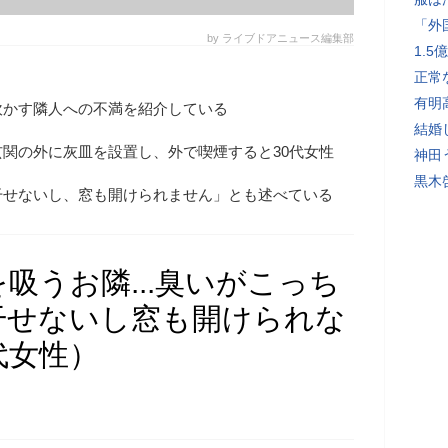
「外
by ライブドアニュース編集部
1.
正常
有明
吹かす隣人への不満を紹介している
結婚
関の外に灰皿を設置し、外で喫煙すると30代女性
神田
黒木
干せないし、窓も開けられません」とも述べている
吸うお隣...臭いがこっち
干せないし窓も開けられな
代女性）