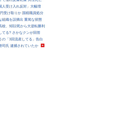
国人受け入れ反対」大幅増
5億円受け取りか 国税職員処分
な組織を誤摘出 重篤な状態
高校、9回2死から大逆転勝利
してる? さかなクンが回答
うの「3回流産してる」告白
啓司氏 逮捕されていたか