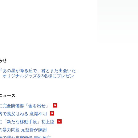
らせ
『あの星が降る丘で、君とまた出会いた
』オリジナルグッズを3名様にプレゼン
ニュース
に完全防備姿「金を出せ」
内で義父はねる 意識不明
に「新たな移動手段」初上陸
の暴力問題 元監督が陳謝
汗で濡れ皮膚乾燥 男性死亡