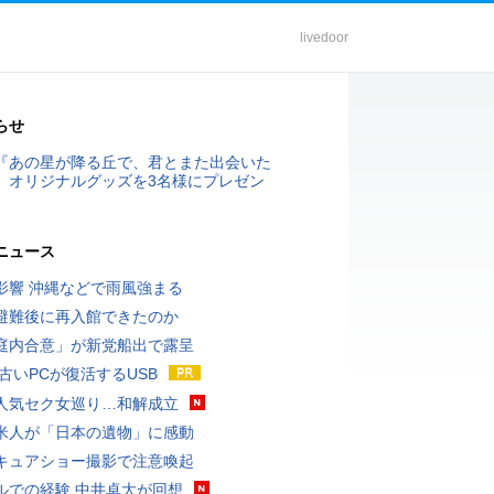
livedoor
らせ
『あの星が降る丘で、君とまた出会いた
』オリジナルグッズを3名様にプレゼン
ニュース
影響 沖縄などで雨風強まる
避難後に再入館できたのか
庭内合意」が新党船出で露呈
 古いPCが復活するUSB
人気セク女巡り…和解成立
米人が「日本の遺物」に感動
キュアショー撮影で注意喚起
ルでの経験 中井卓大が回想