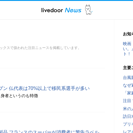
お知
映画
ックスで扱われた注目ニュースを掲載しています。
い。
ト！
主要
台風
なぜ
ブン 仏代表は70%以上で移民系選手が多い
「家
出身者というのも特徴
注目
米の
訪日
プリ
レア
製品 フランスのスーパーが消費者に警告ラベル