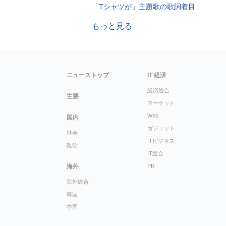
「Tシャツが」主題歌の歌詞着目
もっと見る
ニューストップ
IT 経済
経済総合
主要
マーケット
Web
国内
ガジェット
社会
ITビジネス
政治
IT総合
海外
PR
海外総合
韓国
中国