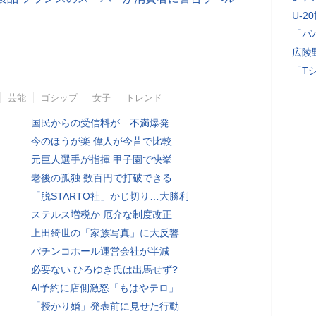
U-2
「パ
広陵
「T
芸能
ゴシップ
女子
トレンド
国民からの受信料が…不満爆発
今のほうが楽 偉人が今昔で比較
元巨人選手が指揮 甲子園で快挙
老後の孤独 数百円で打破できる
「脱STARTO社」かじ切り…大勝利
ステルス増税か 厄介な制度改正
上田綺世の「家族写真」に大反響
パチンコホール運営会社が半減
必要ない ひろゆき氏は出馬せず?
AI予約に店側激怒「もはやテロ」
「授かり婚」発表前に見せた行動