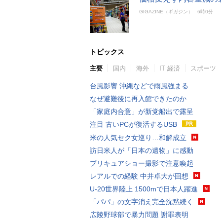
GIGAZINE（ギガジン）
6時0分
トピックス
主要
国内
海外
IT 経済
スポーツ
台風影響 沖縄などで雨風強まる
なぜ避難後に再入館できたのか
「家庭内合意」が新党船出で露呈
注目 古いPCが復活するUSB
米の人気セク女巡り…和解成立
訪日米人が「日本の遺物」に感動
プリキュアショー撮影で注意喚起
レアルでの経験 中井卓大が回想
U-20世界陸上 1500mで日本人躍進
「パパ」の文字消え完全沈黙続く
広陵野球部で暴力問題 謝罪表明