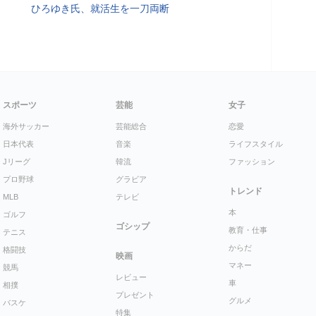
ひろゆき氏、就活生を一刀両断
スポーツ
芸能
女子
海外サッカー
芸能総合
恋愛
日本代表
音楽
ライフスタイル
Jリーグ
韓流
ファッション
プロ野球
グラビア
トレンド
MLB
テレビ
本
ゴルフ
ゴシップ
教育・仕事
テニス
からだ
格闘技
映画
マネー
競馬
レビュー
車
相撲
プレゼント
グルメ
バスケ
特集