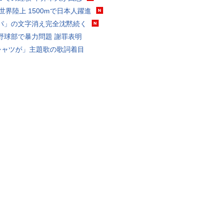
0世界陸上 1500mで日本人躍進
パ」の文字消え完全沈黙続く
野球部で暴力問題 謝罪表明
シャツが」主題歌の歌詞着目