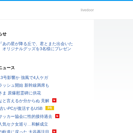
livedoor
らせ
『あの星が降る丘で、君とまた出会いた
』オリジナルグッズを3名様にプレゼン
ニュース
13号影響か 強風で4人ケガ
ラッシュ開始 新幹線満席も
さま 原爆慰霊碑に供花
なと言えるか分からぬ 見解
 古いPCが復活するUSB
サッカー協会に性的接待過去
人気セク女巡り…和解成立
の軌道に戻った 大谷再注目