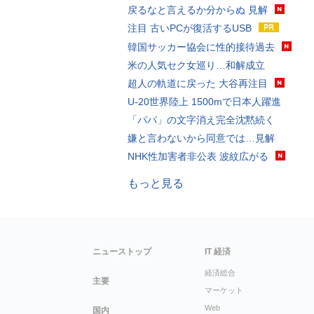
戻るなと言えるか分からぬ 見解
注目 古いPCが復活するUSB
韓国サッカー協会に性的接待過去
米の人気セク女巡り…和解成立
超人の軌道に戻った 大谷再注目
U-20世界陸上 1500mで日本人躍進
「パパ」の文字消え完全沈黙続く
嫌と言わないから同意では…見解
NHK性加害者非公表 波紋広がる
もっと見る
ニューストップ
IT 経済
経済総合
主要
マーケット
Web
国内