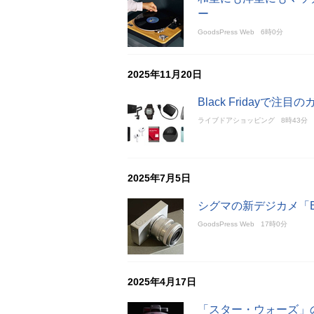
ー
GoodsPress Web
6時0分
2025年11月20日
Black Fridayで注
ライブドアショッピング
8時43分
2025年7月5日
シグマの新デジカメ「
GoodsPress Web
17時0分
2025年4月17日
「スター・ウォーズ」