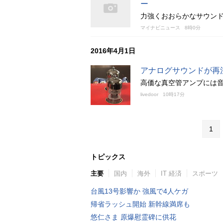
ー
力強くおおらかなサウンドを
マイナビニュース
8時0分
2016年4月1日
アナログサウンドが再
高価な真空管アンプには音
livedoor
10時17分
1
トピックス
主要
国内
海外
IT 経済
スポーツ
台風13号影響か 強風で4人ケガ
帰省ラッシュ開始 新幹線満席も
悠仁さま 原爆慰霊碑に供花