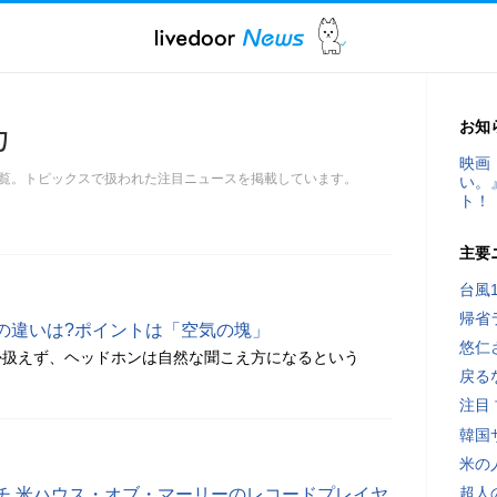
お知
カ
映画
覧。トピックスで扱われた注目ニュースを掲載しています。
い。
ト！
主要
台風
帰省
の違いは?ポイントは「空気の塊」
悠仁
か扱えず、ヘッドホンは自然な聞こえ方になるという
戻る
注目
韓国
米の
超人
チ 米ハウス・オブ・マーリーのレコードプレイヤ