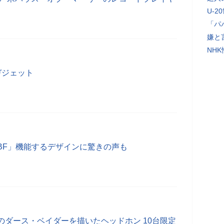
U-2
「パ
嫌と
NH
目のガジェット
BF」機能するデザインに驚きの声も
のダース・ベイダーを描いたヘッドホン 10台限定