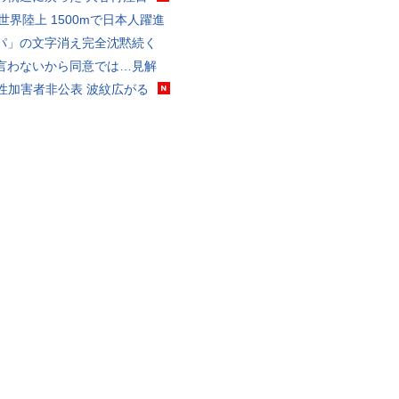
0世界陸上 1500mで日本人躍進
パ」の文字消え完全沈黙続く
言わないから同意では…見解
K性加害者非公表 波紋広がる