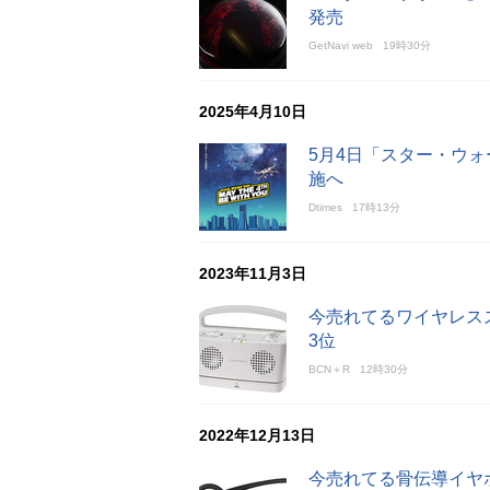
発売
GetNavi web
19時30分
2025年4月10日
5月4日「スター・ウ
施へ
Dtimes
17時13分
2023年11月3日
今売れてるワイヤレス
3位
BCN＋R
12時30分
2022年12月13日
今売れてる骨伝導イヤホン