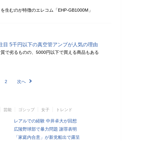
生むのが特徴のエレコム「EHP-GB1000M」
注目 5千円以下の真空管アンプが人気の理由
質で劣るものの、5000円以下で買える商品もある
2
次へ
芸能
ゴシップ
女子
トレンド
レアルでの経験 中井卓大が回想
広陵野球部で暴力問題 謝罪表明
「家庭内合意」が新党船出で露呈