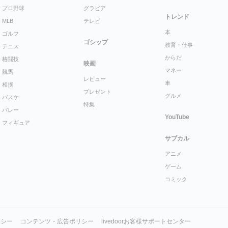
プロ野球
グラビア
トレンド
MLB
テレビ
本
ゴルフ
ゴシップ
教育・仕事
テニス
からだ
格闘技
映画
マネー
競馬
レビュー
車
相撲
プレゼント
グルメ
バスケ
特集
バレー
YouTube
フィギュア
サブカル
アニメ
ゲーム
コミック
リシー
コンテンツ・広告ポリシー
livedoorお客様サポートセンター