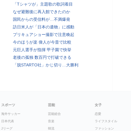
「Tシャツが」主題歌の歌詞着目
なぜ避難後に再入館できたのか
国民からの受信料が…不満爆発
訪日米人が「日本の遺物」に感動
プリキュアショー撮影で注意喚起
今のほうが楽 偉人が今昔で比較
元巨人選手が指揮 甲子園で快挙
老後の孤独 数百円で打破できる
「脱STARTO社」かじ切り…大勝利
スポーツ
芸能
女子
海外サッカー
芸能総合
恋愛
日本代表
音楽
ライフスタイル
Jリーグ
韓流
ファッション