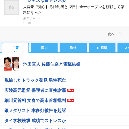
ージャスな白ドレス姿
大富豪で知られる婚約者と12日に全米オープンを観戦して話
題になった
東スポWEB
12:48
次ヘ
主要
国内
海外
IT 経済
ス
池田直人 佐藤佳奈と電撃結婚
脱輪したトラック発見 男性死亡
広陵高元監督 保護者に直接謝罪
細川元首相 文春で高市首相批判
銀メダリスト 本多灯被告を起訴
タイ学校銃撃 成績でストレスか