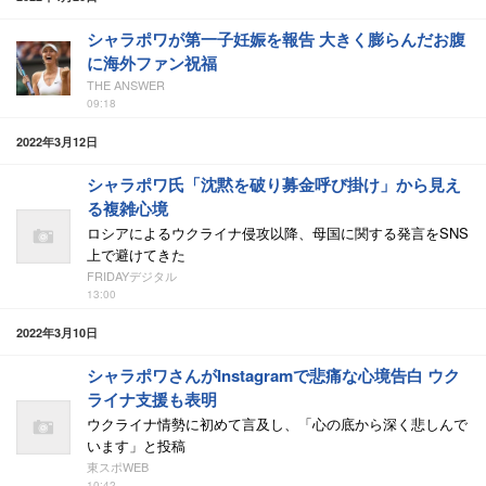
シャラポワが第一子妊娠を報告 大きく膨らんだお腹
に海外ファン祝福
THE ANSWER
09:18
2022年3月12日
シャラポワ氏「沈黙を破り募金呼び掛け」から見え
る複雑心境
ロシアによるウクライナ侵攻以降、母国に関する発言をSNS
上で避けてきた
FRIDAYデジタル
13:00
2022年3月10日
シャラポワさんがInstagramで悲痛な心境告白 ウク
ライナ支援も表明
ウクライナ情勢に初めて言及し、「心の底から深く悲しんで
います」と投稿
東スポWEB
10:42