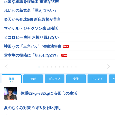
正常な組織を誤摘出 重篤な状態
れいわの新党名「覚えづらい」
楽天から死球5個 新庄監督が苦言
マイケル・ジャクソン来日秘話
ヒコロヒー 割引お握り買わない
神田うの「三角ハゲ」治療法告白
堂本剛の投稿に「匂わせなの?」
健康
芸能
ゴシップ
女子
トレンド
Y
体重62kg→82kgに 寺田心の生活
夏のむくみ対策 ツボ&反射区押し