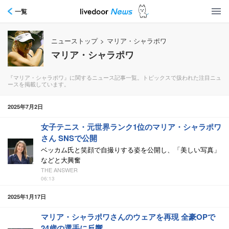
一覧
ニューストップ
>
マリア・シャラポワ
マリア・シャラポワ
『マリア・シャラポワ』に関するニュース記事一覧。トピックスで扱われた注目ニュ
ースを掲載しています。
2025年7月2日
女子テニス・元世界ランク1位のマリア・シャラポワ
さん SNSで公開
ベッカム氏と笑顔で自撮りする姿を公開し、「美しい写真」
などと大興奮
THE ANSWER
06:13
2025年1月17日
マリア・シャラポワさんのウェアを再現 全豪OPで
24歳の選手に反響