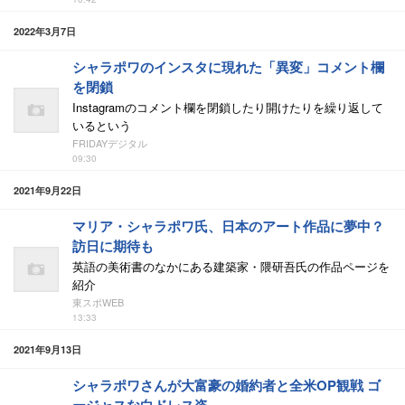
2022年3月7日
シャラポワのインスタに現れた「異変」コメント欄
を閉鎖
Instagramのコメント欄を閉鎖したり開けたりを繰り返して
いるという
FRIDAYデジタル
09:30
2021年9月22日
マリア・シャラポワ氏、日本のアート作品に夢中？
訪日に期待も
英語の美術書のなかにある建築家・隈研吾氏の作品ページを
紹介
東スポWEB
13:33
2021年9月13日
シャラポワさんが大富豪の婚約者と全米OP観戦 ゴ