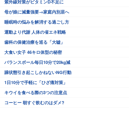
紫外線対策がビタミンD不足に
母が娘に減量強要→家庭内別居へ
睡眠時の悩みを解消する過ごし方
運動より代謝 人体の省エネ戦略
歯科の保健治療を巡る「大嘘」
大食い女子 46キロ体型の秘密
バランスボール毎日10分で20kg減
躁状態引き起こしかねないNG行動
1日10分で手軽に「ひざ痛対策」
キウイを食べる際の3つの注意点
コーヒー 朝すぐ飲むのはダメ?