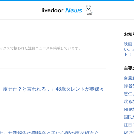
お知
映画
ックスで扱われた注目ニュースを掲載しています。
い。
ト！
主要
台風
帰省
、痩せた？と言われる…」48歳タレントが赤裸々
悠仁
戻る
NH
国民
注目
駅で
す」サ活報告の藤崎奈々子に心配の声が相次ぐ