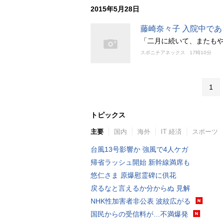
2015年5月28日
藤崎奈々子 入院中で
「二月に続いて、またも
スポニチアネックス
17時10分
1
トピックス
主要
国内
海外
IT 経済
スポーツ
台風13号影響か 強風で4人ケガ
帰省ラッシュ開始 新幹線満席も
悠仁さま 原爆慰霊碑に供花
戻るなと言えるか分からぬ 見解
NHK性加害者非公表 波紋広がる
国民からの受信料が…不満爆発