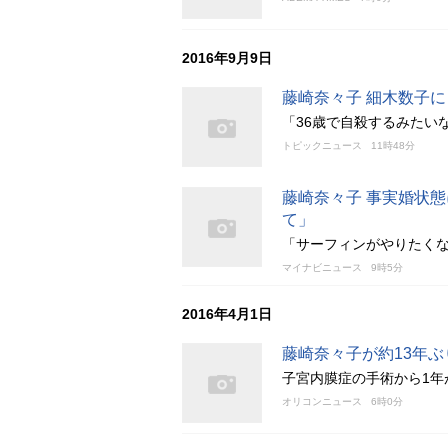
2016年9月9日
藤崎奈々子 細木数子
「36歳で自殺するみたい
トピックニュース
11時48分
藤崎奈々子 事実婚状
て」
「サーフィンがやりたく
マイナビニュース
9時5分
2016年4月1日
藤崎奈々子が約13年
子宮内膜症の手術から1年
オリコンニュース
6時0分