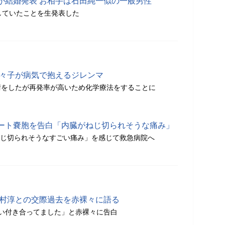
が結婚発表 お相手は石田純一似の一般男性
していたことを生発表した
菜々子が病気で抱えるジレンマ
術をしたが再発率が高いため化学療法をすることに
ート嚢胞を告白「内臓がねじ切られそうな痛み」
がねじ切られそうなすごい痛み」を感じて救急病院へ
田村淳との交際過去を赤裸々に語る
い付き合ってました」と赤裸々に告白