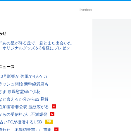
livedoor
らせ
『あの星が降る丘で、君とまた出会いた
』オリジナルグッズを3名様にプレゼン
ニュース
13号影響か 強風で4人ケガ
ラッシュ開始 新幹線満席も
さま 原爆慰霊碑に供花
なと言えるか分からぬ 見解
K性加害者非公表 波紋広がる
からの受信料が…不満爆発
 古いPCが復活するUSB
流れた「不適切音声」に声明