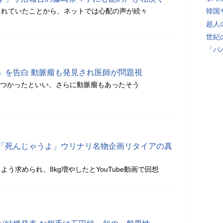
されていたことから、ネットでは心配の声が続々
韓国
超人
世紀
「パ
」を告白 動脈瘤も発見され医師が問題視
見つかったといい、さらに動脈瘤もあったそう
「死んじゃうよ」ウリナリ名物企画リタイアの真
う求められ、8kg増やしたとYouTube動画で回想