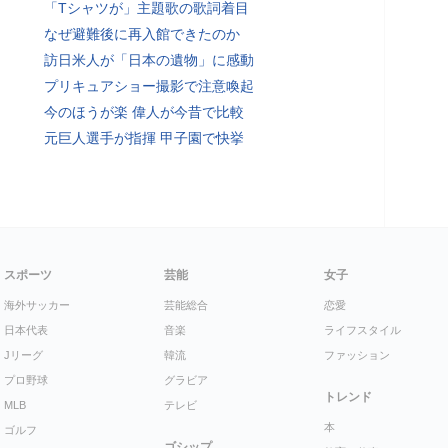
「Tシャツが」主題歌の歌詞着目
なぜ避難後に再入館できたのか
訪日米人が「日本の遺物」に感動
プリキュアショー撮影で注意喚起
今のほうが楽 偉人が今昔で比較
元巨人選手が指揮 甲子園で快挙
スポーツ
芸能
女子
海外サッカー
芸能総合
恋愛
日本代表
音楽
ライフスタイル
Jリーグ
韓流
ファッション
プロ野球
グラビア
トレンド
MLB
テレビ
本
ゴルフ
ゴシップ