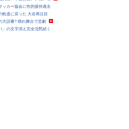
サッカー協会に性的接待過去
の軌道に戻った 大谷再注目
の大誤審? 晴れ舞台で悲劇
パ」の文字消え完全沈黙続く