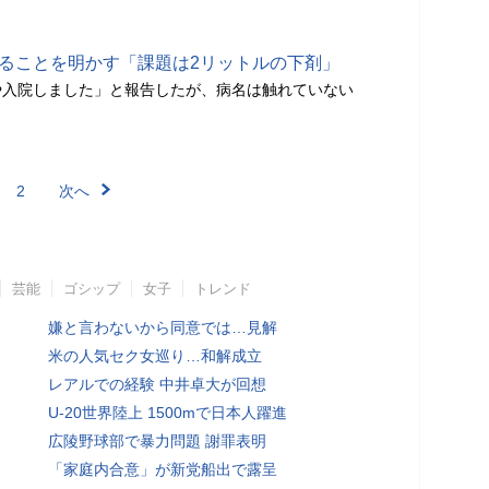
あることを明かす「課題は2リットルの下剤」
や入院しました」と報告したが、病名は触れていない
2
次へ
芸能
ゴシップ
女子
トレンド
嫌と言わないから同意では…見解
米の人気セク女巡り…和解成立
レアルでの経験 中井卓大が回想
U-20世界陸上 1500mで日本人躍進
広陵野球部で暴力問題 謝罪表明
「家庭内合意」が新党船出で露呈