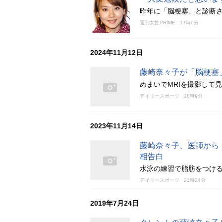
昨年に「脳梗塞」と診断
週刊女性PRIME
17時0分
2024年11月12日
藤崎奈々子が「脳梗塞
めまいでMRIを撮影して
デイリースポーツ
18時9分
2023年11月14日
藤崎奈々子、医師から
相告白
水泳の練習で脂肪をつけるよ
デイリースポーツ
21時24分
2019年7月24日