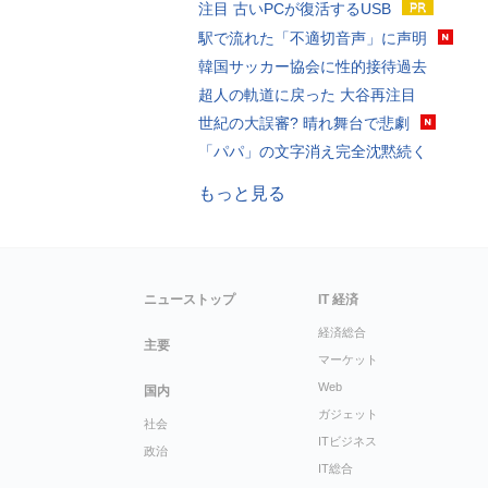
注目 古いPCが復活するUSB
駅で流れた「不適切音声」に声明
韓国サッカー協会に性的接待過去
超人の軌道に戻った 大谷再注目
世紀の大誤審? 晴れ舞台で悲劇
「パパ」の文字消え完全沈黙続く
もっと見る
ニューストップ
IT 経済
経済総合
主要
マーケット
Web
国内
ガジェット
社会
ITビジネス
政治
IT総合