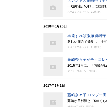
タレントの藤崎奈々子
一般男性と5月1日に結婚
スポニチアネックス
21時44分
2018年5月25日
再発すれば激痛 藤崎
激しい痛みで発覚し、手
スポニチアネックス
21時21分
藤崎奈々子がチョコレ
2015年2月に、「内臓
デイリースポーツ
20時4分
2017年9月1日
藤崎奈々子 ロンブー
藤崎が田村淳と「5年くら
ABEMA TIMES
7時0分