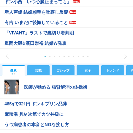
ドン小西「いつ心臓止まっても」
新人声優 結婚願望を吐露し反響
有吉 いまだに後悔していること
「VIVANT」ラストで裏切り者判明
重岡大毅&濱田崇裕 結婚W発表
健康
芸能
ゴシップ
女子
トレンド
Y
医師が勧める 猫背解消の体操術
465gで321円 ドンキプリン品薄
麻辣湯 具材次第でカツ丼級に
うつ病患者の本音とNGな接し方