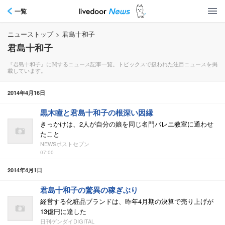
一覧
ニューストップ
>
君島十和子
君島十和子
『君島十和子』に関するニュース記事一覧。トピックスで扱われた注目ニュースを掲
載しています。
2014年4月16日
黒木瞳と君島十和子の根深い因縁
きっかけは、2人が自分の娘を同じ名門バレエ教室に通わせ
たこと
NEWSポストセブン
07:00
2014年4月1日
君島十和子の驚異の稼ぎぶり
経営する化粧品ブランドは、昨年4月期の決算で売り上げが
13億円に達した
日刊ゲンダイDIGITAL