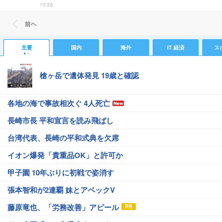
10:26
前ヘ
主要
国内
海外
IT 経済
ス
槍ヶ岳で遺体発見 19歳と確認
各地の海で事故相次ぐ 4人死亡
長崎市長 平和宣言を読み飛ばし
台湾代表、長崎の平和式典を欠席
イオン爆発「貴重品OK」と許可か
甲子園 10年ぶりに初戦で姿消す
張本智和が2連覇 妹とアベックV
藤原竜也、「労務改善」アピール