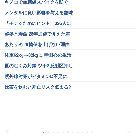
キノコで血糖値スパイクを防ぐ
メンタルに良い影響を与える趣味
「モテるためのヒント」326人に
容姿と寿命 28年追跡で見えた差
あたりめ 血糖値を上げない理由
体重62kg→82kgに 寺田心の生活
夏のむくみ対策 ツボ&反射区押し
紫外線対策がビタミンD不足に
緑茶を飲むと死亡リスク低まる?