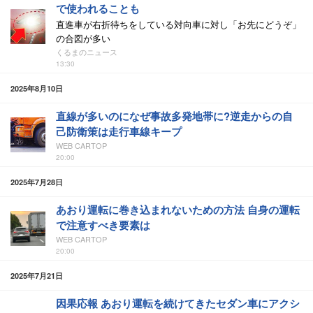
で使われることも
直進車が右折待ちをしている対向車に対し「お先にどうぞ」
の合図が多い
くるまのニュース
13:30
2025年8月10日
直線が多いのになぜ事故多発地帯に?逆走からの自
己防衛策は走行車線キープ
WEB CARTOP
20:00
2025年7月28日
あおり運転に巻き込まれないための方法 自身の運転
で注意すべき要素は
WEB CARTOP
20:00
2025年7月21日
因果応報 あおり運転を続けてきたセダン車にアクシ