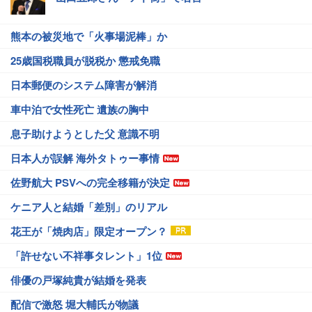
熊本の被災地で「火事場泥棒」か
25歳国税職員が脱税か 懲戒免職
日本郵便のシステム障害が解消
車中泊で女性死亡 遺族の胸中
息子助けようとした父 意識不明
日本人が誤解 海外タトゥー事情
佐野航大 PSVへの完全移籍が決定
ケニア人と結婚「差別」のリアル
花王が「焼肉店」限定オープン？
「許せない不祥事タレント」1位
俳優の戸塚純貴が結婚を発表
配信で激怒 堀大輔氏が物議