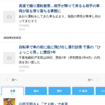
高速で煽り運転被害…相手が降りて来るも相手の車
両が坂を滑り落ちる事態に
あおり運転をしてきた車も止まり、強面の男性が降車し向か
ってきたそう
日刊SPA!
08:52
2025年6月26日
自転車で車の前に急に飛び出し通行妨害 千葉の「ひ
ょっこり男」に懲役1年
千葉地裁松戸支部は26日、懲役1年（求刑懲役1年4月）の判
決を言い渡した
共同通信
16:01
前ヘ
次ヘ
主要
国内
海外
IT 経済
ス
山田五郎さん「アド街」で名言