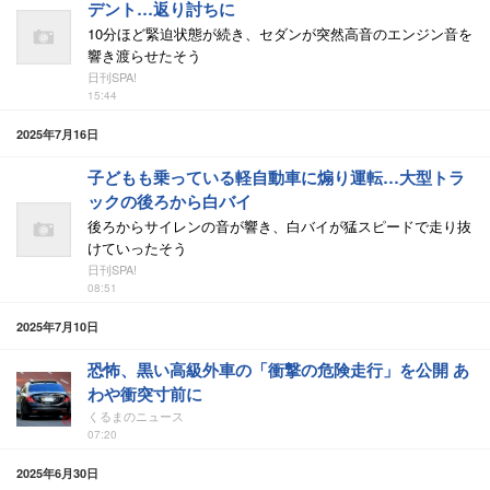
デント…返り討ちに
10分ほど緊迫状態が続き、セダンが突然高音のエンジン音を
響き渡らせたそう
日刊SPA!
15:44
2025年7月16日
子どもも乗っている軽自動車に煽り運転…大型トラ
ックの後ろから白バイ
後ろからサイレンの音が響き、白バイが猛スピードで走り抜
けていったそう
日刊SPA!
08:51
2025年7月10日
恐怖、黒い高級外車の「衝撃の危険走行」を公開 あ
わや衝突寸前に
くるまのニュース
07:20
2025年6月30日