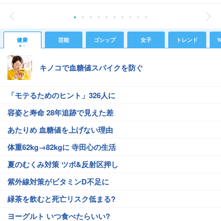
健康
芸能
ゴシップ
女子
トレンド
Y
キノコで血糖値スパイクを防ぐ
「モテるためのヒント」326人に
容姿と寿命 28年追跡で見えた差
あたりめ 血糖値を上げない理由
体重62kg→82kgに 寺田心の生活
夏のむくみ対策 ツボ&反射区押し
紫外線対策がビタミンD不足に
緑茶を飲むと死亡リスク低まる?
ヨーグルト いつ食べたらいい?