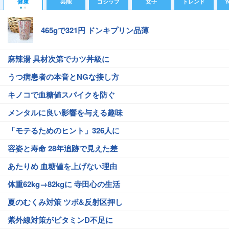
健康
芸能
ゴシップ
女子
トレンド
Y
465gで321円 ドンキプリン品薄
麻辣湯 具材次第でカツ丼級に
うつ病患者の本音とNGな接し方
キノコで血糖値スパイクを防ぐ
メンタルに良い影響を与える趣味
「モテるためのヒント」326人に
容姿と寿命 28年追跡で見えた差
あたりめ 血糖値を上げない理由
体重62kg→82kgに 寺田心の生活
夏のむくみ対策 ツボ&反射区押し
紫外線対策がビタミンD不足に