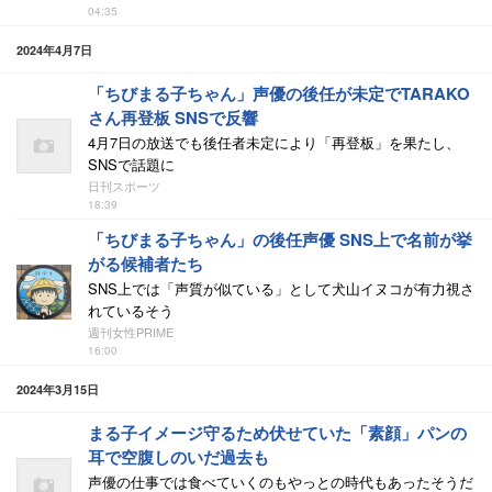
04:35
2024年4月7日
「ちびまる子ちゃん」声優の後任が未定でTARAKO
さん再登板 SNSで反響
4月7日の放送でも後任者未定により「再登板」を果たし、
SNSで話題に
日刊スポーツ
18:39
「ちびまる子ちゃん」の後任声優 SNS上で名前が挙
がる候補者たち
SNS上では「声質が似ている」として犬山イヌコが有力視さ
れているそう
週刊女性PRIME
16:00
2024年3月15日
まる子イメージ守るため伏せていた「素顔」パンの
耳で空腹しのいだ過去も
声優の仕事では食べていくのもやっとの時代もあったそうだ