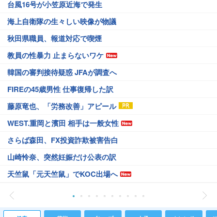
台風16号が小笠原近海で発生
海上自衛隊の生々しい映像が物議
秋田県職員、報道対応で喫煙
教員の性暴力 止まらないワケ
韓国の審判接待疑惑 JFAが調査へ
FIREの45歳男性 仕事復帰した訳
藤原竜也、「労務改善」アピール
WEST.重岡と濱田 相手は一般女性
さらば森田、FX投資詐欺被害告白
山崎怜奈、突然妊娠だけ公表の訳
天竺鼠「元天竺鼠」でKOC出場へ