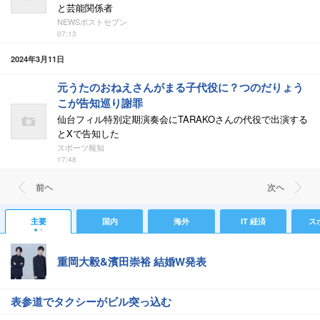
と芸能関係者
NEWSポストセブン
07:13
2024年3月11日
元うたのおねえさんがまる子代役に？つのだりょう
こが告知巡り謝罪
仙台フィル特別定期演奏会にTARAKOさんの代役で出演する
とXで告知した
スポーツ報知
17:48
前ヘ
次ヘ
主要
国内
海外
IT 経済
ス
重岡大毅&濱田崇裕 結婚W発表
表参道でタクシーがビル突っ込む