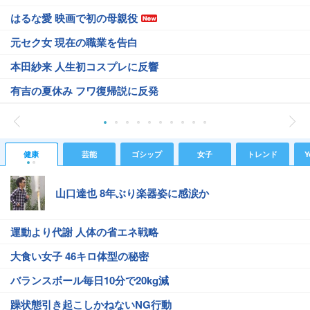
はるな愛 映画で初の母親役
元セク女 現在の職業を告白
本田紗来 人生初コスプレに反響
有吉の夏休み フワ復帰説に反発
健康
芸能
ゴシップ
女子
トレンド
Y
山口達也 8年ぶり楽器姿に感涙か
運動より代謝 人体の省エネ戦略
大食い女子 46キロ体型の秘密
バランスボール毎日10分で20kg減
躁状態引き起こしかねないNG行動