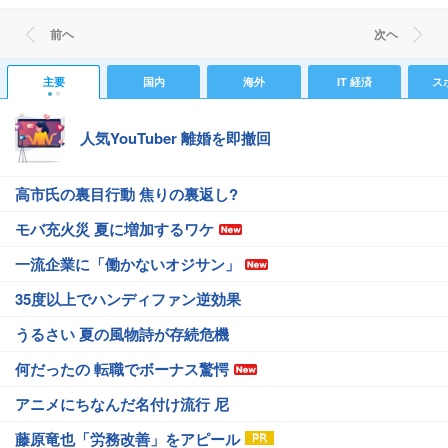
前ヘ
次ヘ
主要
国内
海外
IT 経済
ス
人気YouTuber 離婚を即撤回
高市氏の裏目行動 焦りの裏返し?
モバ充火災 夏に増加するワケ
一流企業に「働かないオジサン」
35度以上でハンディファン逆効果
うるさい 夏の風物詩が存続危機
何だったの 転職でボーナス驚愕
アニメにちなんだ名付け流行 尼
藤原竜也「労務改善」をアピール