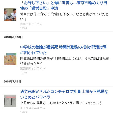
「お許し下さい」と母に遺書も…東京五輪めぐり男
性の「過労自殺」申請
遺書には母に宛てて「お許し下さい」などと書かれていたと
いう
弁護士ドットコム
17:44
2018年7月18日
中学校の教諭が過労死 時間外勤務の7割が部活指導
に割かれていた
同教諭は時間外勤務が118時間以上に及び、うち7割は部活動
指導だったそう
読売新聞オンライン
10:16
2018年7月6日
過労死認定されたゴンチャロフ社員 上司から執拗な
いじめとパワハラ
上司からの執拗ないじめやパワハラに遭っていたという
キャリコネニュース
18:06