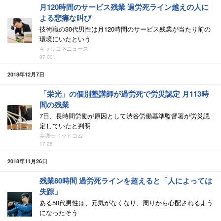
月120時間のサービス残業 過労死ライン越えの人に
よる悲痛な叫び
技術職の30代男性は月120時間のサービス残業が当たり前の
環境にいたという
キャリコネニュース
07:00
2018年12月7日
「栄光」の個別塾講師が過労死で労災認定 月113時
間の残業
7日、長時間労働が原因として渋谷労働基準監督署が労災認
定していたと判明
弁護士ドットコム
17:28
2018年11月26日
残業80時間 過労死ラインを超えると「人によっては
失踪」
ある50代男性は、元気がなくなり、周りから心配されるよう
になったそう