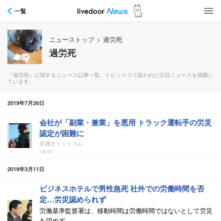
一覧
ニューストップ
>
過労死
過労死
『過労死』に関するニュース記事一覧。トピックスで扱われた注目ニュースを掲載し
ています。
2019年7月26日
会社が「副業・兼業」を悪用 トラック運転手の労災
認定が困難に
弁護士ドットコム
18:00
2019年3月11日
ビジネスホテルで男性急死 社外での労働時間を否
定…労災認められず
労働基準監督署は、移動時間は労働時間ではないとして労災
を認めず