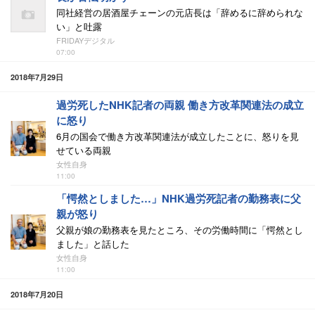
同社経営の居酒屋チェーンの元店長は「辞めるに辞められな
い」と吐露
FRIDAYデジタル
07:00
2018年7月29日
過労死したNHK記者の両親 働き方改革関連法の成立
に怒り
6月の国会で働き方改革関連法が成立したことに、怒りを見
せている両親
女性自身
11:00
「愕然としました…」NHK過労死記者の勤務表に父
親が怒り
父親が娘の勤務表を見たところ、その労働時間に「愕然とし
ました」と話した
女性自身
11:00
2018年7月20日