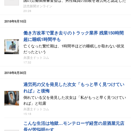
国の労働保険審査会は、男性職員の自殺を過労死と認定した
読売新聞オンライン
20:28
2018年9月10日
働き方改革で置き去りのトラック業界 残業150時間
超に睡眠1時間半も
亡くなった繁忙期は、1時間半ほどの睡眠しか取れない状況
だったという
弁護士ドットコム
17:32
2018年8月30日
過労死の父を発見した次女「もっと早く見つけてい
れば」と後悔
倒れている父を発見した次女は「私がもっと早く見つけてい
れば」と吐露
弁護士ドットコム
15:18
こんな生活は地獄…モンテローザ経営の居酒屋元店
長が苦悩明かす