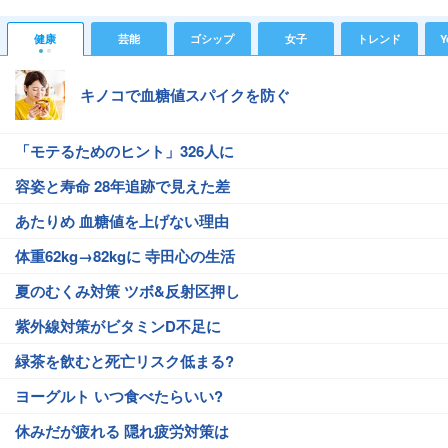
健康
芸能
ゴシップ
女子
トレンド
Y
キノコで血糖値スパイクを防ぐ
「モテるためのヒント」326人に
容姿と寿命 28年追跡で見えた差
あたりめ 血糖値を上げない理由
体重62kg→82kgに 寺田心の生活
夏のむくみ対策 ツボ&反射区押し
紫外線対策がビタミンD不足に
緑茶を飲むと死亡リスク低まる?
ヨーグルト いつ食べたらいい?
休みだが疲れる 隠れ疲労対策は