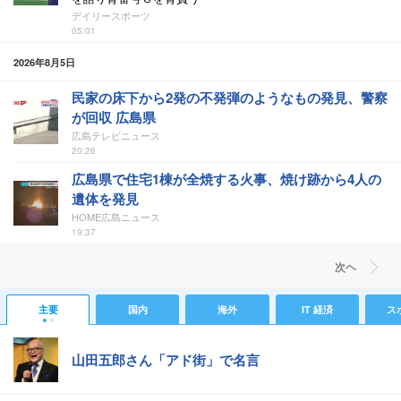
デイリースポーツ
05:01
2026年8月5日
民家の床下から2発の不発弾のようなもの発見、警察
が回収 広島県
広島テレビニュース
20:26
広島県で住宅1棟が全焼する火事、焼け跡から4人の
遺体を発見
HOME広島ニュース
19:37
次ヘ
主要
国内
海外
IT 経済
ス
山田五郎さん「アド街」で名言