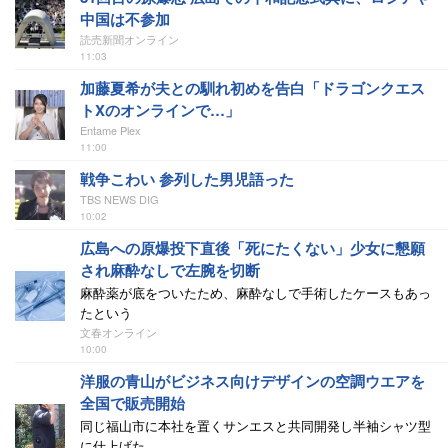
中国は不参加
読売新聞オンライン
11:03
加藤夏希が夫との馴れ初めを告白「ドラゴンクエス
トXのオンラインで…」
Entame Plex
11:00
戦争こわい 参列した男児語った
TBS NEWS DIG
10:02
広島への原爆投下直後「死にたくない」少女に懇願
され麻酔なしで左腕を切断
麻酔薬が底をついたため、麻酔なしで手術したケースもあっ
たという
文春オンライン
10:00
洋服の青山がビジネス向けデザインの空調ウエアを
全国で販売開始
同じ福山市に本社を置くサンエスと共同開発し半袖シャツ型
に仕上げた