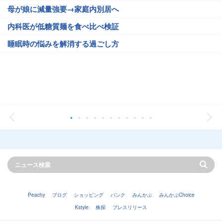
母が娘に減量強要→家庭内別居へ
内科医が低糖質麺を食べ比べ検証
睡眠時の悩みを解消する過ごし方
Peachy
ブログ
ショッピング
バンク
みんかぶ
みんかぶChoice
Kstyle
株探
プレスリリース