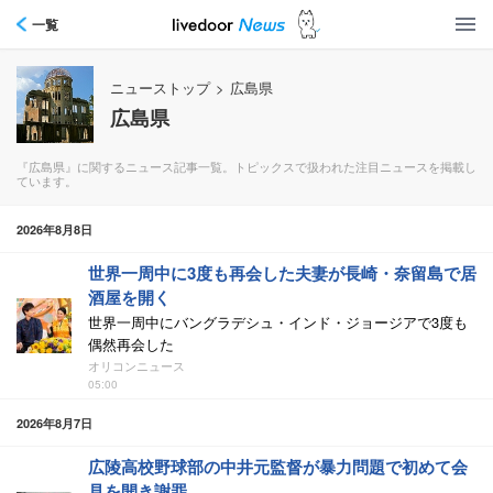
一覧
ニューストップ
>
広島県
広島県
『広島県』に関するニュース記事一覧。トピックスで扱われた注目ニュースを掲載し
ています。
2026年8月8日
世界一周中に3度も再会した夫妻が長崎・奈留島で居
酒屋を開く
世界一周中にバングラデシュ・インド・ジョージアで3度も
偶然再会した
オリコンニュース
05:00
2026年8月7日
広陵高校野球部の中井元監督が暴力問題で初めて会
見を開き謝罪