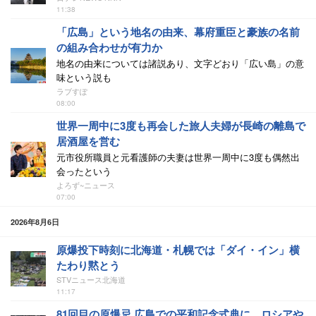
11:38
「広島」という地名の由来、幕府重臣と豪族の名前
の組み合わせが有力か
地名の由来については諸説あり、文字どおり「広い島」の意
味という説も
ラブすぽ
08:00
世界一周中に3度も再会した旅人夫婦が長崎の離島で
居酒屋を営む
元市役所職員と元看護師の夫妻は世界一周中に3度も偶然出
会ったという
よろず~ニュース
07:00
2026年8月6日
原爆投下時刻に北海道・札幌では「ダイ・イン」横
たわり黙とう
STVニュース北海道
11:17
81回目の原爆忌 広島での平和記念式典に、ロシアや