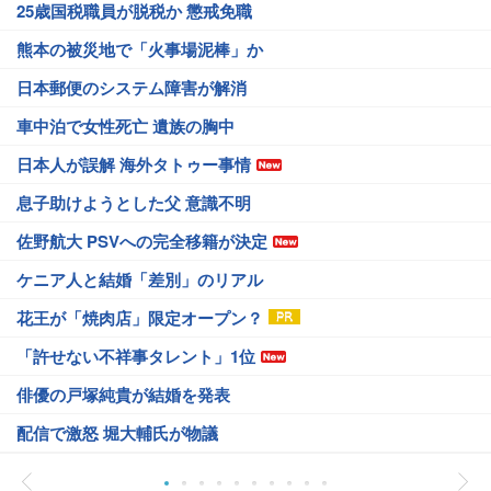
25歳国税職員が脱税か 懲戒免職
熊本の被災地で「火事場泥棒」か
日本郵便のシステム障害が解消
車中泊で女性死亡 遺族の胸中
日本人が誤解 海外タトゥー事情
息子助けようとした父 意識不明
佐野航大 PSVへの完全移籍が決定
ケニア人と結婚「差別」のリアル
花王が「焼肉店」限定オープン？
「許せない不祥事タレント」1位
俳優の戸塚純貴が結婚を発表
配信で激怒 堀大輔氏が物議