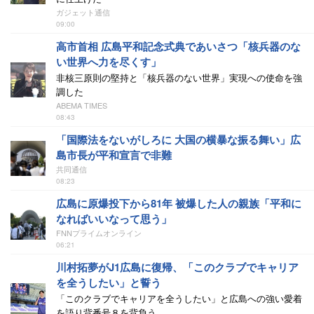
ガジェット通信
09:00
高市首相 広島平和記念式典であいさつ「核兵器のな
い世界へ力を尽くす」
非核三原則の堅持と「核兵器のない世界」実現への使命を強
調した
ABEMA TIMES
08:43
「国際法をないがしろに 大国の横暴な振る舞い」広
島市長が平和宣言で非難
共同通信
08:23
広島に原爆投下から81年 被爆した人の親族「平和に
なればいいなって思う」
FNNプライムオンライン
06:21
川村拓夢がJ1広島に復帰、「このクラブでキャリア
を全うしたい」と誓う
「このクラブでキャリアを全うしたい」と広島への強い愛着
を語り背番号８を背負う