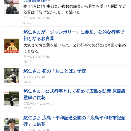
昨年1月に1年生部員が複数の部員から暴力を受けた問題で元
監督は「防げなかった」と述べた
日テレNEWS NNN
21:10
悠仁さまが「ジャンボリー」に参加、公的な行事で
初となるお言葉
大集会でお言葉を述べられ、公的行事での発言は今回が初め
てとなる
日テレNEWS NNN
19:47
悠仁さま 初の「おことば」予定
TBS NEWS DIG
18:38
悠仁さま、公式行事として初めて広島を訪問 原爆慰
霊碑に供花
広島テレビニュース
17:23
悠仁さま 広島・平和記念公園の「広島平和都市記念
碑」に供花
日テレNEWS NNN