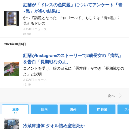
紅蘭が「ドレスの色問題」についてアンケート「青
×黒」が多い結果に
かつて話題となった「白×ゴールド」もしくは「青×黒」に
見えるドレス
J-CASTニュース
06:00
2021年10月6日
紅蘭がInstagramのストーリーで2歳長女の「病気」
を告白「長期戦なのよ」
コメントを受け、娘の目元に「霰粒腫」ができ「長期戦なの
よ」と説明
J-CASTニュース
12:19
次ヘ
主要
国内
海外
IT 経済
ス
冷蔵庫遺体 タオル詰め窒息死か