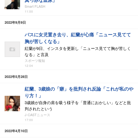
真っ赤な血尿」
Smart FLASH
11:00
2022年9月9日
バスに女児置き去り、紅蘭が心痛「ニュース見てて
胸が苦しくなる」
紅蘭が9日、インスタを更新し「ニュース見てて胸が苦しく
なる」と言及
スポーツ報知
12:04
2022年5月28日
紅蘭、3歳娘の「癖」を批判され反論「これが私のや
り方！」
3歳娘が自身の肩を吸う様子を「普通におかしい」などと批
判されたという
J-CASTニュース
17:00
2022年4月10日