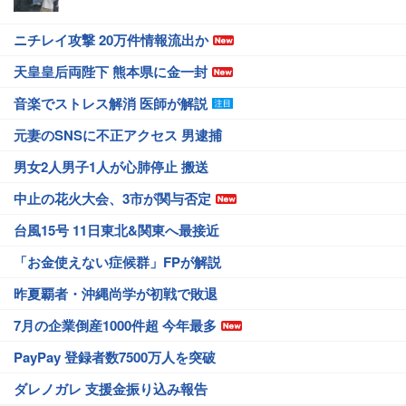
ニチレイ攻撃 20万件情報流出か
天皇皇后両陛下 熊本県に金一封
音楽でストレス解消 医師が解説
元妻のSNSに不正アクセス 男逮捕
男女2人男子1人が心肺停止 搬送
中止の花火大会、3市が関与否定
台風15号 11日東北&関東へ最接近
「お金使えない症候群」FPが解説
昨夏覇者・沖縄尚学が初戦で敗退
7月の企業倒産1000件超 今年最多
PayPay 登録者数7500万人を突破
ダレノガレ 支援金振り込み報告