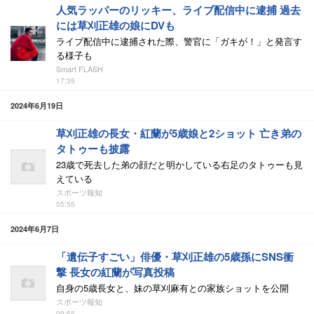
人気ラッパーのリッキー、ライブ配信中に逮捕 過去
には草刈正雄の娘にDVも
ライブ配信中に逮捕された際、警官に「ガキが！」と発言す
る様子も
Smart FLASH
17:35
2024年6月19日
草刈正雄の長女・紅蘭が5歳娘と2ショット 亡き弟の
タトゥーも披露
23歳で死去した弟の顔だと明かしている右足のタトゥーも見
えている
スポーツ報知
05:55
2024年6月7日
「遺伝子すごい」俳優・草刈正雄の5歳孫にSNS衝
撃 長女の紅蘭が写真投稿
自身の5歳長女と、妹の草刈麻有との家族ショットを公開
スポーツ報知
09:55