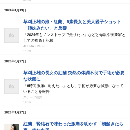
2024年1月19日
草刈正雄の娘・紅蘭、5歳長女と美人親子ショット
「姉妹みたい」と反響
「2024年もノンストップで走りたい」などと母親や実業家と
しての抱負も記載
ABEMA TIMES
14:59
2023年6月27日
草刈正雄の長女の紅蘭 突然の体調不良で手術が必要
な状態に
「8時間激痛に耐えた…」とし、手術が必要な状態になって
いることを報告
スポーツ報知
10:25
2023年1月27日
紅蘭、腎結石で味わった激痛を明かす「朝起きたら