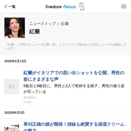
一覧
ニューストップ
>
紅蘭
紅蘭
『紅蘭』に関するニュース記事一覧。トピックスで扱われた注目ニュースを掲載して
います。
2026年5月13日
紅蘭がイタリアでの思い出ショットを公開、男性の
姿にさまざまな声
5枚目と8枚目に、男性と2人で乾杯する様子、男性の後ろ姿
が写っている
All About
13:05
2025年6月3日
草刈正雄の娘が開発！姉妹も絶賛する保湿クリーム
の魅力