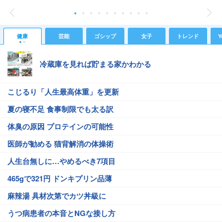
健康
芸能
ゴシップ
女子
トレンド
Y
冷蔵庫を見れば貯まる家かわかる
こじるり「人生最高体重」を更新
夏の寝不足 食事制限でも太る訳
体臭の原因 プロテインの可能性
医師が勧める 猫背解消の体操術
人生台無しに…やめるべき7項目
465gで321円 ドンキプリン品薄
麻辣湯 具材次第でカツ丼級に
うつ病患者の本音とNGな接し方