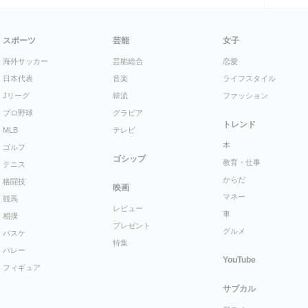
スポーツ
芸能
女子
海外サッカー
芸能総合
恋愛
日本代表
音楽
ライフスタイル
Jリーグ
韓流
ファッション
プロ野球
グラビア
トレンド
MLB
テレビ
本
ゴルフ
ゴシップ
教育・仕事
テニス
からだ
格闘技
映画
マネー
競馬
レビュー
車
相撲
プレゼント
グルメ
バスケ
特集
バレー
YouTube
フィギュア
サブカル