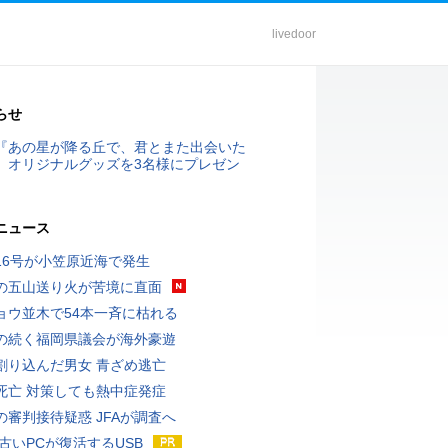
livedoor
らせ
『あの星が降る丘で、君とまた出会いた
』オリジナルグッズを3名様にプレゼン
ニュース
16号が小笠原近海で発生
の五山送り火が苦境に直面
ョウ並木で54本一斉に枯れる
の続く福岡県議会が海外豪遊
割り込んだ男女 青ざめ逃亡
死亡 対策しても熱中症発症
の審判接待疑惑 JFAが調査へ
 古いPCが復活するUSB