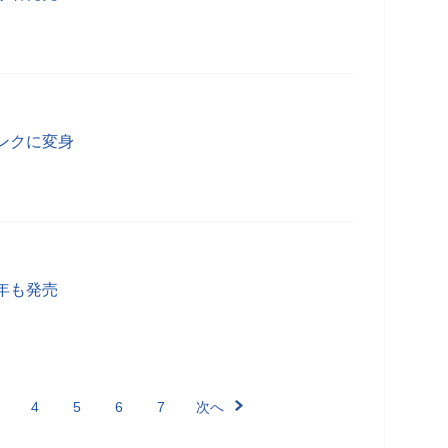
ンクに変身
年も発売
4
5
6
7
次へ