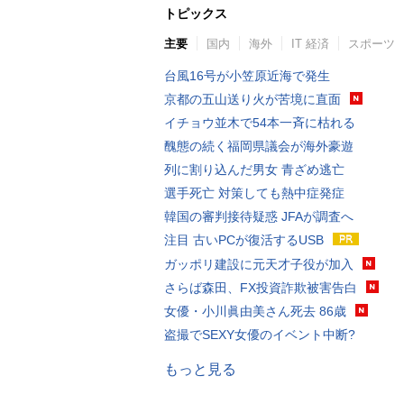
トピックス
主要
国内
海外
IT 経済
スポーツ
台風16号が小笠原近海で発生
京都の五山送り火が苦境に直面
イチョウ並木で54本一斉に枯れる
醜態の続く福岡県議会が海外豪遊
列に割り込んだ男女 青ざめ逃亡
選手死亡 対策しても熱中症発症
韓国の審判接待疑惑 JFAが調査へ
注目 古いPCが復活するUSB
ガッポリ建設に元天才子役が加入
さらば森田、FX投資詐欺被害告白
女優・小川眞由美さん死去 86歳
盗撮でSEXY女優のイベント中断?
もっと見る