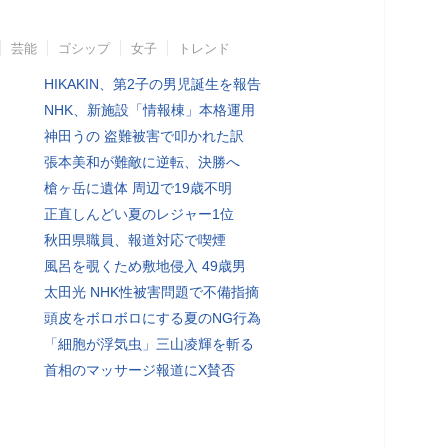
芸能
ゴシップ
女子
トレンド
HIKAKIN、第2子の男児誕生を報告
NHK、新施設「情報棟」本格運用
神田うの 盗難被害で叩かれた訳
張本美和が難敵に逆転、決勝へ
槍ヶ岳に遺体 周辺で19歳不明
正直しんどい夏のレジャー1位
秋田県職員、報道対応で喫煙
風呂を覗くため敷地侵入 49歳男
太田光 NHK性被害問題で不備指摘
頭皮をボロボロにする夏のNG行為
「細胞が浮気虫」三山凌輝を斬る
首相のマッサージ報道にX賛否