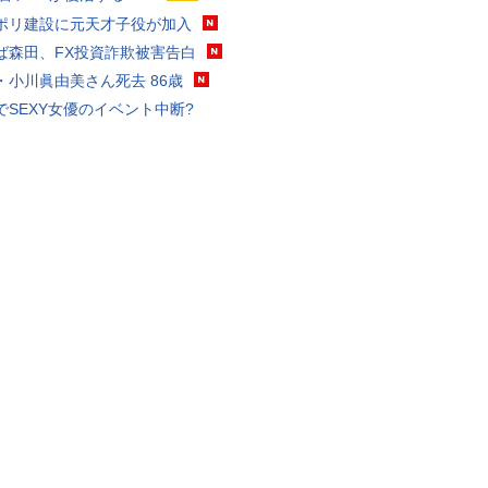
ポリ建設に元天才子役が加入
ば森田、FX投資詐欺被害告白
・小川眞由美さん死去 86歳
でSEXY女優のイベント中断?