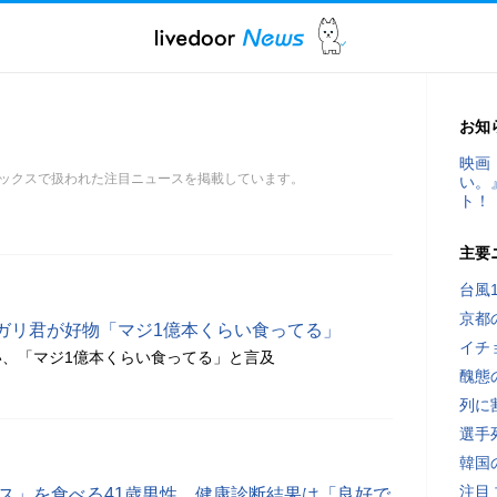
お知
映画
ックスで扱われた注目ニュースを掲載しています。
い。
ト！
主要
台風
京都
ガリ君が好物「マジ1億本くらい食ってる」
イチ
、「マジ1億本くらい食ってる」と言及
醜態
列に
選手
韓国
注目
イス」を食べる41歳男性、健康診断結果は「良好で