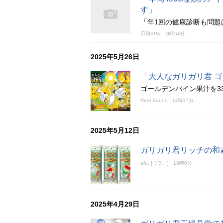
す」
「年1回の健康診断も問題
日刊SPA!
8時54分
2025年5月26日
「大人なガリガリ君 
ゴールデンパイン果汁を3
Real Sound
11時37分
2025年5月12日
ガリガリ君リッチの和
ufu. [ウフ。]
18時0分
2025年4月29日