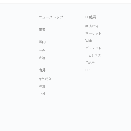
ニューストップ
IT 経済
経済総合
主要
マーケット
Web
国内
ガジェット
社会
ITビジネス
政治
IT総合
海外
PR
海外総合
韓国
中国