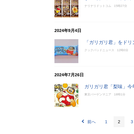
ナリナリドットコム
15時27分
2024年9月4日
「ガリガリ君」をドリ
クックパッドニュース
12時0分
2024年7月26日
ガリガリ君「梨味」今
東京バーゲンマニア
18時1分
前へ
1
2
3