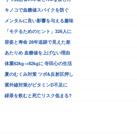
キノコで血糖値スパイクを防ぐ
メンタルに良い影響を与える趣味
「モテるためのヒント」326人に
容姿と寿命 28年追跡で見えた差
あたりめ 血糖値を上げない理由
体重62kg→82kgに 寺田心の生活
夏のむくみ対策 ツボ&反射区押し
紫外線対策がビタミンD不足に
緑茶を飲むと死亡リスク低まる?