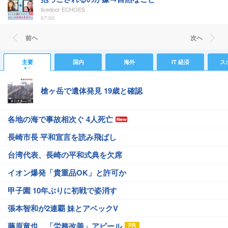
livedoor ECHOES
07:00
前ヘ
次ヘ
主要
国内
海外
IT 経済
ス
槍ヶ岳で遺体発見 19歳と確認
各地の海で事故相次ぐ 4人死亡
長崎市長 平和宣言を読み飛ばし
台湾代表、長崎の平和式典を欠席
イオン爆発「貴重品OK」と許可か
甲子園 10年ぶりに初戦で姿消す
張本智和が2連覇 妹とアベックV
藤原竜也、「労務改善」アピール