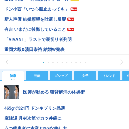
ドン小西「いつ心臓止まっても」
新人声優 結婚願望を吐露し反響
有吉 いまだに後悔していること
「VIVANT」ラストで裏切り者判明
重岡大毅&濱田崇裕 結婚W発表
健康
芸能
ゴシップ
女子
トレンド
Y
医師が勧める 猫背解消の体操術
465gで321円 ドンキプリン品薄
麻辣湯 具材次第でカツ丼級に
うつ病患者の本音とNGな接し方