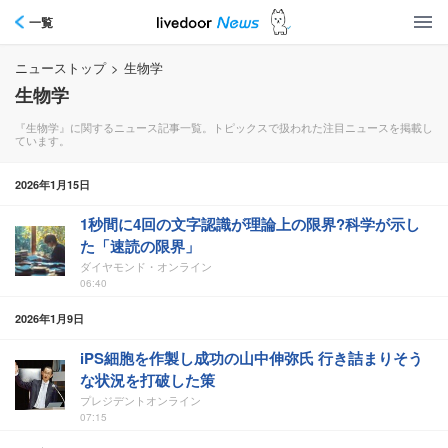
一覧
ニューストップ
>
生物学
生物学
『生物学』に関するニュース記事一覧。トピックスで扱われた注目ニュースを掲載し
ています。
2026年1月15日
1秒間に4回の文字認識が理論上の限界?科学が示し
た「速読の限界」
ダイヤモンド・オンライン
06:40
2026年1月9日
iPS細胞を作製し成功の山中伸弥氏 行き詰まりそう
な状況を打破した策
プレジデントオンライン
07:15