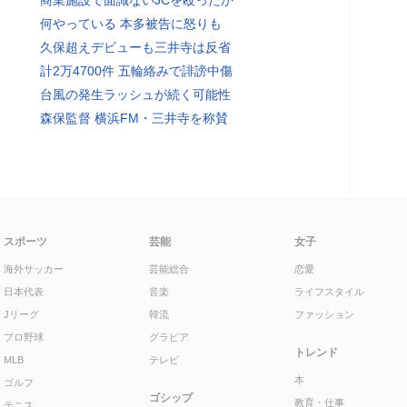
商業施設で面識ないJCを殴ったか
何やっている 本多被告に怒りも
久保超えデビューも三井寺は反省
計2万4700件 五輪絡みで誹謗中傷
台風の発生ラッシュが続く可能性
森保監督 横浜FM・三井寺を称賛
スポーツ
芸能
女子
海外サッカー
芸能総合
恋愛
日本代表
音楽
ライフスタイル
Jリーグ
韓流
ファッション
プロ野球
グラビア
トレンド
MLB
テレビ
本
ゴルフ
ゴシップ
教育・仕事
テニス