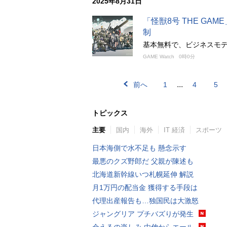
2025年8月31日
「怪獣8号 THE GA
制
基本無料で、ビジネスモ
GAME Watch
0時0分
...
前へ
1
4
5
トピックス
主要
国内
海外
IT 経済
スポーツ
日本海側で水不足も 懸念示す
最悪のクズ野郎だ 父親が陳述も
北海道新幹線いつ札幌延伸 解説
月1万円の配当金 獲得する手段は
代理出産報告も…独国民は大激怒
ジャングリア プチバズりが発生