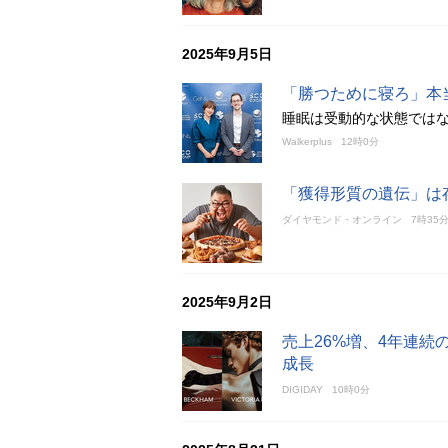
2025年9月5日
「勝つために寝ろ」本
睡眠は受動的な状態では
Walkerplus
12時0分
「獲得形質の遺伝」は
ダイヤモンド・オンライン
7時35
2025年9月2日
売上26%増、4年連続
成長
DIGIDAY
10時0分