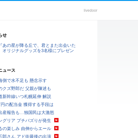
livedoor
らせ
『あの星が降る丘で、君とまた出会いた
』オリジナルグッズを3名様にプレゼン
ニュース
海側で水不足も 懸念示す
のクズ野郎だ 父親が陳述も
道新幹線いつ札幌延伸 解説
万円の配当金 獲得する手段は
出産報告も…独国民は大激怒
ングリア プチバズりが発生
るの楽しみ 由伸からエール
五郎さん アド街最後の出演