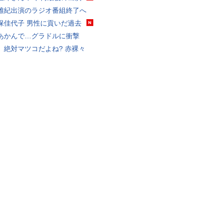
雅紀出演のラジオ番組終了へ
保佳代子 男性に貢いだ過去
あかんで…グラドルに衝撃
、絶対マツコだよね? 赤裸々