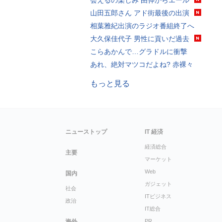
会えるの楽しみ 由伸からエール
山田五郎さん アド街最後の出演
相葉雅紀出演のラジオ番組終了へ
大久保佳代子 男性に貢いだ過去
こらあかんで…グラドルに衝撃
あれ、絶対マツコだよね? 赤裸々
もっと見る
ニューストップ
IT 経済
経済総合
主要
マーケット
Web
国内
ガジェット
社会
ITビジネス
政治
IT総合
海外
PR