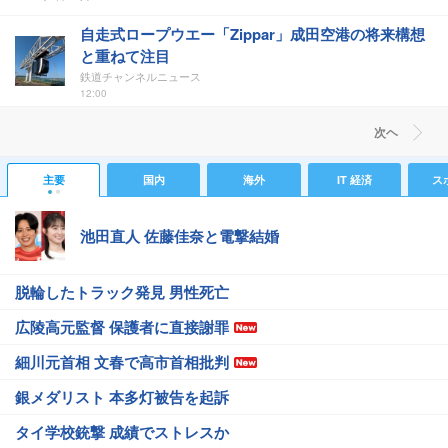
自走式ロープウエー「Zippar」成田空港の将来構想
と重ねて注目
鉄道チャンネルニュース
12:00
次ヘ
主要
国内
海外
IT 経済
ス
池田直人 佐藤佳奈と電撃結婚
脱輪したトラック発見 男性死亡
広陵高元監督 保護者に直接謝罪
細川元首相 文春で高市首相批判
銀メダリスト 本多灯被告を起訴
タイ学校銃撃 成績でストレスか