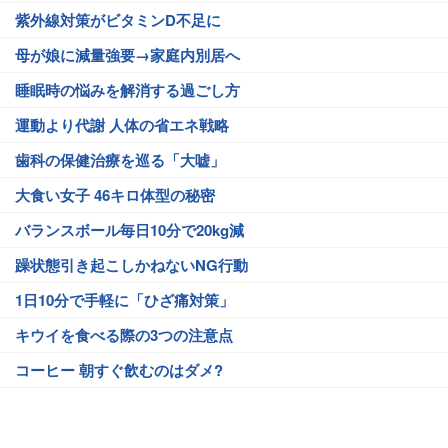
紫外線対策がビタミンD不足に
母が娘に減量強要→家庭内別居へ
睡眠時の悩みを解消する過ごし方
運動より代謝 人体の省エネ戦略
歯科の保健治療を巡る「大嘘」
大食い女子 46キロ体型の秘密
バランスボール毎日10分で20kg減
躁状態引き起こしかねないNG行動
1日10分で手軽に「ひざ痛対策」
キウイを食べる際の3つの注意点
コーヒー 朝すぐ飲むのはダメ?