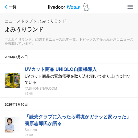
一覧
ニューストップ
>
よみうりランド
よみうりランド
『よみうりランド』に関するニュース記事一覧。トピックスで扱われた注目ニュース
を掲載しています。
2026年7月22日
UVカット商品 UNIQLO自販機導入
UVカット商品の緊急需要を取り込む狙いで売り上げは伸び
ている
FASHIONSNAP.COM
15:08
2026年3月10日
「読売クラブに入ったら環境がガラッと変わった」
菊原志郎氏が語る
Sportiva
06:50