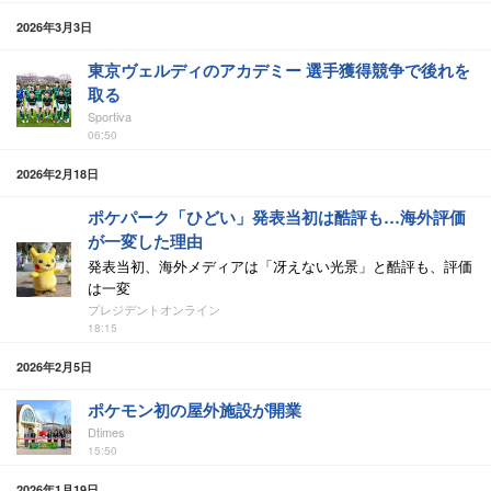
2026年3月3日
東京ヴェルディのアカデミー 選手獲得競争で後れを
取る
Sportiva
06:50
2026年2月18日
ポケパーク「ひどい」発表当初は酷評も…海外評価
が一変した理由
発表当初、海外メディアは「冴えない光景」と酷評も、評価
は一変
プレジデントオンライン
18:15
2026年2月5日
ポケモン初の屋外施設が開業
Dtimes
15:50
2026年1月19日