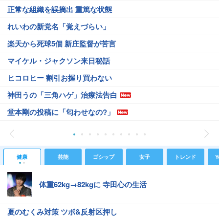
正常な組織を誤摘出 重篤な状態
れいわの新党名「覚えづらい」
楽天から死球5個 新庄監督が苦言
マイケル・ジャクソン来日秘話
ヒコロヒー 割引お握り買わない
神田うの「三角ハゲ」治療法告白
堂本剛の投稿に「匂わせなの?」
健康
芸能
ゴシップ
女子
トレンド
Y
体重62kg→82kgに 寺田心の生活
夏のむくみ対策 ツボ&反射区押し