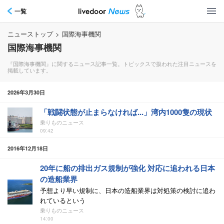
一覧
ニューストップ
>
国際海事機関
国際海事機関
『国際海事機関』に関するニュース記事一覧。トピックスで扱われた注目ニュースを
掲載しています。
2026年3月30日
「戦闘状態が止まらなければ...」湾内1000隻の現状
乗りものニュース
09:42
2016年12月18日
20年に船の排出ガス規制が強化 対応に追われる日本
の造船業界
予想より早い規制に、日本の造船業界は対処策の検討に追わ
れているという
乗りものニュース
14:00