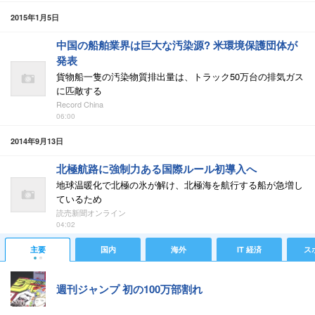
2015年1月5日
中国の船舶業界は巨大な汚染源? 米環境保護団体が
発表
貨物船一隻の汚染物質排出量は、トラック50万台の排気ガス
に匹敵する
Record China
06:00
2014年9月13日
北極航路に強制力ある国際ルール初導入へ
地球温暖化で北極の氷が解け、北極海を航行する船が急増し
ているため
読売新聞オンライン
04:02
主要
国内
海外
IT 経済
ス
週刊ジャンプ 初の100万部割れ