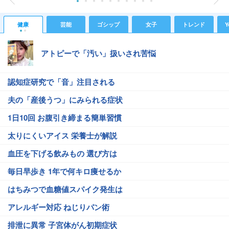
健康
芸能
ゴシップ
女子
トレンド
Y
アトピーで「汚い」扱いされ苦悩
認知症研究で「音」注目される
夫の「産後うつ」にみられる症状
1日10回 お腹引き締まる簡単習慣
太りにくいアイス 栄養士が解説
血圧を下げる飲みもの 選び方は
毎日早歩き 1年で何キロ痩せるか
はちみつで血糖値スパイク発生は
アレルギー対応 ねじりパン術
排泄に異常 子宮体がん初期症状