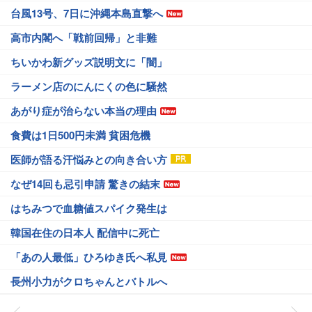
台風13号、7日に沖縄本島直撃へ
高市内閣へ「戦前回帰」と非難
ちいかわ新グッズ説明文に「闇」
ラーメン店のにんにくの色に騒然
あがり症が治らない本当の理由
食費は1日500円未満 貧困危機
医師が語る汗悩みとの向き合い方
なぜ14回も忌引申請 驚きの結末
はちみつで血糖値スパイク発生は
韓国在住の日本人 配信中に死亡
「あの人最低」ひろゆき氏へ私見
長州小力がクロちゃんとバトルへ