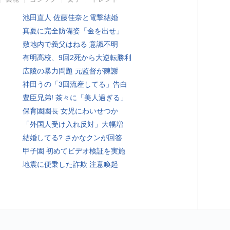
池田直人 佐藤佳奈と電撃結婚
真夏に完全防備姿「金を出せ」
敷地内で義父はねる 意識不明
有明高校、9回2死から大逆転勝利
広陵の暴力問題 元監督が陳謝
神田うの「3回流産してる」告白
豊臣兄弟! 茶々に「美人過ぎる」
保育園園長 女児にわいせつか
「外国人受け入れ反対」大幅増
結婚してる? さかなクンが回答
甲子園 初めてビデオ検証を実施
地震に便乗した詐欺 注意喚起