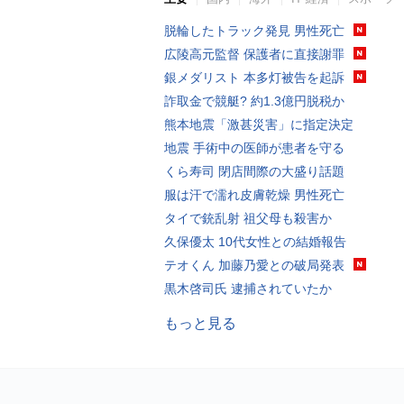
脱輪したトラック発見 男性死亡
広陵高元監督 保護者に直接謝罪
銀メダリスト 本多灯被告を起訴
詐取金で競艇? 約1.3億円脱税か
熊本地震「激甚災害」に指定決定
地震 手術中の医師が患者を守る
くら寿司 閉店間際の大盛り話題
服は汗で濡れ皮膚乾燥 男性死亡
タイで銃乱射 祖父母も殺害か
久保優太 10代女性との結婚報告
テオくん 加藤乃愛との破局発表
黒木啓司氏 逮捕されていたか
もっと見る