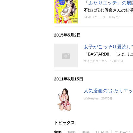
「ふたりエッチ」の展
不妊に悩む優良さんの妊
J-CASTニュース
18時7分
2015年5月2日
女子がこっそり愛読して
「BASTARD!!」「ふ
マイナビウーマン
17時50分
2011年6月15日
人気漫画の"ふたりエッ
Walkerplus
20時0分
トピックス
主要
国内
海外
IT 経済
スポーツ