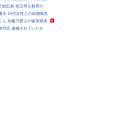
で銃乱射 祖父母も殺害か
優太 10代女性との結婚報告
くん 加藤乃愛との破局発表
啓司氏 逮捕されていたか