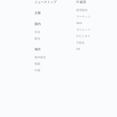
ニューストップ
IT 経済
経済総合
主要
マーケット
Web
国内
ガジェット
社会
ITビジネス
政治
IT総合
海外
PR
海外総合
韓国
中国