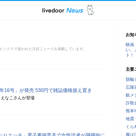
お知
映画
ピックスで扱われた注目ニュースを掲載しています。
い。
ト！
主要
脱輪
広陵
年16号」が発売 530円で雑誌価格据え置き
銀メ
、えなこさんが登場
詐取
熊本
地震
くら
服は
たりエッチ」電子書籍普及で女性読者が飛躍的に