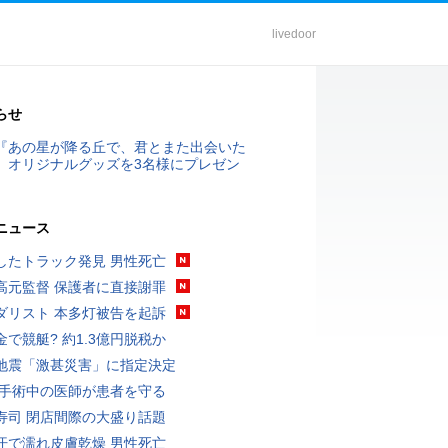
livedoor
らせ
『あの星が降る丘で、君とまた出会いた
』オリジナルグッズを3名様にプレゼン
ニュース
したトラック発見 男性死亡
高元監督 保護者に直接謝罪
ダリスト 本多灯被告を起訴
金で競艇? 約1.3億円脱税か
地震「激甚災害」に指定決定
 手術中の医師が患者を守る
寿司 閉店間際の大盛り話題
汗で濡れ皮膚乾燥 男性死亡