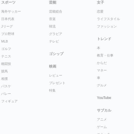
スポーツ
芸能
女子
海外サッカー
芸能総合
恋愛
日本代表
音楽
ライフスタイル
Jリーグ
韓流
ファッション
プロ野球
グラビア
トレンド
MLB
テレビ
本
ゴルフ
ゴシップ
教育・仕事
テニス
からだ
格闘技
映画
マネー
競馬
レビュー
車
相撲
プレゼント
グルメ
バスケ
特集
バレー
YouTube
フィギュア
サブカル
アニメ
ゲーム