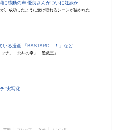
開に感動の声 優良さんがついに妊娠か
活が、成功したように受け取れるシーンが描かれた
いる漫画 「BASTARD！！」など
たりエッチ」「北斗の拳」「遊戯王」
チ"実写化
芸能
ゴシップ
女子
トレンド