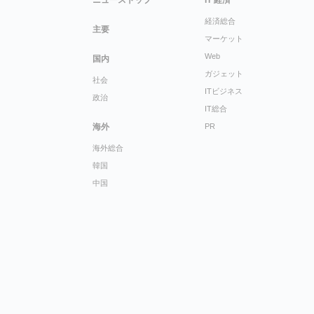
ニューストップ
IT 経済
経済総合
主要
マーケット
Web
国内
ガジェット
社会
ITビジネス
政治
IT総合
海外
PR
海外総合
韓国
中国