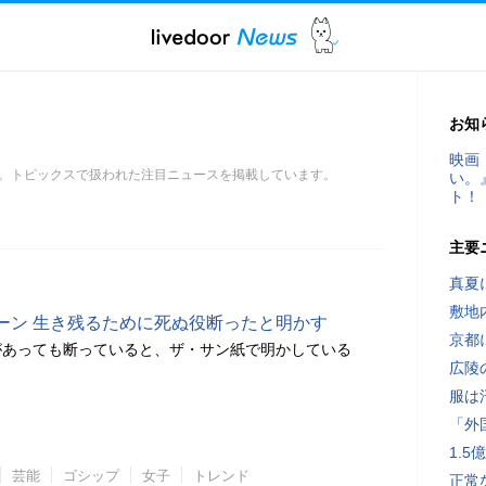
お知
映画
。トピックスで扱われた注目ニュースを掲載しています。
い。
ト！
主要
真夏
敷地
ーン 生き残るために死ぬ役断ったと明かす
京都
があっても断っていると、ザ・サン紙で明かしている
広陵
服は
「外
1.
芸能
ゴシップ
女子
トレンド
正常