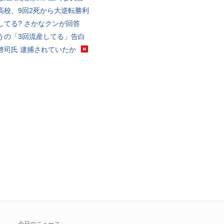
高校、9回2死から大逆転勝利
してる? さかなクンが回答
うの「3回流産してる」告白
啓司氏 逮捕されていたか