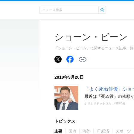
ショーン・ビーン
『ショーン・ビーン』に関するニュース記事一覧
2019年9月20日
「よく死ぬ俳優」ショ
最近は「死ぬ役」の依頼
ナリナリドットコム
4時26分
トピックス
主要
国内
海外
IT 経済
スポーツ