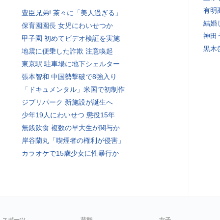
有明
豊臣兄弟! 茶々に「美人過ぎる」
結婚
保育園園長 女児にわいせつか
神田
甲子園 初めてビデオ検証を実施
黒木
地震に便乗した詐欺 注意喚起
東京駅 駐車場に地下シェルター
張本智和 中国勢撃破で8強入り
「ドキュメンタル」米国で初制作
ジブリパーク 新施設が誕生へ
少年19人にわいせつ 懲役15年
無銭飲食 複数の早大生が関与か
岸谷蘭丸「喫煙者の権利が侵害」
カラオケで15歳少女に性暴行か