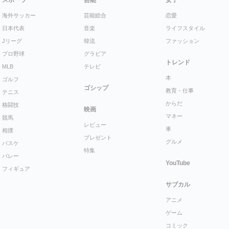
スポーツ
芸能
女子
海外サッカー
芸能総合
恋愛
日本代表
音楽
ライフスタイル
Jリーグ
韓流
ファッション
プロ野球
グラビア
トレンド
MLB
テレビ
本
ゴルフ
ゴシップ
教育・仕事
テニス
からだ
格闘技
映画
マネー
競馬
レビュー
車
相撲
プレゼント
グルメ
バスケ
特集
バレー
YouTube
フィギュア
サブカル
アニメ
ゲーム
コミック