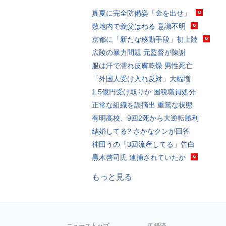
真夏に完全防備姿「金を出せ」
敷地内で義父はねる 意識不明
京都に「新たな移動手段」初上陸
広陵の暴力問題 元監督が陳謝
服は汗で濡れ皮膚乾燥 男性死亡
「外国人受け入れ反対」大幅増
1.5億円受け取りか 国税職員処分
正常な組織を誤摘出 重篤な状態
有明高校、9回2死から大逆転勝利
結婚してる? さかなクンが回答
神田うの「3回流産してる」告白
黒木啓司氏 逮捕されていたか
もっと見る