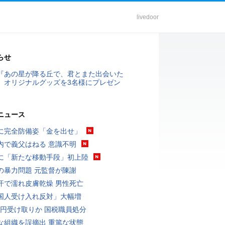
livedoor
らせ
『あの星が降る丘で、君とまた出会いた
』オリジナルグッズを3名様にプレゼン
ニュース
に完全防備姿「金を出せ」
内で義父はねる 意識不明
に「新たな移動手段」初上陸
の暴力問題 元監督が陳謝
汗で濡れ皮膚乾燥 男性死亡
国人受け入れ反対」大幅増
5億円受け取りか 国税職員処分
な組織を誤摘出 重篤な状態