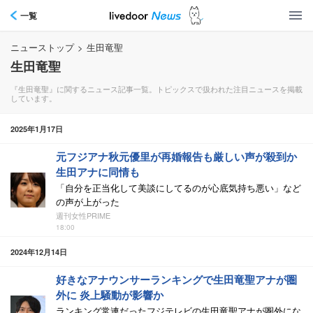
一覧
ニューストップ
>
生田竜聖
生田竜聖
『生田竜聖』に関するニュース記事一覧。トピックスで扱われた注目ニュースを掲載
しています。
2025年1月17日
元フジアナ秋元優里が再婚報告も厳しい声が殺到か
生田アナに同情も
「自分を正当化して美談にしてるのが心底気持ち悪い」など
の声が上がった
週刊女性PRIME
18:00
2024年12月14日
好きなアナウンサーランキングで生田竜聖アナが圏
外に 炎上騒動が影響か
ランキング常連だったフジテレビの生田竜聖アナが圏外にな