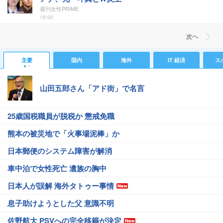
週刊女性PRIME
18:00
次ヘ
主要
国内
海外
IT 経済
ス
山田五郎さん「アド街」で名言
25歳国税職員が脱税か 懲戒免職
熊本の被災地で「火事場泥棒」か
日本郵便のシステム障害が解消
車中泊で女性死亡 遺族の胸中
日本人が誤解 海外タトゥー事情
息子助けようとした父 意識不明
佐野航大 PSVへの完全移籍が決定