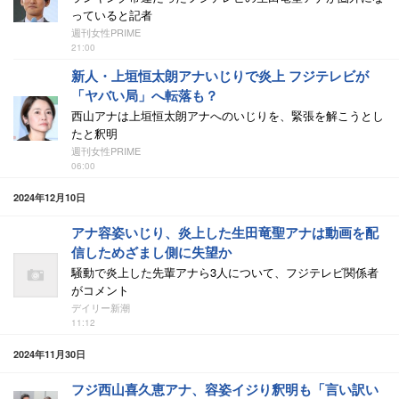
っていると記者
週刊女性PRIME
21:00
新人・上垣恒太朗アナいじりで炎上 フジテレビが
「ヤバい局」へ転落も？
西山アナは上垣恒太朗アナへのいじりを、緊張を解こうとし
たと釈明
週刊女性PRIME
06:00
2024年12月10日
アナ容姿いじり、炎上した生田竜聖アナは動画を配
信しためざまし側に失望か
騒動で炎上した先輩アナら3人について、フジテレビ関係者
がコメント
デイリー新潮
11:12
2024年11月30日
フジ西山喜久恵アナ、容姿イジり釈明も「言い訳い