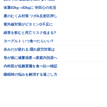
体重62kg→82kgに 寺田心の生活
夏のむくみ対策 ツボ&反射区押し
紫外線対策がビタミンD不足に
緑茶を飲むと死亡リスク低まる?
ヨーグルト いつ食べたらいい?
休みだが疲れる 隠れ疲労対策は
母が娘に減量強要→家庭内別居へ
内科医が低糖質麺を食べ比べ検証
睡眠時の悩みを解消する過ごし方