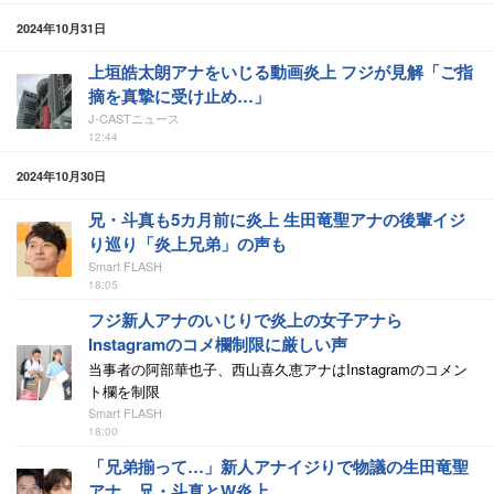
2024年10月31日
上垣皓太朗アナをいじる動画炎上 フジが見解「ご指
摘を真摯に受け止め…」
J-CASTニュース
12:44
2024年10月30日
兄・斗真も5カ月前に炎上 生田竜聖アナの後輩イジ
り巡り「炎上兄弟」の声も
Smart FLASH
18:05
フジ新人アナのいじりで炎上の女子アナら
Instagramのコメ欄制限に厳しい声
当事者の阿部華也子、西山喜久恵アナはInstagramのコメン
ト欄を制限
Smart FLASH
18:00
「兄弟揃って…」新人アナイジりで物議の生田竜聖
アナ、兄・斗真とW炎上