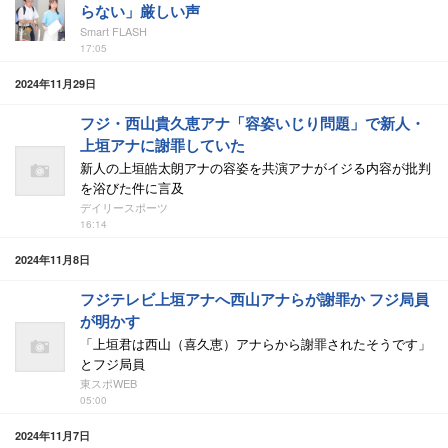
らない」厳しい声
Smart FLASH
17:05
2024年11月29日
フジ・西山貴久恵アナ「容姿いじり問題」で新人・
上垣アナに謝罪していた
新人の上垣皓太朗アナの容姿を共演アナがイジる内容が批判
を浴びた件に言及
デイリースポーツ
16:14
2024年11月8日
フジテレビ上垣アナへ西山アナらが謝罪か フジ局員
が明かす
「上垣君は西山（喜久恵）アナらから謝罪されたそうです」
とフジ局員
東スポWEB
05:00
2024年11月7日