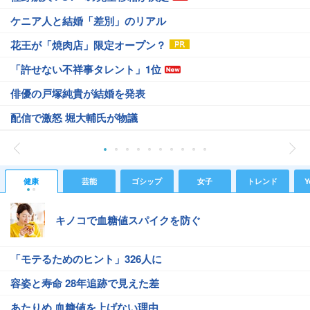
ケニア人と結婚「差別」のリアル
花王が「焼肉店」限定オープン？
「許せない不祥事タレント」1位
俳優の戸塚純貴が結婚を発表
配信で激怒 堀大輔氏が物議
健康
芸能
ゴシップ
女子
トレンド
Y
キノコで血糖値スパイクを防ぐ
「モテるためのヒント」326人に
容姿と寿命 28年追跡で見えた差
あたりめ 血糖値を上げない理由