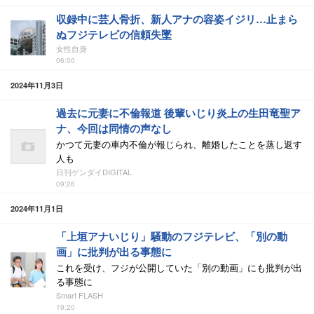
収録中に芸人骨折、新人アナの容姿イジリ…止まら
ぬフジテレビの信頼失墜
女性自身
06:00
2024年11月3日
過去に元妻に不倫報道 後輩いじり炎上の生田竜聖ア
ナ、今回は同情の声なし
かつて元妻の車内不倫が報じられ、離婚したことを蒸し返す
人も
日刊ゲンダイDIGITAL
09:26
2024年11月1日
「上垣アナいじり」騒動のフジテレビ、「別の動
画」に批判が出る事態に
これを受け、フジが公開していた「別の動画」にも批判が出
る事態に
Smart FLASH
19:20