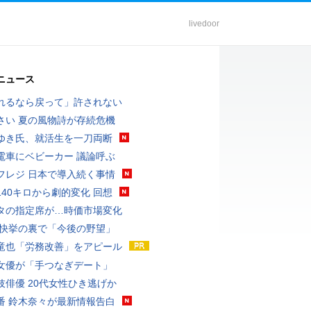
livedoor
ニュース
れるなら戻って」許されない
さい 夏の風物詩が存続危機
ゆき氏、就活生を一刀両断
電車にベビーカー 議論呼ぶ
フレジ 日本で導入続く事情
140キロから劇的変化 回想
タの指定席が…時価市場変化
 快挙の裏で「今後の野望」
竜也「労務改善」をアピール
女優が「手つなぎデート」
伎俳優 20代女性ひき逃げか
番 鈴木奈々が最新情報告白