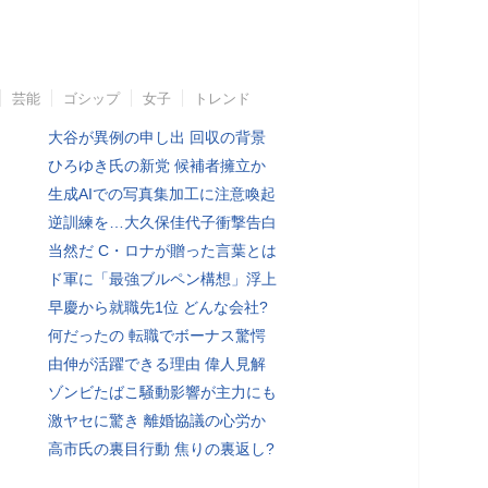
芸能
ゴシップ
女子
トレンド
大谷が異例の申し出 回収の背景
ひろゆき氏の新党 候補者擁立か
生成AIでの写真集加工に注意喚起
逆訓練を…大久保佳代子衝撃告白
当然だ C・ロナが贈った言葉とは
ド軍に「最強ブルペン構想」浮上
早慶から就職先1位 どんな会社?
何だったの 転職でボーナス驚愕
由伸が活躍できる理由 偉人見解
ゾンビたばこ騒動影響が主力にも
激ヤセに驚き 離婚協議の心労か
高市氏の裏目行動 焦りの裏返し?