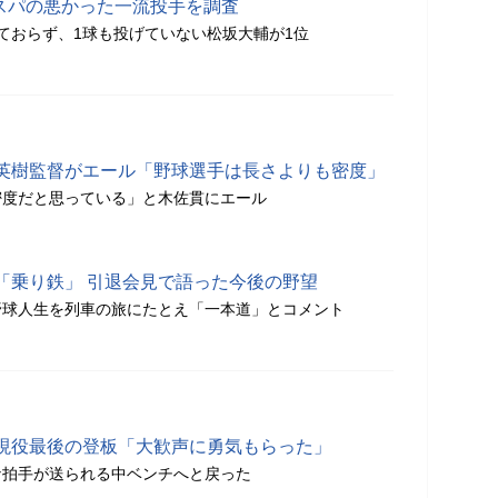
コスパの悪かった一流投手を調査
ておらず、1球も投げていない松坂大輔が1位
英樹監督がエール「野球選手は長さよりも密度」
密度だと思っている」と木佐貫にエール
「乗り鉄」 引退会見で語った今後の野望
野球人生を列車の旅にたとえ「一本道」とコメント
現役最後の登板「大歓声に勇気もらった」
な拍手が送られる中ベンチへと戻った