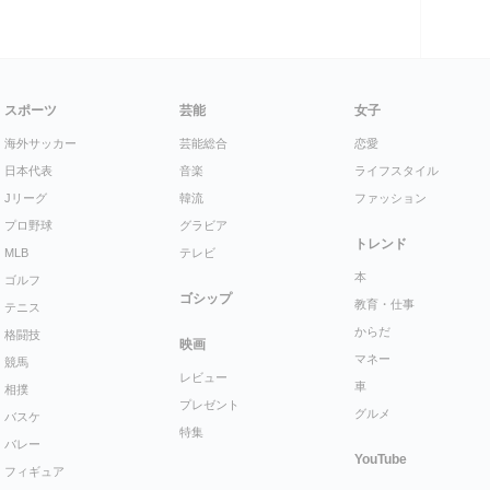
スポーツ
芸能
女子
海外サッカー
芸能総合
恋愛
日本代表
音楽
ライフスタイル
Jリーグ
韓流
ファッション
プロ野球
グラビア
トレンド
MLB
テレビ
本
ゴルフ
ゴシップ
教育・仕事
テニス
からだ
格闘技
映画
マネー
競馬
レビュー
車
相撲
プレゼント
グルメ
バスケ
特集
バレー
YouTube
フィギュア