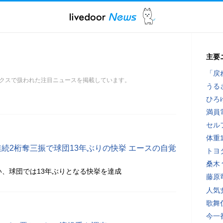
主要
「戻
クスで扱われた注目ニュースを掲載しています。
うる
ひろ
満員
セル
体重
続2桁奪三振で球団13年ぶりの快挙 エースの自覚
トヨ
桑木
い、球団では13年ぶりとなる快挙を達成
藤原
人気
歌舞
今一