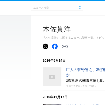
木佐貫洋
『木佐貫洋』に関するニュース記事一覧。トピッ
2016年5月14日
巨人の菅野智之、3戦連
か
3戦連続で2桁奪三振を奪
スポニチアネックス
7時0分
2015年11月17日