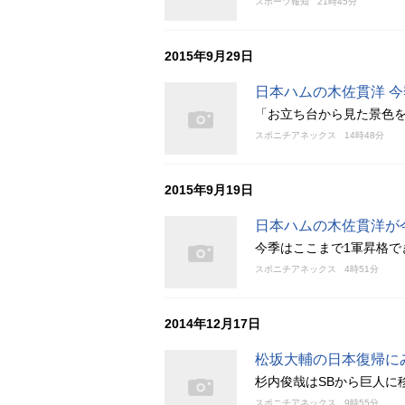
スポーツ報知
21時45分
2015年9月29日
日本ハムの木佐貫洋 
「お立ち台から見た景色
スポニチアネックス
14時48分
2015年9月19日
日本ハムの木佐貫洋が
今季はここまで1軍昇格でき
スポニチアネックス
4時51分
2014年12月17日
松坂大輔の日本復帰に
杉内俊哉はSBから巨人に
スポニチアネックス
9時55分