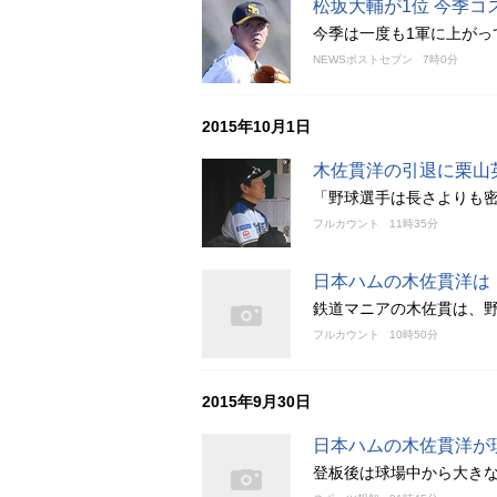
松坂大輔が1位 今季
今季は一度も1軍に上がっ
NEWSポストセブン
7時0分
2015年10月1日
木佐貫洋の引退に栗山
「野球選手は長さよりも
フルカウント
11時35分
日本ハムの木佐貫洋は
鉄道マニアの木佐貫は、
フルカウント
10時50分
2015年9月30日
日本ハムの木佐貫洋が
登板後は球場中から大き