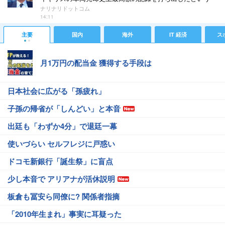
ナリナリドットコム
14:11
主要
国内
海外
IT 経済
ス
月1万円の配当金 獲得する手段は
日本社会に広がる「孫疲れ」
子孫の帰省が「しんどい」と本音
出廷も「わずか4分」で退廷一幕
使いづらい セルフレジに戸惑い
ドコモ新銀行「誕生祭」に盲点
少し本音で アリアナが活休説明
板倉も冨安ら同僚に? 関係者指摘
「2010年生まれ」事実に耳疑った