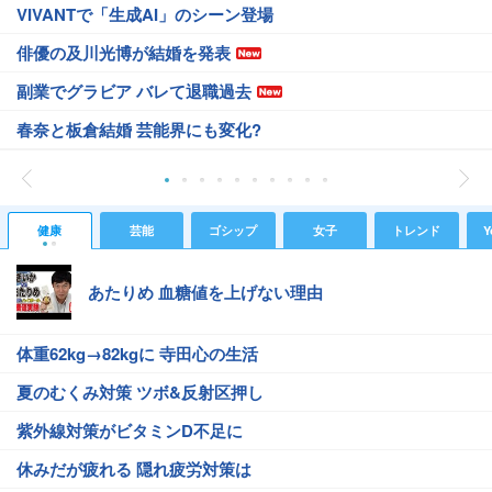
VIVANTで「生成AI」のシーン登場
俳優の及川光博が結婚を発表
副業でグラビア バレて退職過去
春奈と板倉結婚 芸能界にも変化?
健康
芸能
ゴシップ
女子
トレンド
Y
あたりめ 血糖値を上げない理由
体重62kg→82kgに 寺田心の生活
夏のむくみ対策 ツボ&反射区押し
紫外線対策がビタミンD不足に
休みだが疲れる 隠れ疲労対策は