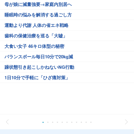
母が娘に減量強要→家庭内別居へ
睡眠時の悩みを解消する過ごし方
運動より代謝 人体の省エネ戦略
歯科の保健治療を巡る「大嘘」
大食い女子 46キロ体型の秘密
バランスボール毎日10分で20kg減
躁状態引き起こしかねないNG行動
1日10分で手軽に「ひざ痛対策」