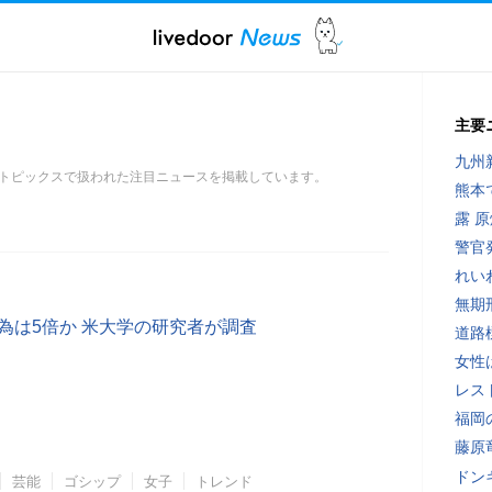
主要
九州
トピックスで扱われた注目ニュースを掲載しています。
熊本
露 
警官
れい
無期
為は5倍か 米大学の研究者が調査
道路
女性
レス
福岡
藤原
ドン
芸能
ゴシップ
女子
トレンド