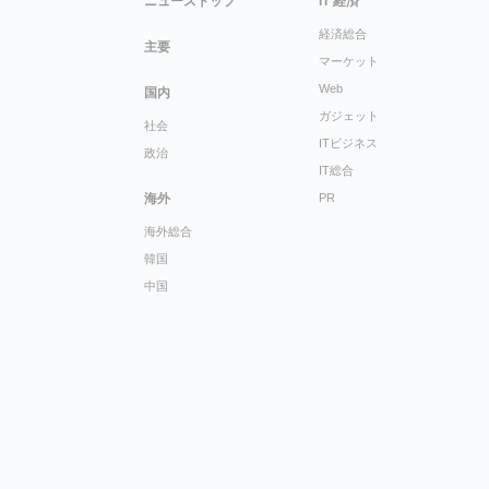
ニューストップ
IT 経済
経済総合
主要
マーケット
Web
国内
ガジェット
社会
ITビジネス
政治
IT総合
海外
PR
海外総合
韓国
中国