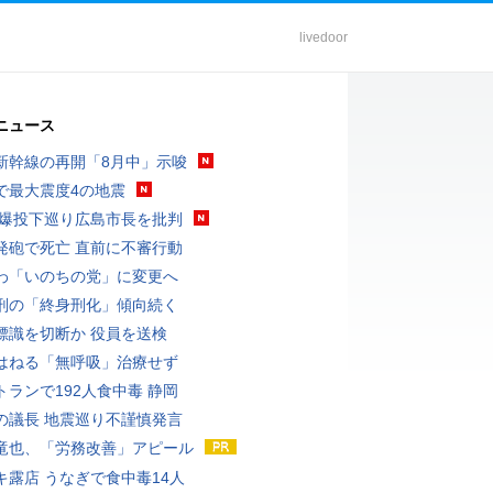
livedoor
ニュース
新幹線の再開「8月中」示唆
で最大震度4の地震
原爆投下巡り広島市長を批判
発砲で死亡 直前に不審行動
わ「いのちの党」に変更へ
刑の「終身刑化」傾向続く
標識を切断か 役員を送検
はねる「無呼吸」治療せず
トランで192人食中毒 静岡
の議長 地震巡り不謹慎発言
竜也、「労務改善」アピール
キ露店 うなぎで食中毒14人