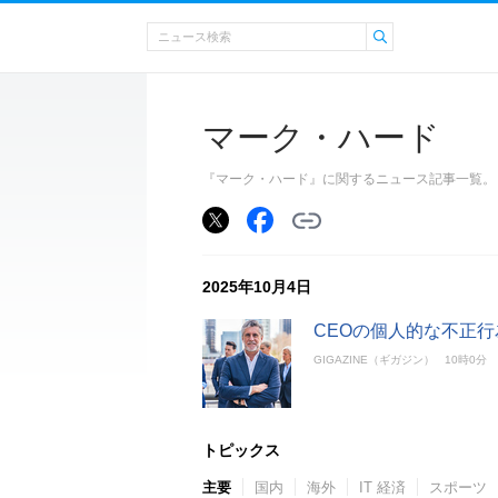
マーク・ハード
『マーク・ハード』に関するニュース記事一覧。
2025年10月4日
CEOの個人的な不正行
GIGAZINE（ギガジン）
10時0分
トピックス
主要
国内
海外
IT 経済
スポーツ