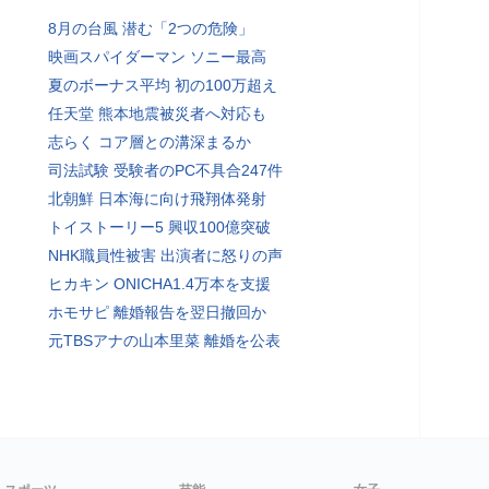
8月の台風 潜む「2つの危険」
映画スパイダーマン ソニー最高
夏のボーナス平均 初の100万超え
任天堂 熊本地震被災者へ対応も
志らく コア層との溝深まるか
司法試験 受験者のPC不具合247件
北朝鮮 日本海に向け飛翔体発射
トイストーリー5 興収100億突破
NHK職員性被害 出演者に怒りの声
ヒカキン ONICHA1.4万本を支援
ホモサピ 離婚報告を翌日撤回か
元TBSアナの山本里菜 離婚を公表