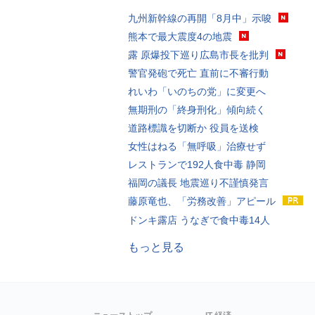
九州新幹線の再開「8月中」示唆
熊本で最大震度4の地震
露 原爆投下巡り広島市長を批判
警官発砲で死亡 直前に不審行動
れいわ「いのちの党」に変更へ
無期刑の「終身刑化」傾向続く
道路標識を切断か 役員を送検
女性はねる「無呼吸」治療せず
レストランで192人食中毒 静岡
福岡の議長 地震巡り不謹慎発言
藤原竜也、「労務改善」アピール
ドンキ露店 うなぎで食中毒14人
もっと見る