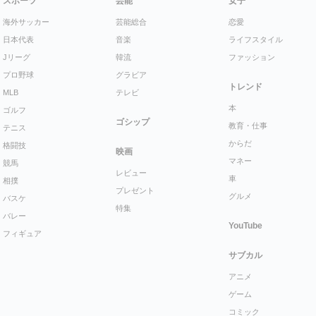
スポーツ
芸能
女子
海外サッカー
芸能総合
恋愛
日本代表
音楽
ライフスタイル
Jリーグ
韓流
ファッション
プロ野球
グラビア
トレンド
MLB
テレビ
本
ゴルフ
ゴシップ
教育・仕事
テニス
からだ
格闘技
映画
マネー
競馬
レビュー
車
相撲
プレゼント
グルメ
バスケ
特集
バレー
YouTube
フィギュア
サブカル
アニメ
ゲーム
コミック