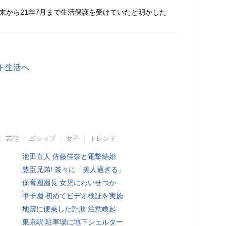
0年末から21年7月まで生活保護を受けていたと明かした
ト生活へ
芸能
ゴシップ
女子
トレンド
池田直人 佐藤佳奈と電撃結婚
豊臣兄弟! 茶々に「美人過ぎる」
保育園園長 女児にわいせつか
甲子園 初めてビデオ検証を実施
地震に便乗した詐欺 注意喚起
東京駅 駐車場に地下シェルター