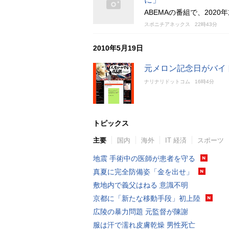
ABEMAの番組で、202
スポニチアネックス
22時43分
2010年5月19日
元メロン記念日がバイ
ナリナリドットコム
16時4分
トピックス
主要
国内
海外
IT 経済
スポーツ
地震 手術中の医師が患者を守る
真夏に完全防備姿「金を出せ」
敷地内で義父はねる 意識不明
京都に「新たな移動手段」初上陸
広陵の暴力問題 元監督が陳謝
服は汗で濡れ皮膚乾燥 男性死亡