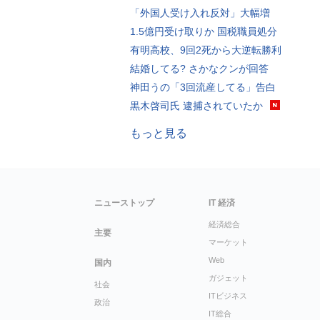
「外国人受け入れ反対」大幅増
1.5億円受け取りか 国税職員処分
有明高校、9回2死から大逆転勝利
結婚してる? さかなクンが回答
神田うの「3回流産してる」告白
黒木啓司氏 逮捕されていたか
もっと見る
ニューストップ
IT 経済
経済総合
主要
マーケット
Web
国内
ガジェット
社会
ITビジネス
政治
IT総合