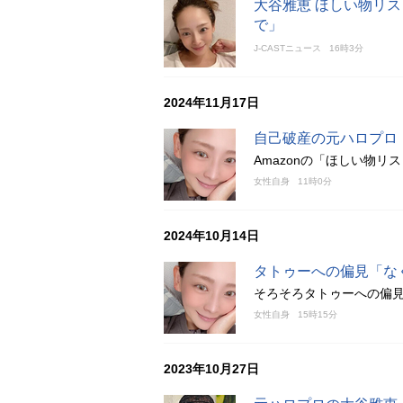
大谷雅恵 ほしい物リ
で」
J-CASTニュース
16時3分
2024年11月17日
自己破産の元ハロプロ
Amazonの「ほしい物
女性自身
11時0分
2024年10月14日
タトゥーへの偏見「な
そろそろタトゥーへの偏
女性自身
15時15分
2023年10月27日