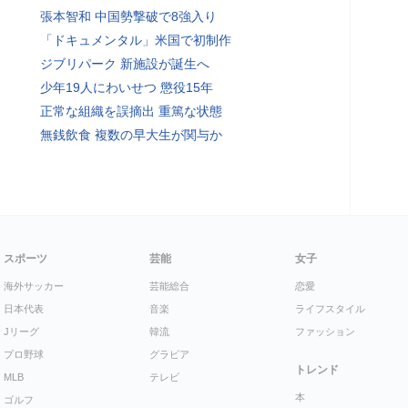
張本智和 中国勢撃破で8強入り
「ドキュメンタル」米国で初制作
ジブリパーク 新施設が誕生へ
少年19人にわいせつ 懲役15年
正常な組織を誤摘出 重篤な状態
無銭飲食 複数の早大生が関与か
スポーツ
芸能
女子
海外サッカー
芸能総合
恋愛
日本代表
音楽
ライフスタイル
Jリーグ
韓流
ファッション
プロ野球
グラビア
トレンド
MLB
テレビ
本
ゴルフ