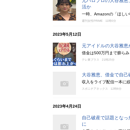
元ハロプロの大谷雅恵
活か
一時、Amazonの「ほ
週刊女性PRIME
11時0分
2023年5月12日
元アイドルの大谷雅恵
借金は500万円まで膨ら
テレ東プラス
21時25分
大谷雅恵、借金で自己
収入をライブ配信一本に
スポニチアネックス
12時6分
2023年4月24日
自己破産で話題となっ
に