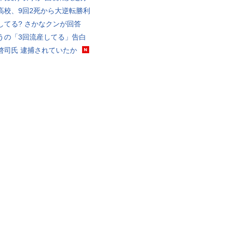
高校、9回2死から大逆転勝利
してる? さかなクンが回答
うの「3回流産してる」告白
啓司氏 逮捕されていたか