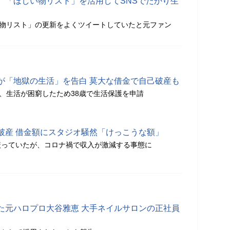
、「ほしい物リスト」を活用してSNSでたかり生
しい物リスト」の更新をよくツイートしていたと元ファン
が「地獄の生活」を告白 莫大な借金で自己破産も
み、生活が困窮したため38歳で生活保護を申請
破産 借金額にスタジオ騒然「けっこうな額」
絞っていたが、コロナ禍で収入が激減する事態に
た元ハロプロ大谷雅恵 大手ネイルサロンの正社員