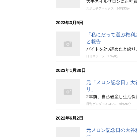
大手ネイルサロンに正社
スポニチアネックス
16時53分
2023年3月9日
「私にだって選ぶ権利
と報告
バイトを2つ辞めたと綴り
日刊スポーツ
17時0分
2023年1月30日
元「メロン記念日」大
リ」
2年前、自己破産し生活保
日刊ゲンダイDIGITAL
9時26分
2022年6月2日
元メロン記念日の大谷
に」