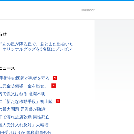
livedoor
らせ
『あの星が降る丘で、君とまた出会いた
』オリジナルグッズを3名様にプレゼン
ニュース
 手術中の医師が患者を守る
に完全防備姿「金を出せ」
内で義父はねる 意識不明
に「新たな移動手段」初上陸
の暴力問題 元監督が陳謝
汗で濡れ皮膚乾燥 男性死亡
国人受け入れ反対」大幅増
5億円受け取りか 国税職員処分