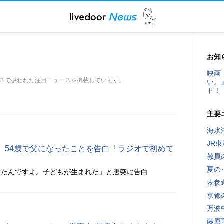
お知
映画
スで扱われた注目ニュースを掲載しています。
い。
ト！
主要
海水
JR
、54歳で父になったことを告白「ラジオで初めて
教員
夏の
きたんですよ。子どもが生まれた」と唐突に告白
表参
京都
万波
藤原