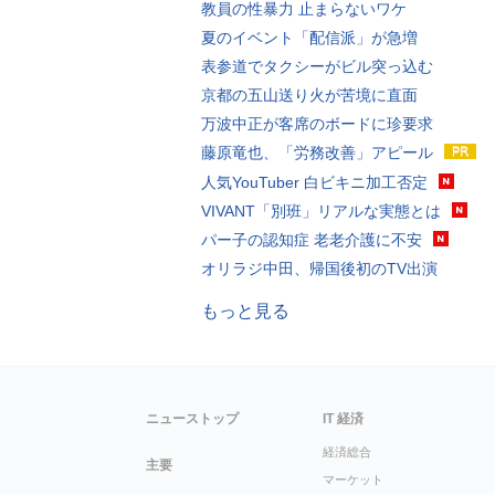
教員の性暴力 止まらないワケ
夏のイベント「配信派」が急増
表参道でタクシーがビル突っ込む
京都の五山送り火が苦境に直面
万波中正が客席のボードに珍要求
藤原竜也、「労務改善」アピール
人気YouTuber 白ビキニ加工否定
VIVANT「別班」リアルな実態とは
パー子の認知症 老老介護に不安
オリラジ中田、帰国後初のTV出演
もっと見る
ニューストップ
IT 経済
経済総合
主要
マーケット