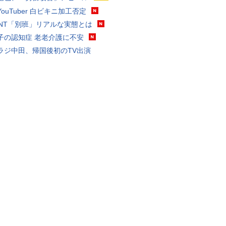
ouTuber 白ビキニ加工否定
VANT「別班」リアルな実態とは
子の認知症 老老介護に不安
ラジ中田、帰国後初のTV出演