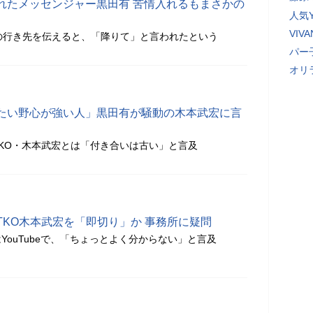
れたメッセンジャー黒田有 苦情入れるもまさかの
人気Y
VI
の行き先を伝えると、「降りて」と言われたという
パー
オリ
たい野心が強い人」黒田有が騒動の木本武宏に言
KO・木本武宏とは「付き合いは古い」と言及
TKO木本武宏を「即切り」か 事務所に疑問
YouTubeで、「ちょっとよく分からない」と言及