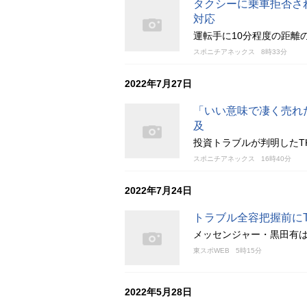
タクシーに乗車拒否さ
対応
運転手に10分程度の距離
スポニチアネックス
8時33分
2022年7月27日
「いい意味で凄く売れ
及
投資トラブルが判明したT
スポニチアネックス
16時40分
2022年7月24日
トラブル全容把握前に
メッセンジャー・黒田有は
東スポWEB
5時15分
2022年5月28日