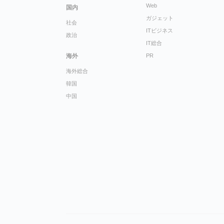
Web
国内
ガジェット
社会
ITビジネス
政治
IT総合
海外
PR
海外総合
韓国
中国