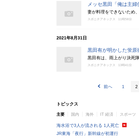
メッセ黒田「俺は主婦
妻が料理をできないため
スポニチアネックス
11時58分
2021年8月31日
黒田有が明かした蛍原徹
黒田有は、雨上がり決死隊
スポニチアネックス
13時41分
前へ
1
2
トピックス
主要
国内
海外
IT 経済
スポーツ
海水浴で3人が流される 1人死亡
JR東海「夜行」新幹線が初運行