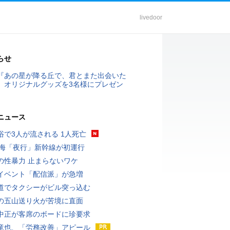
livedoor
らせ
『あの星が降る丘で、君とまた出会いた
』オリジナルグッズを3名様にプレゼン
ニュース
浴で3人が流される 1人死亡
東海「夜行」新幹線が初運行
の性暴力 止まらないワケ
イベント「配信派」が急増
道でタクシーがビル突っ込む
の五山送り火が苦境に直面
中正が客席のボードに珍要求
竜也、「労務改善」アピール