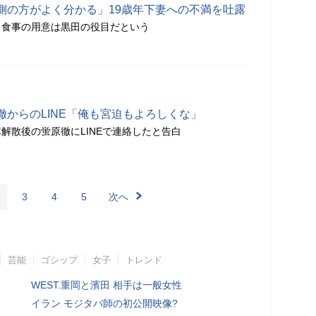
側の方がよく分かる」19歳年下妻への不満を吐露
、食事の用意は黒田の役目だという
からのLINE「俺も宮迫もよろしくな」
解散後の蛍原徹にLINEで連絡したと告白
3
4
5
次へ
芸能
ゴシップ
女子
トレンド
WEST.重岡と濱田 相手は一般女性
イラン モジタバ師の初公開映像?