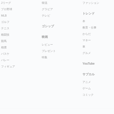
Jリーグ
韓流
ファッション
プロ野球
グラビア
トレンド
MLB
テレビ
本
ゴルフ
ゴシップ
教育・仕事
テニス
からだ
格闘技
映画
マネー
競馬
レビュー
車
相撲
プレゼント
グルメ
バスケ
特集
バレー
YouTube
フィギュア
サブカル
アニメ
ゲーム
コミック