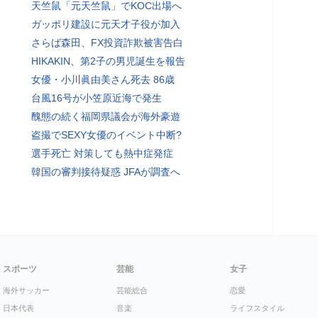
天竺鼠「元天竺鼠」でKOC出場へ
ガッポリ建設に元天才子役が加入
さらば森田、FX投資詐欺被害告白
HIKAKIN、第2子の男児誕生を報告
女優・小川眞由美さん死去 86歳
台風16号が小笠原近海で発生
醜態の続く福岡県議会が海外豪遊
盗撮でSEXY女優のイベント中断?
選手死亡 対策しても熱中症発症
韓国の審判接待疑惑 JFAが調査へ
スポーツ
芸能
女子
海外サッカー
芸能総合
恋愛
日本代表
音楽
ライフスタイル