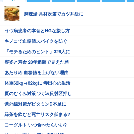
麻辣湯 具材次第でカツ丼級に
うつ病患者の本音とNGな接し方
キノコで血糖値スパイクを防ぐ
「モテるためのヒント」326人に
容姿と寿命 28年追跡で見えた差
あたりめ 血糖値を上げない理由
体重62kg→82kgに 寺田心の生活
夏のむくみ対策 ツボ&反射区押し
紫外線対策がビタミンD不足に
緑茶を飲むと死亡リスク低まる?
ヨーグルト いつ食べたらいい?