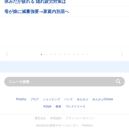
休みだが疲れる 隠れ疲労対策は
母が娘に減量強要→家庭内別居へ
Peachy
ブログ
ショッピング
バンク
みんかぶ
みんかぶChoice
Kstyle
株探
プレスリリース
運営会社
利用規約
プライバシーポリシー
livedoorお客様サポートセンター
livedoor