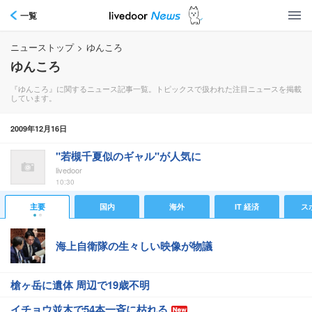
一覧
ニューストップ
>
ゆんころ
ゆんころ
『ゆんころ』に関するニュース記事一覧。トピックスで扱われた注目ニュースを掲載
しています。
2009年12月16日
"若槻千夏似のギャル"が人気に
livedoor
10:30
主要
国内
海外
IT 経済
ス
海上自衛隊の生々しい映像が物議
槍ヶ岳に遺体 周辺で19歳不明
イチョウ並木で54本一斉に枯れる