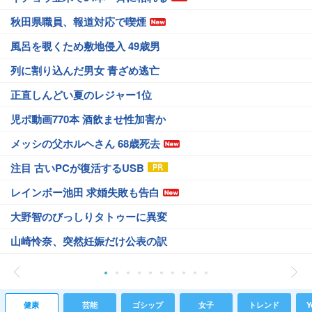
秋田県職員、報道対応で喫煙
風呂を覗くため敷地侵入 49歳男
列に割り込んだ男女 青ざめ逃亡
正直しんどい夏のレジャー1位
児ポ動画770本 酒飲ませ性加害か
メッシの父ホルヘさん 68歳死去
注目 古いPCが復活するUSB
レインボー池田 求婚失敗も告白
大野智のびっしりタトゥーに異変
山崎怜奈、突然妊娠だけ公表の訳
健康
芸能
ゴシップ
女子
トレンド
Y