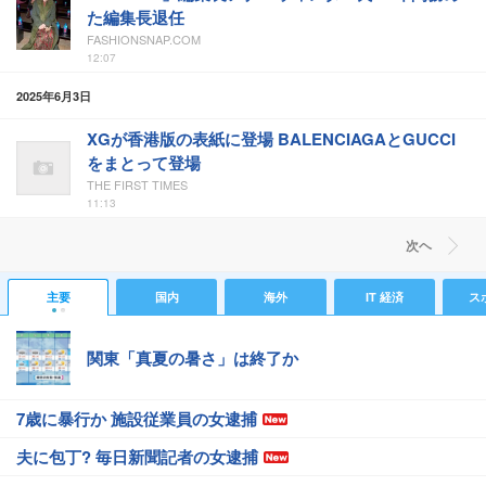
た編集長退任
FASHIONSNAP.COM
12:07
2025年6月3日
XGが香港版の表紙に登場 BALENCIAGAとGUCCI
をまとって登場
THE FIRST TIMES
11:13
次ヘ
主要
国内
海外
IT 経済
ス
関東「真夏の暑さ」は終了か
7歳に暴行か 施設従業員の女逮捕
夫に包丁? 毎日新聞記者の女逮捕