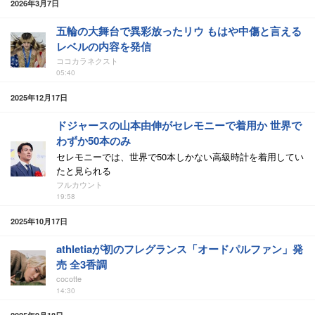
2026年3月7日
五輪の大舞台で異彩放ったリウ もはや中傷と言える
レベルの内容を発信
ココカラネクスト
05:40
2025年12月17日
ドジャースの山本由伸がセレモニーで着用か 世界で
わずか50本のみ
セレモニーでは、世界で50本しかない高級時計を着用してい
たと見られる
フルカウント
19:58
2025年10月17日
athletiaが初のフレグランス「オードパルファン」発
売 全3香調
cocotte
14:30