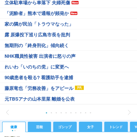
立体駐車場から車落下 夫婦死傷
「泥酔者」熊本で通報が頻発か
家の隣が民泊「トラウマなった」
露 原爆投下巡り広島市長を批判
無期刑の「終身刑化」傾向続く
NHK職員性被害 出演者に怒りの声
れいわ「いのちの党」に変更へ
90歳患者を殴る? 看護助手を逮捕
藤原竜也「労務改善」をアピール
元TBSアナの山本里菜 離婚を公表
健康
芸能
ゴシップ
女子
トレンド
Y