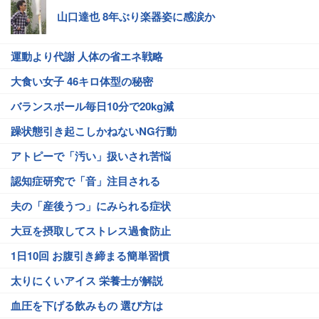
山口達也 8年ぶり楽器姿に感涙か
運動より代謝 人体の省エネ戦略
大食い女子 46キロ体型の秘密
バランスボール毎日10分で20kg減
躁状態引き起こしかねないNG行動
アトピーで「汚い」扱いされ苦悩
認知症研究で「音」注目される
夫の「産後うつ」にみられる症状
大豆を摂取してストレス過食防止
1日10回 お腹引き締まる簡単習慣
太りにくいアイス 栄養士が解説
血圧を下げる飲みもの 選び方は