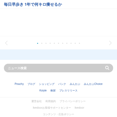
毎日早歩き 1年で何キロ痩せるか
Peachy
ブログ
ショッピング
バンク
みんかぶ
みんかぶChoice
Kstyle
株探
プレスリリース
運営会社
利用規約
プライバシーポリシー
livedoorお客様サポートセンター
livedoor
コンテンツ・広告ポリシー