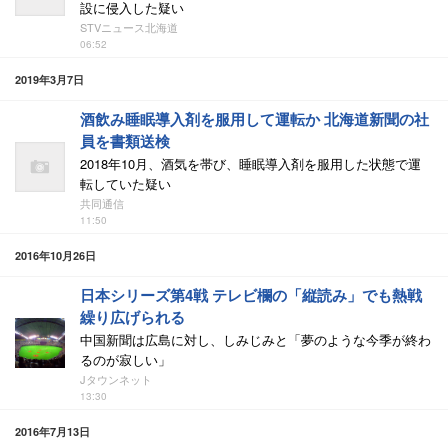
設に侵入した疑い
STVニュース北海道
06:52
2019年3月7日
酒飲み睡眠導入剤を服用して運転か 北海道新聞の社
員を書類送検
2018年10月、酒気を帯び、睡眠導入剤を服用した状態で運
転していた疑い
共同通信
11:50
2016年10月26日
日本シリーズ第4戦 テレビ欄の「縦読み」でも熱戦
繰り広げられる
中国新聞は広島に対し、しみじみと「夢のような今季が終わ
るのが寂しい」
Jタウンネット
13:30
2016年7月13日