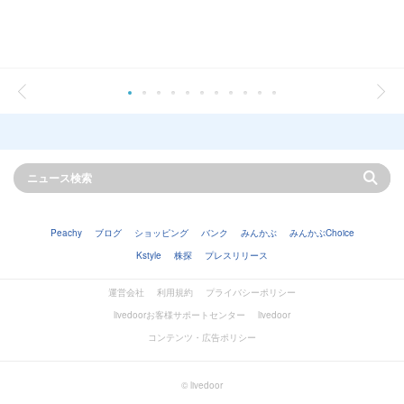
Peachy
ブログ
ショッピング
バンク
みんかぶ
みんかぶChoice
Kstyle
株探
プレスリリース
運営会社
利用規約
プライバシーポリシー
livedoorお客様サポートセンター
livedoor
コンテンツ・広告ポリシー
© livedoor