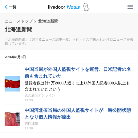
一覧
ニューストップ
>
北海道新聞
北海道新聞
『北海道新聞』に関するニュース記事一覧。トピックスで扱われた注目ニュースを掲
載しています。
2026年8月3日
中国当局が外国人監視サイトを運営、日米記者の名
前も含まれていた
登録者数は計1万2000人近くに上り外国人記者300人以上も
含まれていたという
読売新聞オンライン
19:33
中国河北省当局の外国人監視サイトが一時公開状態
となり個人情報が流出
共同通信
12:58