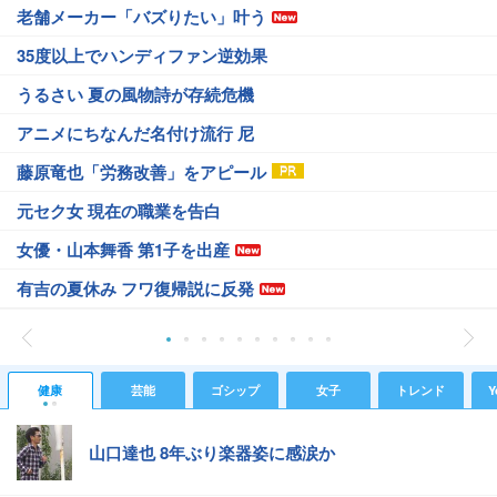
老舗メーカー「バズりたい」叶う
35度以上でハンディファン逆効果
うるさい 夏の風物詩が存続危機
アニメにちなんだ名付け流行 尼
藤原竜也「労務改善」をアピール
元セク女 現在の職業を告白
女優・山本舞香 第1子を出産
有吉の夏休み フワ復帰説に反発
健康
芸能
ゴシップ
女子
トレンド
Y
山口達也 8年ぶり楽器姿に感涙か