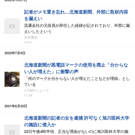
記者がメモ置き忘れ…北海道新聞、外部に取材内容
を漏えい
流通会社の元役員が辞任した経緯が記されており、外部に漏
えいしたという
共同通信
19:41
2022年7月4日
北海道新聞が黒電話マークの使用を廃止「分からな
い人が増えた」に衝撃の声
「何のマークか分からない人が増えたことなどが理由」とし
ている
J-CASTニュース
11:58
2021年6月23日
北海道新聞の記者の女を逮捕 許可なく旭川医科大学
の施設に侵入か
22日午後4時半頃、正当な理由がないのに旭川医科大学の施