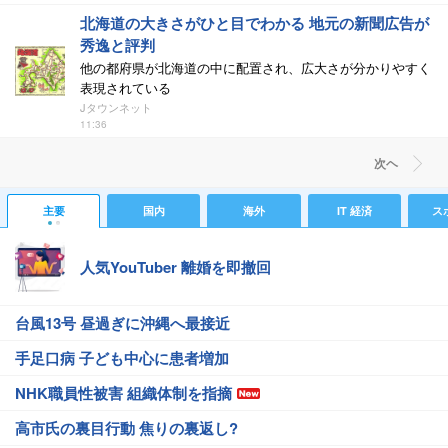
北海道の大きさがひと目でわかる 地元の新聞広告が
秀逸と評判
他の都府県が北海道の中に配置され、広大さが分かりやすく
表現されている
Jタウンネット
11:36
次ヘ
主要
国内
海外
IT 経済
ス
人気YouTuber 離婚を即撤回
台風13号 昼過ぎに沖縄へ最接近
手足口病 子ども中心に患者増加
NHK職員性被害 組織体制を指摘
高市氏の裏目行動 焦りの裏返し?