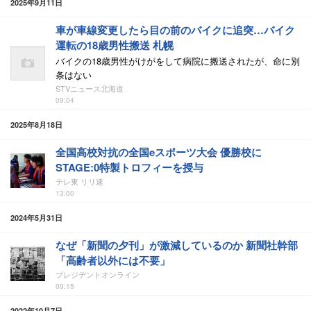
2025年9月11日
車が車線変更したら目の前のバイクに追突…バイク
運転の18歳男性搬送 札幌
バイクの18歳男性がけがをして病院に搬送されたが、命に別
条はない
STVニュース北海道
09:04
2025年8月18日
全国高校対抗の全国eスポーツ大会 優勝校に
STAGE:0特製トロフィーを授与
テレ東 リリ速
13:00
2024年5月31日
なぜ「新聞の夕刊」が激減しているのか 新聞社幹部
「高齢者以外には不要」
プレジデントオンライン
09:15
2022年10月7日