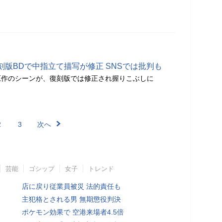
版BDで中指立て描写が修正 SNSでは批判も
原作のシーンが、復刻版では修正され握りこぶしに
2
3
次へ
芸能
ゴシップ
女子
トレンド
店に戻り従業員被災 法的責任も
主犯格とされる男 無期懲役判決
ポケモン効果で 空港来場者4.5倍