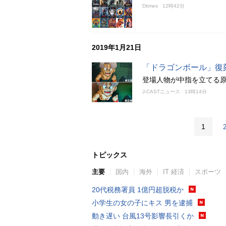
Dtimes
12時42分
2019年1月21日
「ドラゴンボール」復刻
登場人物が中指を立てる
J-CASTニュース
13時14分
1
トピックス
主要
国内
海外
IT 経済
スポーツ
20代税務署員 1億円超脱税か
小学生の女の子にキス 男を逮捕
動き遅い 台風13号影響長引くか