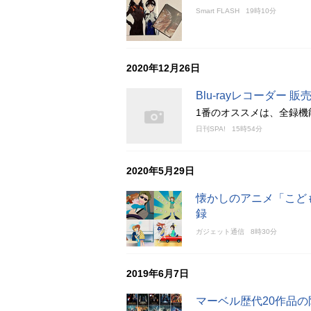
Smart FLASH
19時10分
2020年12月26日
Blu-rayレコーダー
1番のオススメは、全録機能
日刊SPA!
15時54分
2020年5月29日
懐かしのアニメ「こどもの
録
ガジェット通信
8時30分
2019年6月7日
マーベル歴代20作品