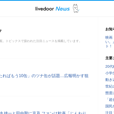
お知
ク
映画
覧。トピックスで扱われた注目ニュースを掲載しています。
い。
ト！
主要
20
小学
たればもう10缶」のツナ缶が話題…広報明かす狙
動き
世紀
態度
「超
国民
注目
、中丸雄一と田中聖に言及 ファンは歓喜「じんわり