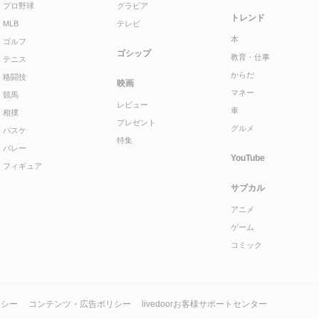
プロ野球
グラビア
トレンド
MLB
テレビ
本
ゴルフ
ゴシップ
教育・仕事
テニス
からだ
格闘技
映画
マネー
競馬
レビュー
車
相撲
プレゼント
グルメ
バスケ
特集
バレー
YouTube
フィギュア
サブカル
アニメ
ゲーム
コミック
リシー
コンテンツ・広告ポリシー
livedoorお客様サポートセンター