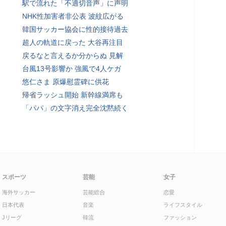
駅で流れた「不適切音声」に声明
NHK性加害者非公表 波紋広がる
韓国サッカー協会に性的接待過去
超人の軌道に戻った 大谷再注目
戻るなと言えるか分からぬ 見解
台風13号影響か 強風で4人ケガ
悠仁さま 原爆慰霊碑に供花
帰省ラッシュ開始 新幹線満席も
「パパ」の文字消え完全沈黙続く
スポーツ
芸能
女子
海外サッカー
芸能総合
恋愛
日本代表
音楽
ライフスタイル
Jリーグ
韓流
ファッション