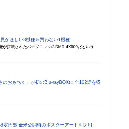
 販売員がほしい3機種＆買わない1機種
が搭載されたパナソニックのDMR-4X600だという
おもちゃ」が初のBlu-rayBOXに 全102話を収
の限定円盤 全米公開時のポスターアートを採用