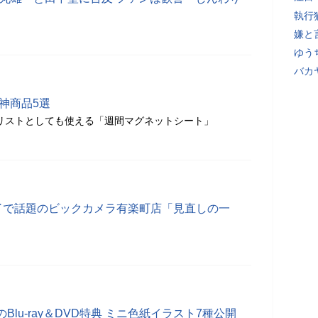
執行
嫌と
ゆう
バカ
神商品5選
oリストとしても使える「週間マグネットシート」
終了で話題のビックカメラ有楽町店「見直しの一
lu-ray＆DVD特典 ミニ色紙イラスト7種公開