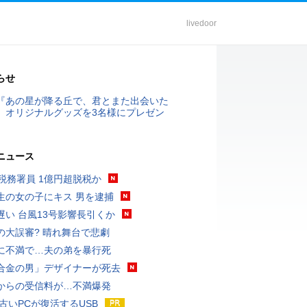
livedoor
らせ
『あの星が降る丘で、君とまた出会いた
』オリジナルグッズを3名様にプレゼン
ニュース
代税務署員 1億円超脱税か
生の女の子にキス 男を逮捕
遅い 台風13号影響長引くか
の大誤審? 晴れ舞台で悲劇
に不満で…夫の弟を暴行死
合金の男」デザイナーが死去
からの受信料が…不満爆発
 古いPCが復活するUSB