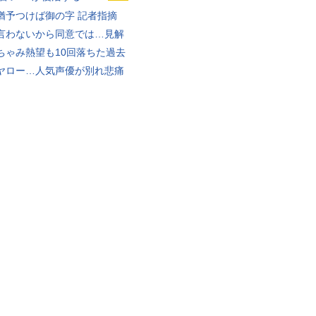
猶予つけば御の字 記者指摘
言わないから同意では…見解
ちゃみ熱望も10回落ちた過去
ヤロー…人気声優が別れ悲痛