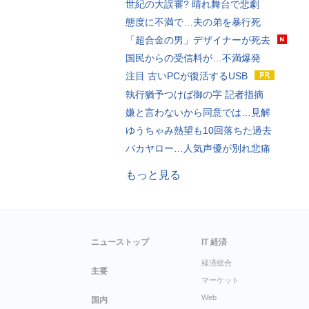
世紀の大誤審? 晴れ舞台で悲劇
態度に不満で…夫の弟を暴行死
「超合金の男」デザイナーが死去
国民からの受信料が…不満爆発
注目 古いPCが復活するUSB
執行猶予つけば御の字 記者指摘
嫌と言わないから同意では…見解
ゆうちゃみ熱望も10回落ちた過去
バカヤロー…人気声優が別れ悲痛
もっと見る
ニューストップ
IT 経済
経済総合
主要
マーケット
Web
国内