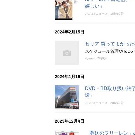
嬉しい」
J-CASTニュース
15時52分
2024年2月15日
セリア 買ってよかった
スケジュール管理やToD
4yuuu!
7時0分
2024年1月19日
DVD・BD取り扱い
環」
J-CASTニュース
20時42分
2023年12月4日
「葬送のフリーレン」のB