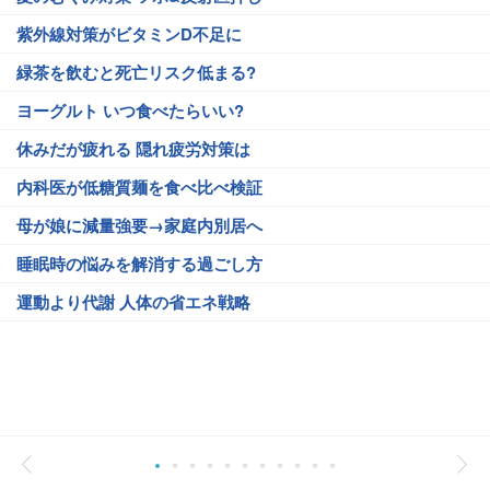
紫外線対策がビタミンD不足に
緑茶を飲むと死亡リスク低まる?
ヨーグルト いつ食べたらいい?
休みだが疲れる 隠れ疲労対策は
内科医が低糖質麺を食べ比べ検証
母が娘に減量強要→家庭内別居へ
睡眠時の悩みを解消する過ごし方
運動より代謝 人体の省エネ戦略