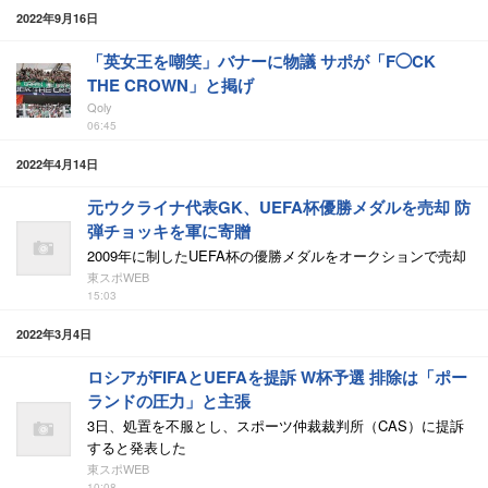
2022年9月16日
「英女王を嘲笑」バナーに物議 サポが「F◯CK
THE CROWN」と掲げ
Qoly
06:45
2022年4月14日
元ウクライナ代表GK、UEFA杯優勝メダルを売却 防
弾チョッキを軍に寄贈
2009年に制したUEFA杯の優勝メダルをオークションで売却
東スポWEB
15:03
2022年3月4日
ロシアがFIFAとUEFAを提訴 W杯予選 排除は「ポー
ランドの圧力」と主張
3日、処置を不服とし、スポーツ仲裁裁判所（CAS）に提訴
すると発表した
東スポWEB
10:08