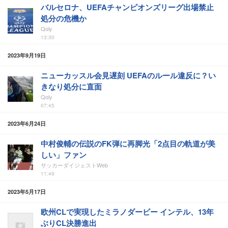
バルセロナ、UEFAチャンピオンズリーグ出場禁止
処分の危機か
Qoly
13:30
2023年9月19日
ニューカッスル会見遅刻 UEFAのルール違反に？い
きなり処分に直面
Qoly
07:45
2023年6月24日
中村俊輔の伝説のFK弾に再脚光「2点目の軌道が美
しい」ファン
サッカーダイジェストWeb
11:49
2023年5月17日
欧州CLで実現したミラノダービー インテル、13年
ぶりCL決勝進出