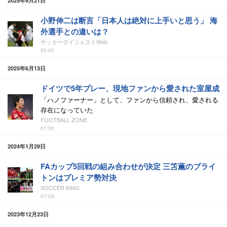
2025年9月21日
小野伸二は断言「日本人は絶対に上手いと思う」 海
外選手との違いは？
サッカーダイジェストWeb
05:00
2025年6月13日
ドイツで5年プレー、現地ファンから愛された室屋成
「ハノファーナー」として、ファンから信頼され、愛される
存在になっていた
FOOTBALL ZONE
07:50
2024年1月29日
FAカップ5回戦の組み合わせが決定 三笘薫のブライ
トンはプレミア勢対決
SOCCER KING
07:59
2023年12月23日