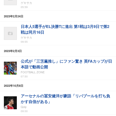
ゲキサカ
05:59
2023年2月24日
日本人5選手がEL決勝Tに進出 第1戦は3月9日で第2
戦は同月16日
ゲキサカ
09:55
2023年2月3日
公式が「三笘薫推し」にファン驚き 英FAカップが日
本語で動画公開
FOOTBALL ZONE
07:50
2022年10月8日
アーセナルの冨安健洋が豪語「リバプールを打ち負
かす自信がある」
Qoly
09:00