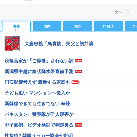
次ヘ
主要
国内
海外
IT 経済
ス
大倉忠義「鳥貴族」実父と初共演
秋篠宮家が「ご静養」されない訳
新潟県中越に線状降水帯直前予測
円安影響考えず 豪遊する家庭も
子ども追い マンションへ侵入か
新幹線できても生きてない 辛辣
パキスタン、警察隊が千人殺害か
甲子園初、ビデオ検証で判定覆る
性接待? 韓国サッカー協会が釈明