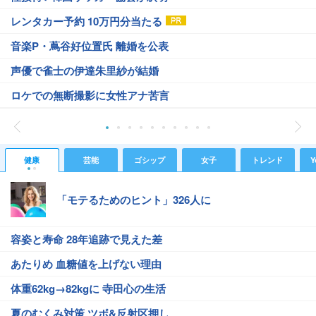
レンタカー予約 10万円分当たる
音楽P・蔦谷好位置氏 離婚を公表
声優で雀士の伊達朱里紗が結婚
ロケでの無断撮影に女性アナ苦言
健康
芸能
ゴシップ
女子
トレンド
Y
「モテるためのヒント」326人に
容姿と寿命 28年追跡で見えた差
あたりめ 血糖値を上げない理由
体重62kg→82kgに 寺田心の生活
夏のむくみ対策 ツボ&反射区押し