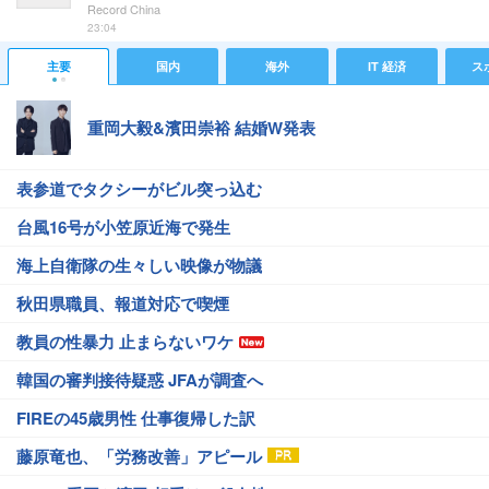
Record China
23:04
主要
国内
海外
IT 経済
ス
重岡大毅&濱田崇裕 結婚W発表
表参道でタクシーがビル突っ込む
台風16号が小笠原近海で発生
海上自衛隊の生々しい映像が物議
秋田県職員、報道対応で喫煙
教員の性暴力 止まらないワケ
韓国の審判接待疑惑 JFAが調査へ
FIREの45歳男性 仕事復帰した訳
藤原竜也、「労務改善」アピール