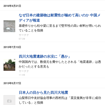
2016年4月21日
なぜ日本の建築物は耐震性が極めて高いのか 中国メ
ディアが報道
基礎作りから柱や梁に至るまで堅牢性の高い材料が用いられ
ていることを指摘
サーチナ
07:39
2013年7月13日
四川大地震遺跡の水没に「愚か」
中国国内では、数億元を費やしたとされる「地震遺跡」は愚
かだったとする意見も
サーチナ
11:49
2013年5月17日
日本人の目から見た四川大地震
山梨県日中友好協会理事の西村氏は「震災復興が非常に成功
している」と指摘