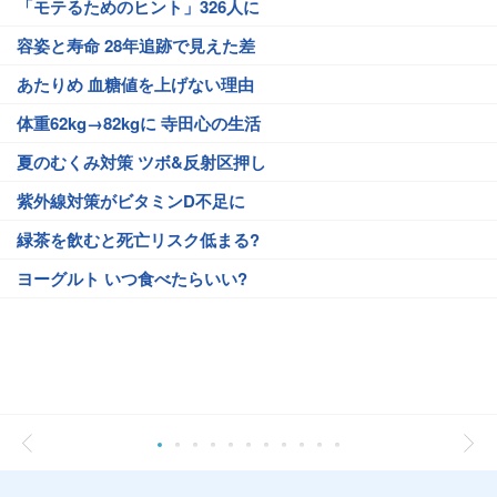
「モテるためのヒント」326人に
容姿と寿命 28年追跡で見えた差
あたりめ 血糖値を上げない理由
体重62kg→82kgに 寺田心の生活
夏のむくみ対策 ツボ&反射区押し
紫外線対策がビタミンD不足に
緑茶を飲むと死亡リスク低まる?
ヨーグルト いつ食べたらいい?