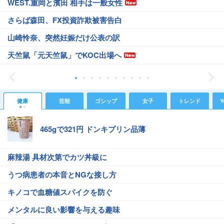
WEST.重岡と濱田 相手は一般女性
さらば森田、FX投資詐欺被害告白
山崎怜奈、突然妊娠だけ公表の訳
天竺鼠「元天竺鼠」でKOC出場へ
健康
芸能
ゴシップ
女子
トレンド
Y
465gで321円 ドンキプリン品薄
麻辣湯 具材次第でカツ丼級に
うつ病患者の本音とNGな接し方
キノコで血糖値スパイクを防ぐ
メンタルに良い影響を与える趣味