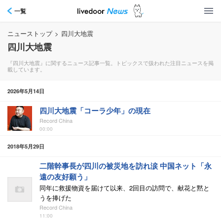
一覧
ニューストップ
>
四川大地震
四川大地震
『四川大地震』に関するニュース記事一覧。トピックスで扱われた注目ニュースを掲
載しています。
2026年5月14日
四川大地震「コーラ少年」の現在
Record China
00:00
2018年5月29日
二階幹事長が四川の被災地を訪れ涙 中国ネット「永
遠の友好願う」
同年に救援物資を届けて以来、2回目の訪問で、献花と黙と
うを捧げた
Record China
11:00