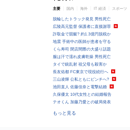
主要
国内
海外
IT 経済
スポーツ
脱輪したトラック発見 男性死亡
広陵高元監督 保護者に直接謝罪
詐取金で競艇? 約1.3億円脱税か
地震 手術中の医師が患者を守る
くら寿司 閉店間際の大盛り話題
服は汗で濡れ皮膚乾燥 男性死亡
タイで銃乱射 祖父母も殺害か
長友佑都 FC東京で現役続行へ
三山凌輝 公私ともにピンチへ?
池田直人 佐藤佳奈と電撃結婚
久保優太 10代女性との結婚報告
テオくん 加藤乃愛との破局発表
もっと見る