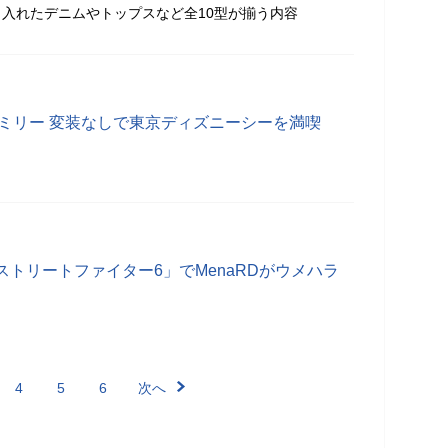
入れたデニムやトップスなど全10型が揃う内容
ァミリー 変装なしで東京ディズニーシーを満喫
トリートファイター6」でMenaRDがウメハラ
4
5
6
次へ