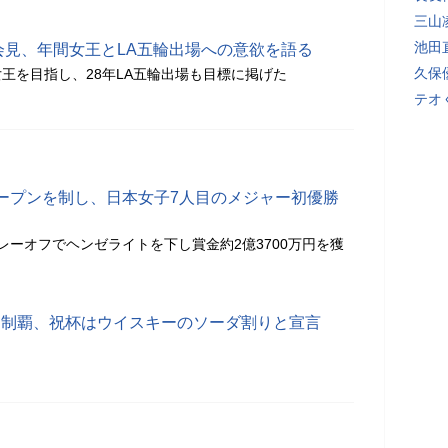
三山
池田
会見、年間女王とLA五輪出場への意欲を語る
久保
王を目指し、28年LA五輪出場も目標に掲げた
テオ
ープンを制し、日本女子7人目のメジャー初優勝
レーオフでヘンゼライトを下し賞金約2億3700万円を獲
P制覇、祝杯はウイスキーのソーダ割りと宣言