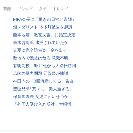
芸能
ゴシップ
女子
トレンド
FIFA会長に「驚きの日常と素顔」
銀メダリスト 本多灯被告を起訴
熊本地震「激甚災害」に指定決定
黒木啓司氏 逮捕されていたか
真夏に完全防備姿「金を出せ」
敷地内で義父はねる 意識不明
有明高校、9回2死から大逆転勝利
広陵の暴力問題 元監督が陳謝
神田うの「3回流産してる」告白
豊臣兄弟! 茶々に「美人過ぎる」
保育園園長 女児にわいせつか
「外国人受け入れ反対」大幅増