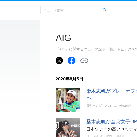
AIG
『AIG』に関するニュース記事一覧。トピック
2026年8月5日
桑木志帆がプレーオフ
へ
日刊ゲンダイDIGITAL
9時26分
桑木志帆が全英女子O
日本ツアーの高いセッテ
日テレNEWS NNN
6時1分