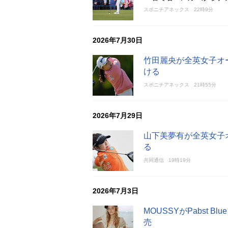
スポニチアネックス
22時9分
2026年7月30日
竹田麗央が全英女子オ
ける
スポニチアネックス
21時55分
2026年7月29日
山下美夢有が全英女子
る
共同通信
19時19分
2026年7月3日
MOUSSYがPabst 
売