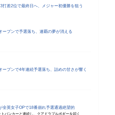
P3打差2位で最終日へ、メジャー初優勝を狙う
オープンで予選落ち、連覇の夢が消える
オープンで4年連続予選落ち、詰めの甘さが響く
が全英女子OPで18番崩れ予選通過絶望的
ットバンカーと連続し、クアドラプルボギーを叩く