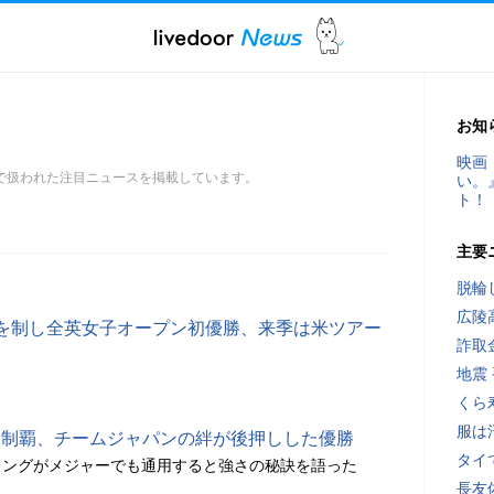
お知
映画
スで扱われた注目ニュースを掲載しています。
い。
ト！
主要
脱輪
広陵
を制し全英女子オープン初優勝、来季は米ツアー
詐取
地震
くら
服は
P制覇、チームジャパンの絆が後押しした優勝
タイ
ィングがメジャーでも通用すると強さの秘訣を語った
長友