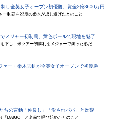
を制し全英女子オープン初優勝、賞金2億3600万円
ャー制覇を23歳の桑木が成し遂げたとのこと
Pでメジャー初制覇、黄色ボールで現地を魅了
トを下し、米ツアー初勝利をメジャーで飾った形だ
ファー・桑木志帆が全英女子オープンで初優勝
どもたちの言動「仲良し」「愛されパパ」と反響
り「DAIGO」と名前で呼び始めたとのこと