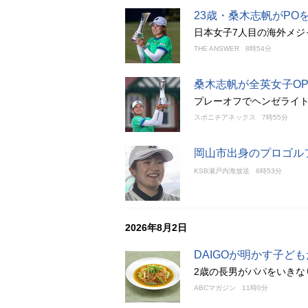
23歳・桑木志帆がPO
日本女子7人目の海外メジ
THE ANSWER
8時54分
桑木志帆が全英女子O
プレーオフでヘンゼライ
スポニチアネックス
7時55分
岡山市出身のプロゴル
KSB瀬戸内海放送
6時53分
2026年8月2日
DAIGOが明かす子
2歳の長男がパパをいきな
ABCマガジン
11時0分