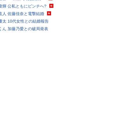
凌輝 公私ともにピンチへ?
直人 佐藤佳奈と電撃結婚
優太 10代女性との結婚報告
くん 加藤乃愛との破局発表