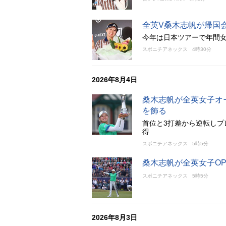
全英V桑木志帆が帰国
今年は日本ツアーで年間女
スポニチアネックス
4時30分
2026年8月4日
桑木志帆が全英女子オ
を飾る
首位と3打差から逆転しプ
得
スポニチアネックス
5時5分
桑木志帆が全英女子O
スポニチアネックス
5時5分
2026年8月3日