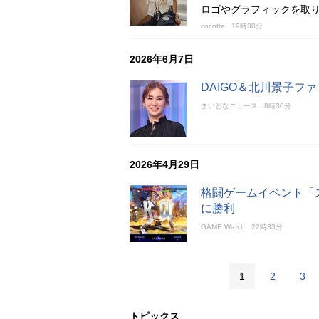
ロゴやグラフィックを取り
cocotte
19時30分
2026年6月7日
DAIGO＆北川景子フ
まいどなニュース
8時30分
2026年4月29日
格闘ゲームイベント「ス
に勝利
GAME Watch
22時33分
1
2
3
トピックス