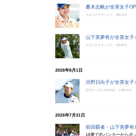
桑木志帆が全英女子O
スポニチアネックス
3時14分
山下美夢有が全英女子
スポニチアネックス
1時30分
2026年8月1日
渋野日向子が全英女子
日刊ゲンダイDIGITAL
13時30分
2026年7月31日
前回覇者・山下美夢有
18番で右バンカーからポ