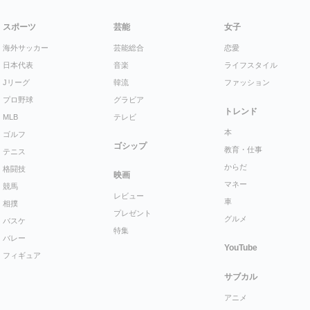
スポーツ
芸能
女子
海外サッカー
芸能総合
恋愛
日本代表
音楽
ライフスタイル
Jリーグ
韓流
ファッション
プロ野球
グラビア
トレンド
MLB
テレビ
本
ゴルフ
ゴシップ
教育・仕事
テニス
からだ
格闘技
映画
マネー
競馬
レビュー
車
相撲
プレゼント
グルメ
バスケ
特集
バレー
YouTube
フィギュア
サブカル
アニメ