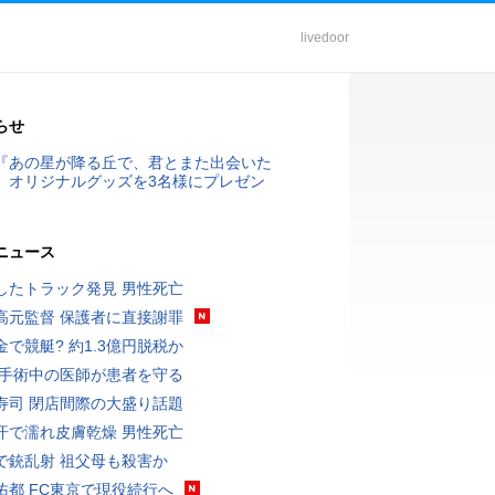
livedoor
らせ
『あの星が降る丘で、君とまた出会いた
』オリジナルグッズを3名様にプレゼン
ニュース
したトラック発見 男性死亡
高元監督 保護者に直接謝罪
金で競艇? 約1.3億円脱税か
 手術中の医師が患者を守る
寿司 閉店間際の大盛り話題
汗で濡れ皮膚乾燥 男性死亡
で銃乱射 祖父母も殺害か
佑都 FC東京で現役続行へ