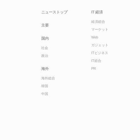
ニューストップ
IT 経済
経済総合
主要
マーケット
Web
国内
ガジェット
社会
ITビジネス
政治
IT総合
海外
PR
海外総合
韓国
中国