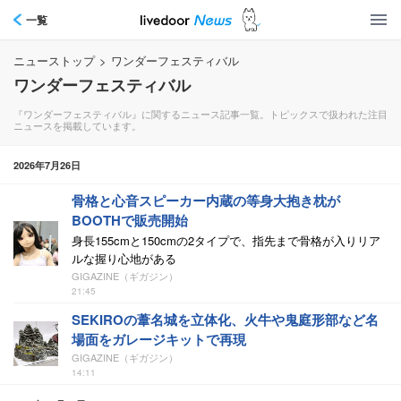
一覧
ニューストップ
>
ワンダーフェスティバル
ワンダーフェスティバル
『ワンダーフェスティバル』に関するニュース記事一覧。トピックスで扱われた注目
ニュースを掲載しています。
2026年7月26日
骨格と心音スピーカー内蔵の等身大抱き枕が
BOOTHで販売開始
身長155cmと150cmの2タイプで、指先まで骨格が入りリア
ルな握り心地がある
GIGAZINE（ギガジン）
21:45
SEKIROの葦名城を立体化、火牛や鬼庭形部など名
場面をガレージキットで再現
GIGAZINE（ギガジン）
14:11