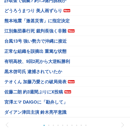
詐取金で競艇? 約1.3億円脱税か
どうろうまつり 美人画ずらり
熊本地震「激甚災害」に指定決定
江別集団暴行死 裁判長強く非難
台風13号 強い勢力で沖縄に接近
正常な組織を誤摘出 重篤な状態
有明高校、9回2死から大逆転勝利
黒木啓司氏 逮捕されていたか
テオくん 加藤乃愛との破局発表
佐藤二朗 約3週間ぶりにX投稿
宮澤エマ DAIGOに「勘弁して」
ダイアン津田主演 鈴木亮平意識