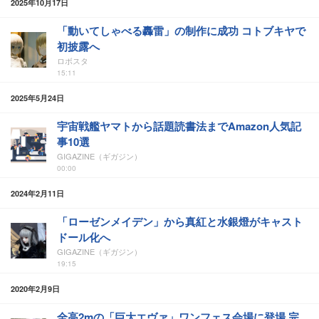
2025年10月17日
「動いてしゃべる轟雷」の制作に成功 コトブキヤで
初披露へ
ロボスタ
15:11
2025年5月24日
宇宙戦艦ヤマトから話題読書法までAmazon人気記
事10選
GIGAZINE（ギガジン）
00:00
2024年2月11日
「ローゼンメイデン」から真紅と水銀燈がキャスト
ドール化へ
GIGAZINE（ギガジン）
19:15
2020年2月9日
全高2mの「巨大エヴァ」ワンフェス会場に登場 完