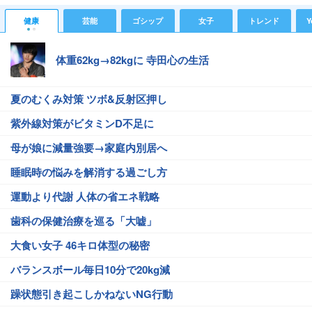
健康
芸能
ゴシップ
女子
トレンド
Y
体重62kg→82kgに 寺田心の生活
夏のむくみ対策 ツボ&反射区押し
紫外線対策がビタミンD不足に
母が娘に減量強要→家庭内別居へ
睡眠時の悩みを解消する過ごし方
運動より代謝 人体の省エネ戦略
歯科の保健治療を巡る「大嘘」
大食い女子 46キロ体型の秘密
バランスボール毎日10分で20kg減
躁状態引き起こしかねないNG行動