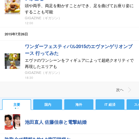
頭や両手、両足を動かすことができ、足を曲げてお座り姿に
することも可能
GIGAZINE（ギガジン）
12:00
2015年7月26日
ワンダーフェスティバル2015のエヴァンゲリオンブ
ース 行ってみた
エヴァのワンシーンをフィギュアによって超絶クオリティで
再現したエリアも
GIGAZINE（ギガジン）
18:30
次ヘ
主要
国内
海外
IT 経済
ス
池田直人 佐藤佳奈と電撃結婚