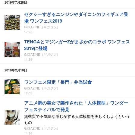
2019年7月28日
セクシーすぎるニンジンやダイコンのフィギュア登
場 ワンフェス2019
GIGAZINE（ギガジン）
17:25
TENGAとマジンガーZがまさかのコラボ ワンフェス
2019に登場
GIGAZINE（ギガジン）
11:35
2019年2月10日
ワンフェス限定「長門」弁当試食
GIGAZINE（ギガジン）
12:02
アニメ調の美女で製作された「人体模型」ワンダー
フェスティバルで発見
無機質で不気味な感じがする人体模型を美しくしようという
もの
GIGAZINE（ギガジン）
11:36