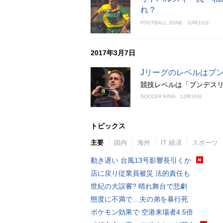
れ？
FOOTBALL ZONE
10時10分
2017年3月7日
Jリーグのレベルはブン
競技レベルは「ブンデスリ
SOCCER KING
12時16分
トピックス
主要
国内
海外
IT 経済
スポーツ
動き遅い 台風13号影響長引くか
店に戻り従業員被災 法的責任も
世紀の大誤審? 晴れ舞台で悲劇
態度に不満で…夫の弟を暴行死
ポケモン効果で 空港来場者4.5倍