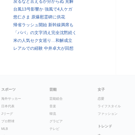
戻るなと言えるか分からぬ 見解
台風13号影響か 強風で4人ケガ
悠仁さま 原爆慰霊碑に供花
帰省ラッシュ開始 新幹線満席も
「パパ」の文字消え完全沈黙続く
米の人気セク女巡り…和解成立
レアルでの経験 中井卓大が回想
スポーツ
芸能
女子
海外サッカー
芸能総合
恋愛
日本代表
音楽
ライフスタイル
Jリーグ
韓流
ファッション
プロ野球
グラビア
トレンド
MLB
テレビ