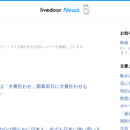
お知
映画
トピックスで扱われた注目ニュースを掲載しています。
い。
ト！
主要
動き
店に
杯は「大番狂わせ」開幕前日に大番狂わせも
世紀
4分
態度
ポケ
「超
国民
注目
の心は明らかに日本人」今でも日本に強い思い入