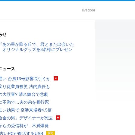
livedoor
らせ
『あの星が降る丘で、君とまた出会いた
』オリジナルグッズを3名様にプレゼン
ニュース
遅い 台風13号影響長引くか
戻り従業員被災 法的責任も
の大誤審? 晴れ舞台で悲劇
に不満で…夫の弟を暴行死
モン効果で 空港来場者4.5倍
合金の男」デザイナーが死去
からの受信料が…不満爆発
 古いPCが復活するUSB