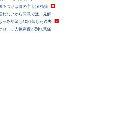
猶予つけば御の字 記者指摘
言わないから同意では…見解
ちゃみ熱望も10回落ちた過去
ヤロー…人気声優が別れ悲痛