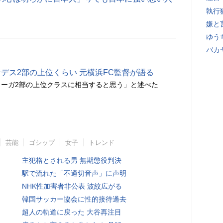
執行
嫌と
ゆう
バカ
デス2部の上位くらい 元横浜FC監督が語る
ーガ2部の上位クラスに相当すると思う」と述べた
芸能
ゴシップ
女子
トレンド
主犯格とされる男 無期懲役判決
駅で流れた「不適切音声」に声明
NHK性加害者非公表 波紋広がる
韓国サッカー協会に性的接待過去
超人の軌道に戻った 大谷再注目