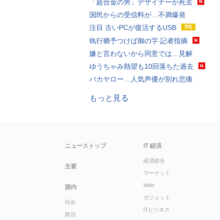
「超合金の男」デザイナーが死去
国民からの受信料が…不満爆発
注目 古いPCが復活するUSB
執行猶予つけば御の字 記者指摘
嫌と言わないから同意では…見解
ゆうちゃみ熱望も10回落ちた過去
バカヤロー…人気声優が別れ悲痛
もっと見る
ニューストップ
IT 経済
経済総合
主要
マーケット
Web
国内
ガジェット
社会
ITビジネス
政治