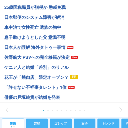
25歳国税職員が脱税か 懲戒免職
日本郵便のシステム障害が解消
車中泊で女性死亡 遺族の胸中
息子助けようとした父 意識不明
日本人が誤解 海外タトゥー事情
佐野航大 PSVへの完全移籍が決定
ケニア人と結婚「差別」のリアル
花王が「焼肉店」限定オープン？
「許せない不祥事タレント」1位
俳優の戸塚純貴が結婚を発表
健康
芸能
ゴシップ
女子
トレンド
Y