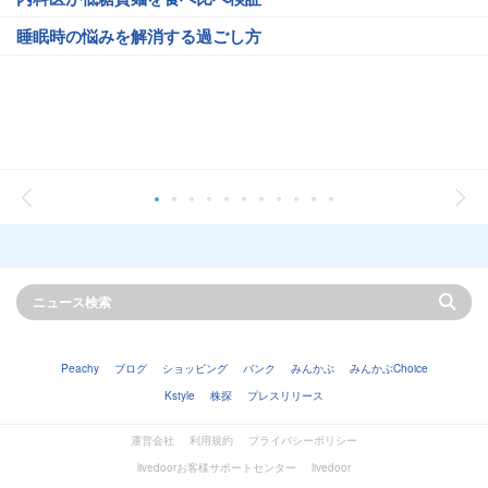
睡眠時の悩みを解消する過ごし方
Peachy
ブログ
ショッピング
バンク
みんかぶ
みんかぶChoice
Kstyle
株探
プレスリリース
運営会社
利用規約
プライバシーポリシー
livedoorお客様サポートセンター
livedoor