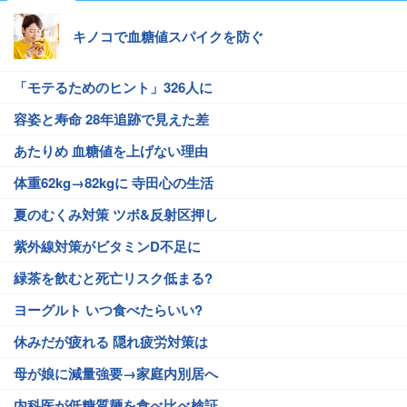
キノコで血糖値スパイクを防ぐ
「モテるためのヒント」326人に
容姿と寿命 28年追跡で見えた差
あたりめ 血糖値を上げない理由
体重62kg→82kgに 寺田心の生活
夏のむくみ対策 ツボ&反射区押し
紫外線対策がビタミンD不足に
緑茶を飲むと死亡リスク低まる?
ヨーグルト いつ食べたらいい?
休みだが疲れる 隠れ疲労対策は
母が娘に減量強要→家庭内別居へ
内科医が低糖質麺を食べ比べ検証