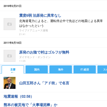
2019年2月21日
震度6弱 泊原発に異常なし
北海道電力によると、運転停止中で先ほどの地震による異常
はなかったという
ライブドアニュース速報
21:41
2011年8月18日
原発のお陰で村はゴルフが無料
ダイヤモンド・オンライン
11:05
主要
国内
海外
IT 経済
ス
山田五郎さん「アド街」で名言
地震速報（02:58）
熊本の被災地で「火事場泥棒」か