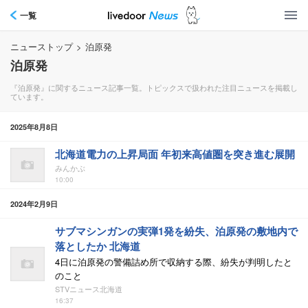
一覧
ニューストップ
>
泊原発
泊原発
『泊原発』に関するニュース記事一覧。トピックスで扱われた注目ニュースを掲載し
ています。
2025年8月8日
北海道電力の上昇局面 年初来高値圏を突き進む展開
みんかぶ
10:00
2024年2月9日
サブマシンガンの実弾1発を紛失、泊原発の敷地内で
落としたか 北海道
4日に泊原発の警備詰め所で収納する際、紛失が判明したと
のこと
STVニュース北海道
16:37